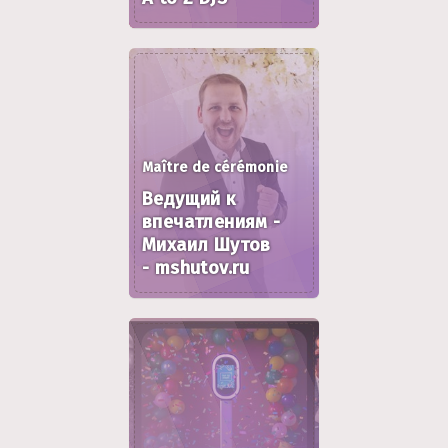
Maître de cérémonie
Ведущий к
впечатлениям -
Михаил Шутов
- mshutov.ru