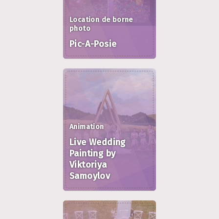
Location de borne
photo
Pic-A-Posie
Animation
Live Wedding
Painting by
Viktoriya
Samoylov