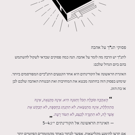
פסוקי תנ"ך על אהבה
לתנ"ך יש הרבה מה לומר על אהבה. הנה כמה פסוקים שכדאי לשקול להשתמש
בהם ביום הגדול שלכם:
האיגרת הראשונה אל הקורינתים היא אחד הקטעים התנ"כיים המפורסמים ביותר.
שימוש בפסוק הזה בחתונה מבטא את המחויבות ואת הבטחת האהבה שלכם לבן
או בת הזוג.
הָאַהֲבָה סוֹבֶלֶת הַכֹּל וְחַנּוּנָה הִיא. אֵינָהּ מְקַנְּאָה, אֵינָהּ
מִתְהַלֶּלֶת, אֵינָהּ מִתְנַשֵּׂאת. לֹא תִתְנַהֵג בְּחֻסְפָּה, לֹא תְבַקֵּשׁ אֶת
אֲשֶׁר לָהּ, לֹא תִתְגָּרֶה לְכַעַס, לֹא תִטּוֹר רָעָה.
— האיגרת הראשונה אל הקורינתים י״ג:4–5
אם תרצו להימנע מקלישאות, אפשר לבחור באחד מהמזמורים הפיוטיים יותר