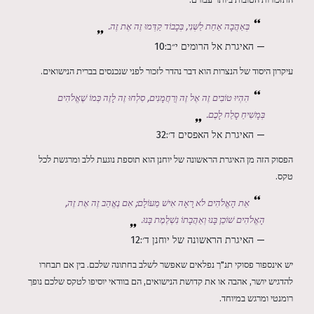
בְּאַהֲבָה אַחַת לַשְּׁנִי, בְּכָבוֹד קַדְּמוּ זֶה אֶת זֶה.
— האיגרת אל הרומים י״ב:10
עיקרון היסוד של הנצרות הוא דבר נהדר לזכור לפני שנכנסים בברית הנישואים.
הִהְיוּ טוֹבִים זֶה אֶל זֶה וְרַחֲמָנִים, סִלְחוּ זֶה לָזֶה כְּמוֹ שֶׁאֱלֹהִים
בְּמָשִׁיחַ סָלַח לָכֶם.
— האיגרת אל האפסים ד׳:32
הפסוק הזה מן האיגרת הראשונה של יוחנן הוא תוספת נוגעת ללב ומרגשת לכל
טקס.
אֵת הָאֱלֹהִים לֹא רָאָה אִישׁ מֵעוֹלָם; אִם נֶאֱהַב זֶה אֶת זֶה,
הָאֱלֹהִים שׁוֹכֵן בָּנוּ וְאַהֲבָתוֹ נִשְׁלֶמֶת בָּנוּ.
— האיגרת הראשונה של יוחנן ד׳:12
יש אינספור פסוקי תנ"ך נפלאים שאפשר לשלב בחתונה שלכם. בין אם תבחרו
להדגיש יושר, אהבה או את קדושת הנישואים, הם בוודאי יוסיפו לטקס שלכם נופך
רומנטי ומרגש במיוחד.