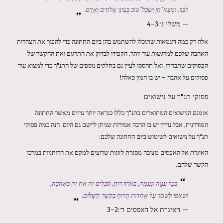
לִבֶּךָ. וּמְצָא־חֵן וְשֵׂכֶל־טוֹב בְּעֵינֵי אֱלֹהִים וְאָדָם.
— משלי ג׳:3–4
אלה רק כמה דוגמאות שתוכלו להשתמש בהן ביום החתונה כדי להפוך את הצהרות
האהבה שלכם למרגשות עוד יותר. הקפידו לבדוק את התרגום ואת ההקשר של
הפסוקים שתבחרו, ואל תהססו לעיין גם בחלקים נוספים של התנ"ך כדי למצוא עוד
פסוקים על אהבה – יש בו המון כאלה!
פסוקי תנ"ך על נישואים
אומנם הנישואים המתוארים בתנ"ך כללו כנראה יותר עיזים מאשר החתונה
המודרנית, אבל עדיין יש בו הרבה אמירות שניתן ליישם גם היום. הנה כמה פסוקי
תנ"ך על נישואים לשימוש ביום החתונה שלכם:
האיגרת אל האפסים מציבה מסגרת לזוגות שרוצים למקם את הרוחניות במרכז
הקשר שלהם.
בְּכָל עֲנָוָה וְנַעֲמָה, בְּאֹרֶךְ רוּחַ, סֹבְלִים זֶה אֶת זֶה בְּאַהֲבָה,
וּשְׁאֲפוּ לִשְׁמֹר עַל אַחְדוּת הָרוּחַ בִּקְשַׁר הַשָּׁלוֹם.
— האיגרת אל האפסים ד׳:2–3