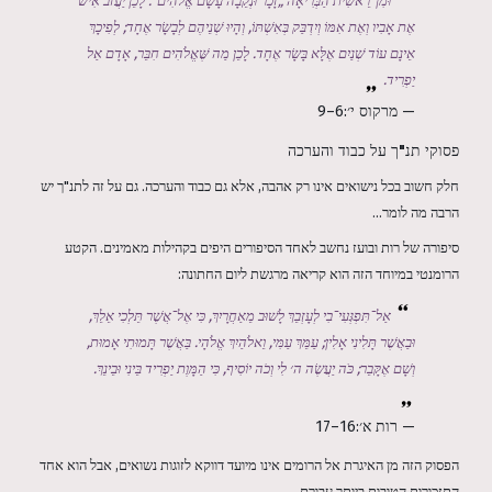
וּמִן־רֵאשִׁית הַבְּרִיאָה „זָכָר וּנְקֵבָה עָשָׂם אֱלֹהִים“. לָכֵן יַעֲזֹב אִישׁ
אֶת אָבִיו וְאֶת אִמּוֹ וְיִדְבַּק בְּאִשְׁתּוֹ, וְהָיוּ שְׁנֵיהֶם לְבָשָׂר אֶחָד; לְפִיכָךְ
אֵינָם עוֹד שְׁנַיִם אֶלָּא בָּשָׂר אֶחָד. לָכֵן מַה שֶּׁאֱלֹהִים חִבֵּר, אָדָם אַל
יַפְרִיד.
— מרקוס י׳:6–9
פסוקי תנ"ך על כבוד והערכה
חלק חשוב בכל נישואים אינו רק אהבה, אלא גם כבוד והערכה. גם על זה לתנ"ך יש
הרבה מה לומר...
סיפורה של רות ובועז נחשב לאחד הסיפורים היפים בקהילות מאמינים. הקטע
הרומנטי במיוחד הזה הוא קריאה מרגשת ליום החתונה:
אַל־תִּפְגְּעִי־בִי לְעָזְבֵךְ לָשׁוּב מֵאַחֲרָיִךְ, כִּי אֶל־אֲשֶׁר תֵּלְכִי אֵלֵךְ,
וּבַאֲשֶׁר תָּלִינִי אָלִין; עַמֵּךְ עַמִּי, וֵאלֹהַיִךְ אֱלֹהָי. בַּאֲשֶׁר תָּמוּתִי אָמוּת,
וְשָׁם אֶקָּבֵר; כֹּה יַעֲשֶׂה ה׳ לִי וְכֹה יוֹסִיף, כִּי הַמָּוֶת יַפְרִיד בֵּינִי וּבֵינֵךְ.
— רות א׳:16–17
הפסוק הזה מן האיגרת אל הרומים אינו מיועד דווקא לזוגות נשואים, אבל הוא אחד
התזכורות הטובות ביותר עבורם.