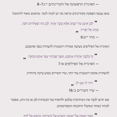
— האיגרת הראשונה אל הקורינתים י״ג:7–8
בואו נעשה הפסקה מקורינתים ונראה מה יש למתי לומר. מתאים מאוד לחתונה!
לָכֵן אֵינָם עוֹד שְׁנַיִם אֶלָּא בָּשָׂר אֶחָד. לָכֵן מַה שֶּׁאֱלֹהִים חִבֵּר,
אָדָם אַל יַפְרִיד.
— מתי י״ט:6
האיגרת אל הפיליפים מציעה אמירה רומנטית להצהרה בפני אהובכם.
כִּי בִלְבָבִי אַחֲזִיק אֶתְכֶם, מִפְּנֵי שֶׁבְּיַחַד עִמִּי אַתֶּם בַּחֶסֶד.
— האיגרת אל הפיליפים א׳:7
להצהרת אהבה רומנטית עוד יותר, שיר השירים מציע ברכה מיוחדת.
דּוֹדִי לִי וַאֲנִי לוֹ.
— שיר השירים ב׳:16
אם תרצו לכבד את המחויבות שלכם ולהוסיף עוד הבטחות לבן או בת הזוג, אפשר
לבחור באחד ממשלי החוכמה המפורסמים.
חֶסֶד וֶאֱמֶת אַל־יַעַזְבֻךָ, קָשְׁרֵם עַל־גַּרְגְּרֹתֶיךָ, כָּתְבֵם עַל־לוּחַ