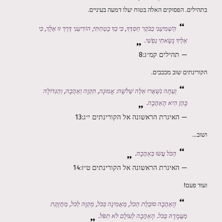
בתהילים. הפסוקים האלה בטוח יעלו דמעה בעיניים.
הַשְׁמִיעֵנִי בַבֹּקֶר חַסְדֶּךָ, כִּי בְךָ בָטַחְתִּי; הוֹדִיעֵנִי דֶּרֶךְ זוּ אֵלֵךְ, כִּי
אֵלֶיךָ נָשָׂאתִי נַפְשִׁי.
— תהילים קמ״ג:8
הקורינתים שוב מככבים.
וְעַתָּה נִשְׁאֲרוּ אֵלֶּה שְׁלֹשָׁה: אֱמוּנָה, תִּקְוָה וְאַהֲבָה, וְהַגְּדוֹלָה
בָּהֶן הִיא הָאַהֲבָה.
— האיגרת הראשונה אל הקורינתים י״ג:13
ושוב...
הַכֹּל עֲשׂוּ בְּאַהֲבָה.
— האיגרת הראשונה אל הקורינתים ט״ז:14
ועוד פעם!
הָאַהֲבָה סוֹבֶלֶת הַכֹּל, מַאֲמִינָה בַּכֹּל, מְקַוָּה לַכֹּל, מַחֲזֶקֶת
מַעֲמָדָהּ בַּכֹּל. הָאַהֲבָה לְעוֹלָם לֹא תִפֹּל.