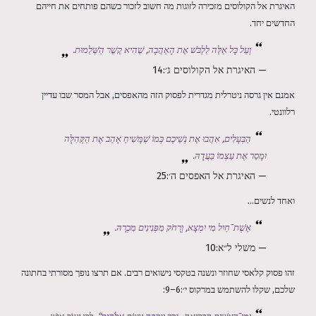
האיגרת אל הקולוסים מזכירה לזוגות מה חשוב לזכור כשהם פותחים את חייהם
החדשים יחד.
וְעַל כָּל אֵלֶּה לִלְבֹּשׁ אֶת הָאַהֲבָה, שֶׁהִיא קֶשֶׁר הַשְּׁלֵמוּת.
— האיגרת אל הקולוסים ג׳:14
אמנם אין גרסה ניטרלית מגדרית לפסוק הזה מהאפסים, אבל המסר שבו עדיין
רלוונטי.
הַבְּעָלִים, אִהֲבוּ אֶת נְשֵׁיכֶם כְּמוֹ שֶׁמָּשִׁיחַ אָהַב אֶת הַקְּהִלָּה
וּמָסַר אֶת עַצְמוֹ בַּעֲדָהּ.
— האיגרת אל האפסים ה׳:25
ואחד לנשים...
אֵשֶׁת־חַיִל מִי יִמְצָא, וְרָחֹק מִפְּנִינִים מִכְרָהּ.
— משלי ל״א:10
זהו פסוק קלאסי שחוזר ונשנה בטקסי נישואים רבים. אם תרצו נופך מסורתי בחתונה
שלכם, שקלו להשתמש במרקוס י׳:6–9: