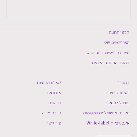
תכנון חתונה
הפרויקטים שלי
יצירת פרויקט חתונה חדש
תמונת החתונה היומית
תמחור
שאלות נפוצות
רעיונות וטיפים
אודותינו
פורטל לעסקים
דרושים
סיורים וירטואליים במקומות
ערכת מדיה
אינטגרציית White‑label
צור קשר