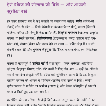
ऐसे पैकेज की संरचना जो बिके — और आपको
सुरक्षित रखे
हर स्तर, लिखित रूप में, छह सवालों का जवाब देना चाहिए:
स्कोप
(कौन-सी
सेवाएँ, कौन-से इवेंट — सिर्फ़ सेरेमनी या वेलकम डिनर भी?),
क्षमता
(कितनी
मीटिंग्स, कॉल्स और वेन्यू विज़िट शामिल हैं),
विक्रेता प्रबंधन
(खोजना, अनुबंध
करना, या सिर्फ़ समन्वय),
डिलिवरेबल्स
(टाइमलाइन, बजट, सीटिंग चार्ट, रन-
ऑफ-शो),
संचार
(चैनल और जवाब देने का समय — ‘वर्किंग डेज़ में 48 घंटे’
दोस्ती बचाता है) और
भुगतान शेड्यूल
(डिपॉज़िट, माइलस्टोन्स, क्या रिफंडेबल
है)।
उतना ही महत्वपूर्ण है
शामिल नहीं है
वाली सूची। फेवर असेंबली, अतिरिक्त
इवेंट्स, डिज़ाइन निर्माण, छोटे-मोटे कामों के लिए दौड़-भाग — इन्हें ऐड-ऑन के
रूप में नाम देना कंजूसी नहीं है, बल्कि यही सुनिश्चित करता है कि आपके फुल-
प्लानिंग कपल्स को अगस्त में पार्शियल-प्लानिंग वाली ऊर्जा न मिले। स्कोप
क्रीप प्लानर के मार्जिन का खामोश हत्यारा है, और पैकेज डॉक्यूमेंट ही आपकी
पहले से लिखी हुई एकमात्र रक्षा है।
हर पंक्ति को उस परिणाम से जोड़ें जिसे कपल महसूस करता है: ‘महीने में 12
विक्रेता ईमेल’ नहीं, बल्कि ‘आपके विक्रेता कन्फर्म, फॉलो-अप और मैनेज हो गए