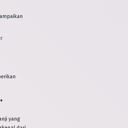
sampaikan
t
berikan
nji yang
rkenal dari