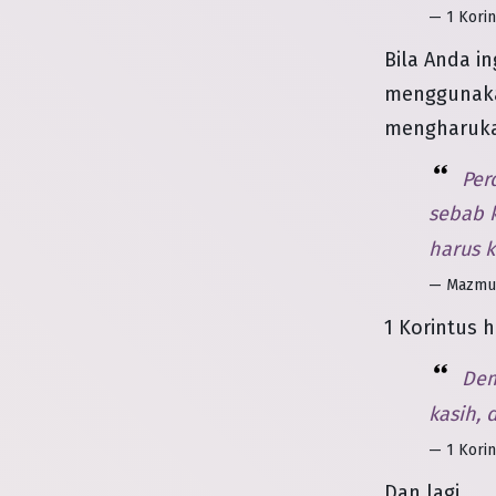
— 1 Korin
Bila Anda i
menggunakan
mengharuka
Perd
sebab 
harus 
— Mazmur
1 Korintus h
Demi
kasih, 
— 1 Korin
Dan lagi...