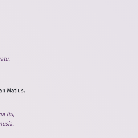
atu.
an Matius.
a itu,
nusia.