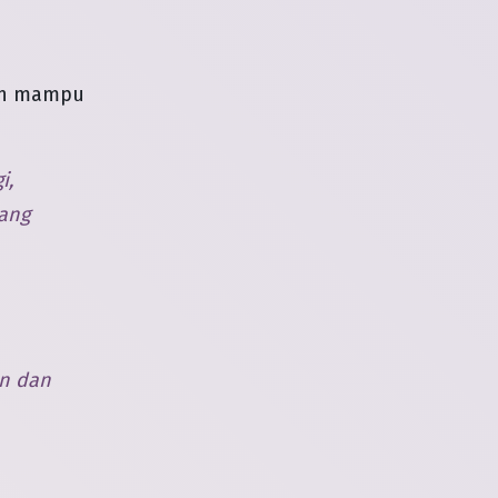
min mampu
i,
yang
an dan