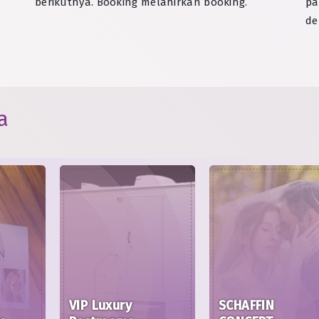
berikutnya. Booking melahirkan booking.
pa
de
a
VIP Luxury
SCHAFFIN