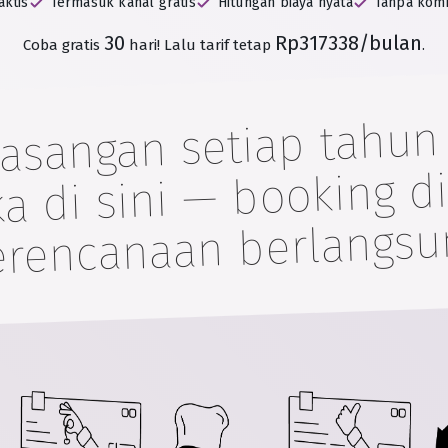
aktis
Termasuk kanal gratis
Hitungan biaya nyata
Tanpa kom
30
Rp317338/bulan
Coba gratis
hari!
Lalu tarif tetap
.
pasangan setiap tahu
 di sini — booking d
rencanaan berlangsu