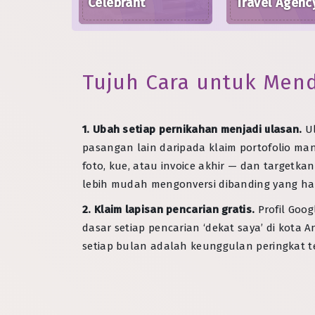
Celebrant
Travel Agenc
Tujuh Cara untuk Men
1. Ubah setiap pernikahan menjadi ulasan.
Ul
pasangan lain daripada klaim portofolio m
foto, kue, atau invoice akhir — dan targetka
lebih mudah mengonversi dibanding yang han
2. Klaim lapisan pencarian gratis.
Profil Goog
dasar setiap pencarian ‘dekat saya’ di kot
setiap bulan adalah keunggulan peringkat t