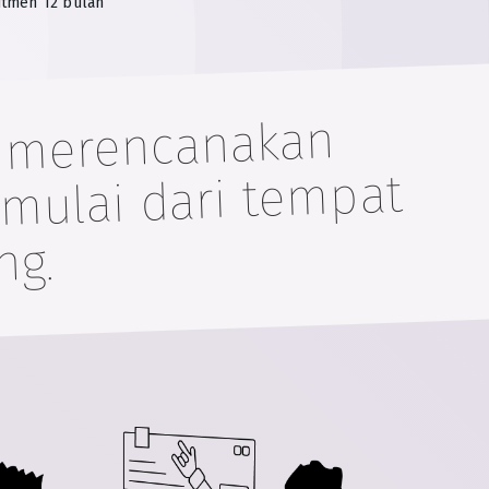
itmen 12 bulan
n merencanakan
imulai dari tempat
ng.