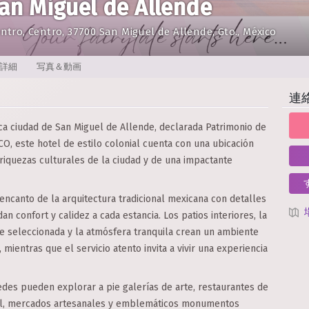
n Miguel de Allende
ntro, Centro, 37700 San Miguel de Allende, Gto., México
詳細
写真＆動画
連
ica ciudad de San Miguel de Allende, declarada Patrimonio de
, este hotel de estilo colonial cuenta con una ubicación
s riquezas culturales de la ciudad y de una impactante
ncanto de la arquitectura tradicional mexicana con detalles
 confort y calidez a cada estancia. Los patios interiores, la
 seleccionada y la atmósfera tranquila crean un ambiente
mientras que el servicio atento invita a vivir una experiencia
edes pueden explorar a pie galerías de arte, restaurantes de
nal, mercados artesanales y emblemáticos monumentos