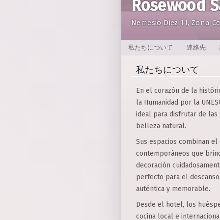
Rosewood Sa
Nemesio Diez 11, Zona Ce
私たちについて
連絡先
私たちについて
En el corazón de la histór
la Humanidad por la UNESCO
ideal para disfrutar de la
belleza natural.
Sus espacios combinan el e
contemporáneos que brindan
decoración cuidadosamente
perfecto para el descanso, 
auténtica y memorable.
Desde el hotel, los huésp
cocina local e internacio