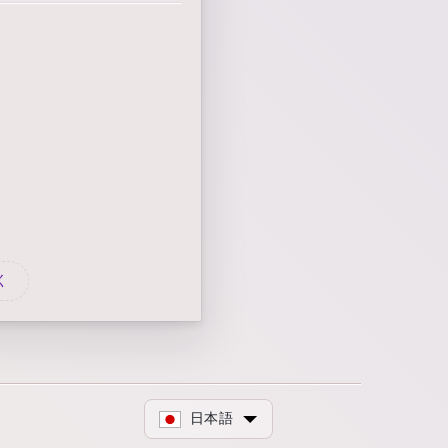
く
日本語