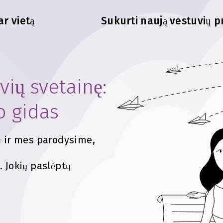
ar vietą
Sukurti naują vestuvių p
vių svetainę:
o gidas
– ir mes parodysime,
 Jokių paslėptų