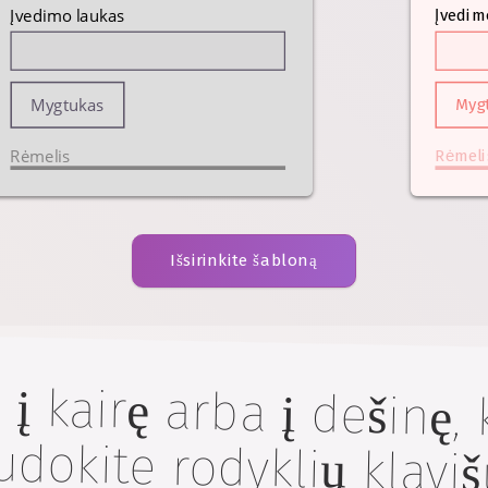
Įvedimo laukas
Įvedim
Mygtukas
Myg
Rėmelis
Rėmeli
Išsirinkite šabloną
į kairę arba į dešinę,
kite rodyklių klavi