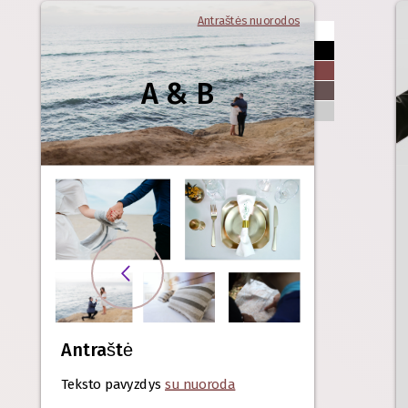
Antraštės nuorodos
A & B
Antraštė
Teksto pavyzdys
su nuoroda