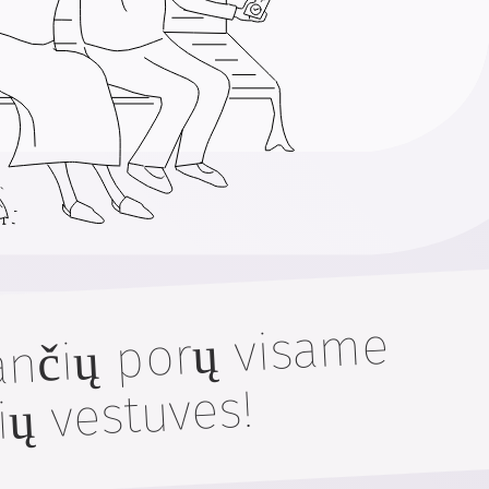
ėjo deši
i
orų visa
e
ių vestuves!