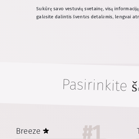
Sukūrę savo vestuvių svetainę, visą informacij
galėsite dalintis šventės detalėmis, lengvai at
Pasirinkite 
#
1
Breeze