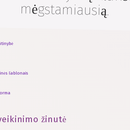
mėgstamiausią.
ūtinybė
inės šablonais
 forma
veikinimo žinutė