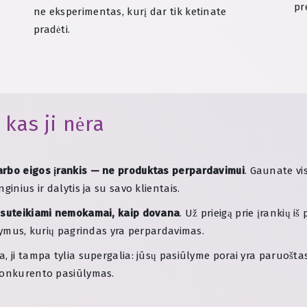
pr
ne eksperimentas, kurį dar tik ketinate
pradėti.
 kas ji nėra
darbo eigos įrankis — ne produktas perpardavimui
. Gaunate vi
inius ir dalytis ja su savo klientais.
 suteikiami nemokamai, kaip dovana
. Už prieigą prie įrankių 
ašymus, kurių pagrindas yra perpardavimas.
, ji tampa tylia supergalia: jūsų pasiūlyme porai yra paruošta
 konkurento pasiūlymas.