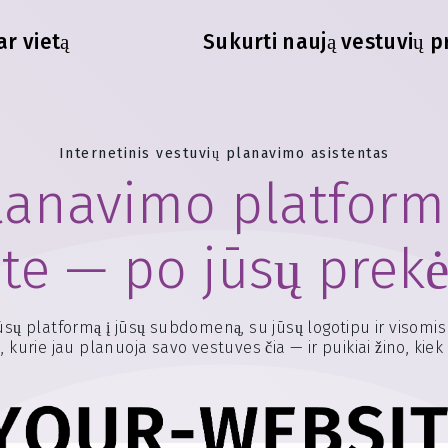
ar vietą
Sukurti naują vestuvių p
Internetinis vestuvių planavimo asistentas
lanavimo platforma
te — po jūsų prekė
ūsų platformą į jūsų subdomeną, su jūsų logotipu ir visomis
kurie jau planuoja savo vestuves čia — ir puikiai žino, kiek ve