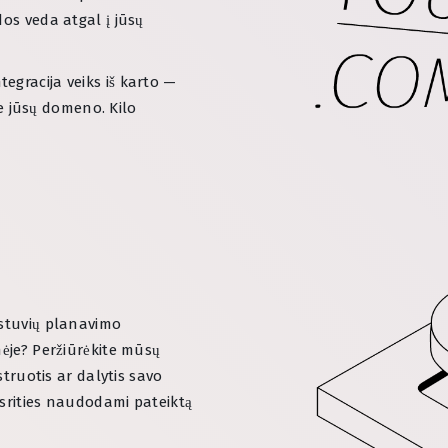
os veda atgal į jūsų
egracija veiks iš karto —
rie jūsų domeno. Kilo
estuvių planavimo
nėje? Peržiūrėkite mūsų
struotis ar dalytis savo
s srities naudodami pateiktą