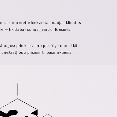
 ne sezono metu: kiekvienas naujas klientas
ki — tik dabar su jūsų vardu. Iš esmės
augos: prie kiekvieno pasiūlymo pridėkite
iežastį būti prisiminti, pasirinktiems ir