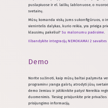
puslapiuose ir el. laiškų šablonuose, o nuorod
svetainę.
Mūsų komanda viską jums sukonfigūruos, o int
vienintelis dalykas, kurio reikia, yra prieiga p
klausimų pakeliui?
Su malonumu padėsime
.
Išbandykite integraciją NEMOKAMAI 2 savaites
Demo
Norite sužinoti, kaip mūsų baltai pažymėta v
programinė įranga galėtų atrodyti jūsų svetai
demo žemiau ir įsitikinkite patys! Nereikia regi
duomenimis. Tiesiog prisijunkite prie privačio
prisijungimo informaciją.