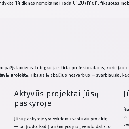
14
€120/mėn.
ndykite
dienas nemokamai!
Tada
fiksuotas moke
pažįstamiems. Integracija skirta profesionalams, kurie jau 
tuvių projektų
. Tikslus jų skaičius nesvarbus — svarbiausia, ka
Aktyvūs projektai jūsų
J
paskyroje
Ši
ja
Jūsų paskyroje yra vykdomų vestuvių projektų
ve
— tai įrodo, kad įrankiai yra jūsų verslo dalis, o