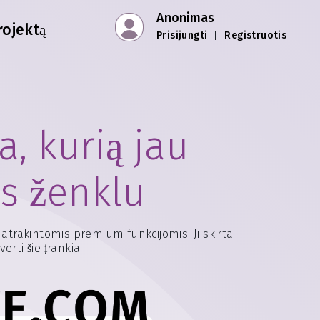
Anonimas
rojektą
Prisijungti
|
Registruotis
, kurią jau
s ženklu
 atrakintomis premium funkcijomis. Ji skirta
rti šie įrankiai.