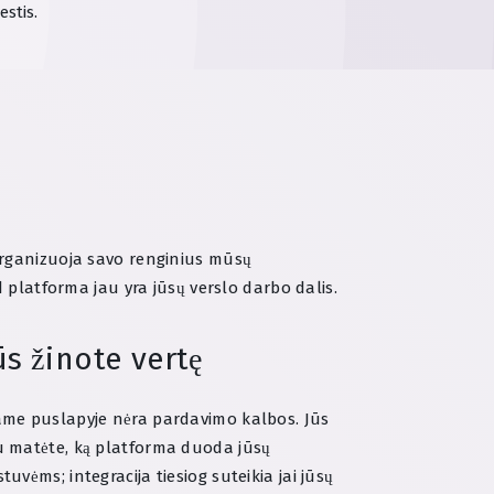
stis.
organizuoja savo renginius mūsų
d platforma jau yra jūsų verslo darbo dalis.
ūs žinote vertę
ame puslapyje nėra pardavimo kalbos. Jūs
u matėte, ką platforma duoda jūsų
stuvėms; integracija tiesiog suteikia jai jūsų