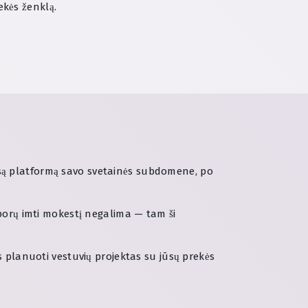
ekės ženklą.
są platformą savo svetainės subdomene, po
iš porų imti mokestį negalima — tam ši
s planuoti vestuvių projektas su jūsų prekės