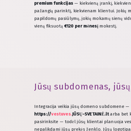
premium funkcijas
— kiekvieną įrankį, kiekvien
pažangią parinktį, kiekvienam klientui. Jokių m
papildomų pasiūlymų, jokių mokamų sienų viduj
vieną fiksuotą
€120 per mėnesį
mokestį.
Jūsų subdomenas, jūsų
Integracija veikia jūsų domeno subdomene —
https://
vestuves.
JŪSŲ-SVETAINĖ.lt
arba bet k
pasirinksite — todėl jūsų klientai planuoja ve
nepalikdami jūsų prekės ženklo. Jūsų logoti