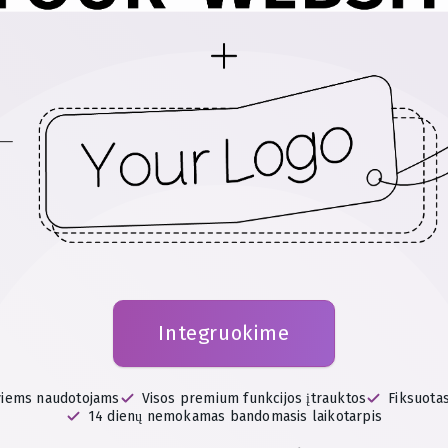
Integruokime
viems naudotojams
Visos premium funkcijos įtrauktos
Fiksuota
14 dienų nemokamas bandomasis laikotarpis