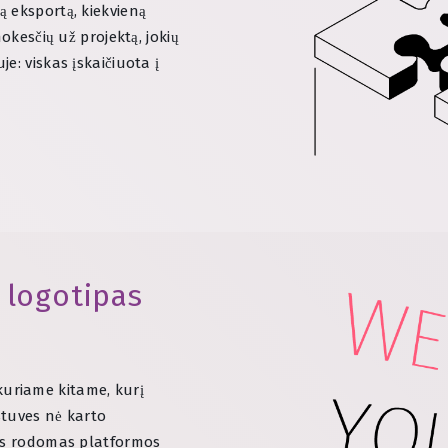
ą eksportą, kiekvieną
okesčių už projektą, jokių
e: viskas įskaičiuota į
 logotipas
uriame kitame, kurį
stuves nė karto
pas rodomas platformos