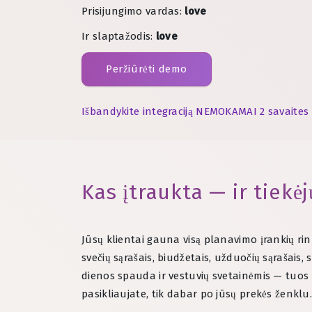
Prisijungimo vardas:
love
Ir slaptažodis:
love
Peržiūrėti demo
Išbandykite integraciją NEMOKAMAI 2 savaites
Kas įtraukta — ir tiekė
Jūsų klientai gauna visą planavimo įrankių rin
svečių sąrašais, biudžetais, užduočių sąrašais, 
dienos spauda ir vestuvių svetainėmis — tuos p
pasikliaujate, tik dabar po jūsų prekės ženklu