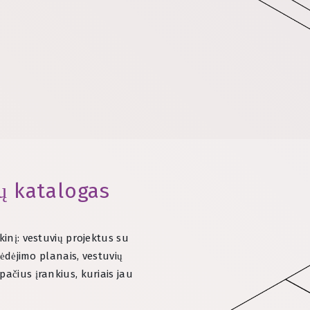
jų katalogas
kinį: vestuvių projektus su
sėdėjimo planais, vestuvių
ačius įrankius, kuriais jau
.