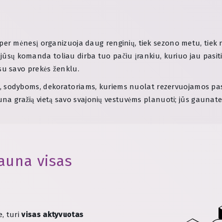
 per mėnesį organizuoja daug renginių, tiek sezono metu, tiek
 jūsų komanda toliau dirba tuo pačiu įrankiu, kuriuo jau pasiti
u savo prekės ženklu.
 sodyboms, dekoratoriams, kuriems nuolat rezervuojamos pasl
na gražią vietą savo svajonių vestuvėms planuoti; jūs gaunate pr
auna visas
e, turi
visas aktyvuotas