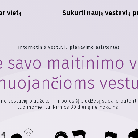
ar vietą
Sukurti naują vestuvių p
Internetinis vestuvių planavimo asistentas
 savo maitinimo v
nuojančioms vest
ame vestuvių biudžete — ir poros šį biudžetą sudaro būtent 
tuo momentu. Pirmos 30 dienų nemokamai.