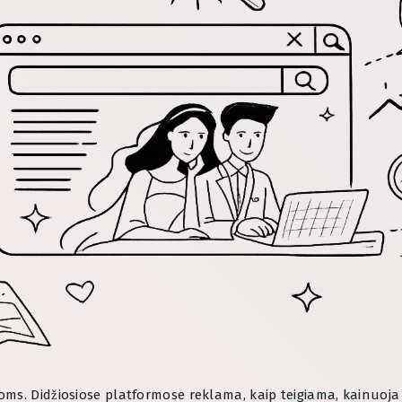
ms. Didžiosiose platformose reklama, kaip teigiama, kainuoja