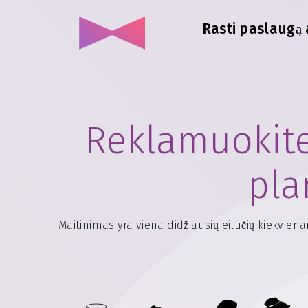
Rasti paslaugą 
Reklamuokite
pla
Maitinimas yra viena didžiausių eilučių kiekvien