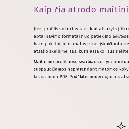
Kaip čia atrodo maiti
Jūsų profilis sukurtas tam, kad atsakytų į tikr
aptarnavimo formatai nuo patiekimo lėkštėse iki
baro paketai, personalas ir kas įskaičiuota v
atsako skelbime; tas, kuris atsako „susisiekite
Maitinimo profiliuose svarbiausios yra nuotrau
suspaudžiamos neprarandant matomos kokybės,
kuris meniu PDF. Pridėkite moderuojamus atsili