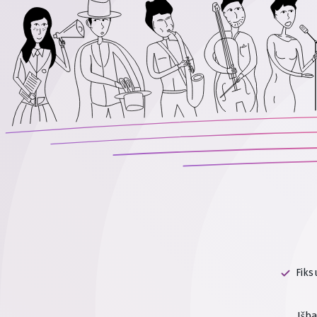
Fiks
Išb