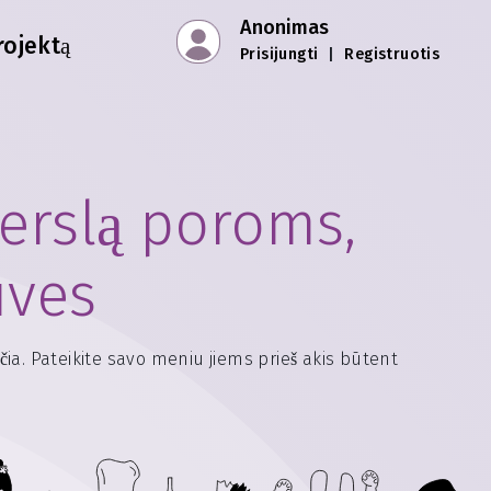
Anonimas
rojektą
Prisijungti
|
Registruotis
erslą poroms,
uves
čia. Pateikite savo meniu jiems prieš akis būtent