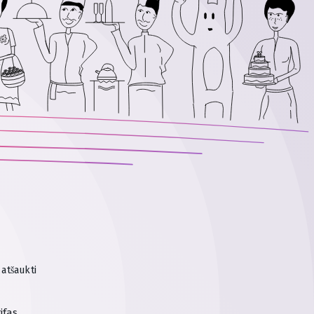
 atšaukti
ifas.