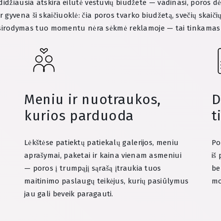
idžiausia atskira eilutė vestuvių biudžete — vadinasi, poros dė
r gyvena ši skaičiuoklė: čia poros tvarko biudžetą, svečių skaiči
lo pasirodymas tuo momentu nėra sėkmė reklamoje — tai tinkam
Meniu ir nuotraukos,
D
kurios parduoda
t
Lėkštėse patiektų patiekalų galerijos, meniu
Po
aprašymai, paketai ir kaina vienam asmeniui
iš
— poros į trumpąjį sąrašą įtraukia tuos
be
maitinimo paslaugų teikėjus, kurių pasiūlymus
mo
jau gali beveik paragauti.