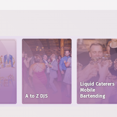
Liquid Caterers
Mobile
A to Z DJS
Bartending