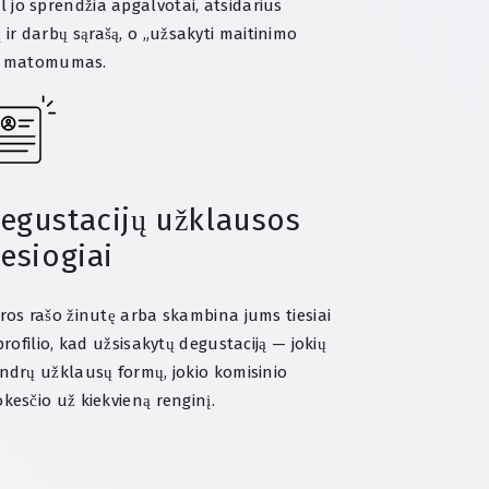
l jo sprendžia apgalvotai, atsidarius
ų ir darbų sąrašą, o „užsakyti maitinimo
as matomumas.
egustacijų užklausos
iesiogiai
ros rašo žinutę arba skambina jums tiesiai
 profilio, kad užsisakytų degustaciją — jokių
ndrų užklausų formų, jokio komisinio
kesčio už kiekvieną renginį.