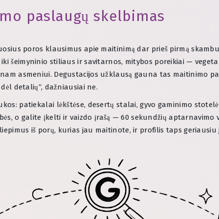
nimo paslaugų skelbimas
uosius poros klausimus apie maitinimą dar prieš pirmą skambutį: 
 šeimyninio stiliaus ir savitarnos, mitybos poreikiai — vegetariš
ienam asmeniui. Degustacijos užklausą gauna tas maitinimo pas
 dėl detalių“, dažniausiai ne.
kos: patiekalai lėkštėse, desertų stalai, gyvo gaminimo stotelės
 o galite įkelti ir vaizdo įrašą — 60 sekundžių aptarnavimo 
epimus iš porų, kurias jau maitinote, ir profilis taps geriausi