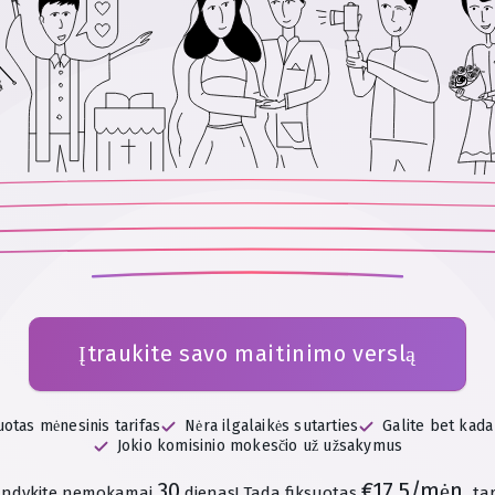
Įtraukite savo maitinimo verslą
uotas mėnesinis tarifas
Nėra ilgalaikės sutarties
Galite bet kada
Jokio komisinio mokesčio už užsakymus
30
€17.5/mėn.
andykite nemokamai
dienas!
Tada fiksuotas
tar