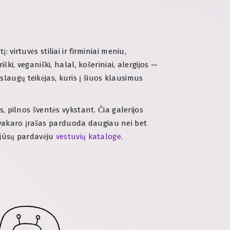
virtuvės stiliai ir firminiai meniu,
ki, veganiški, halal, košeriniai, alergijos —
laugų teikėjas, kuris į šiuos klausimus
, pilnos šventės vykstant. Čia galerijos
vakaro įrašas parduoda daugiau nei bet
u jūsų pardavėju
vestuvių kataloge
.