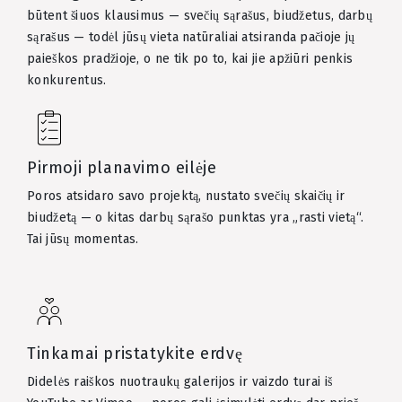
būtent šiuos klausimus — svečių sąrašus, biudžetus, darbų
sąrašus — todėl jūsų vieta natūraliai atsiranda pačioje jų
paieškos pradžioje, o ne tik po to, kai jie apžiūri penkis
konkurentus.
Pirmoji planavimo eilėje
Poros atsidaro savo projektą, nustato svečių skaičių ir
biudžetą — o kitas darbų sąrašo punktas yra „rasti vietą“.
Tai jūsų momentas.
Tinkamai pristatykite erdvę
Didelės raiškos nuotraukų galerijos ir vaizdo turai iš