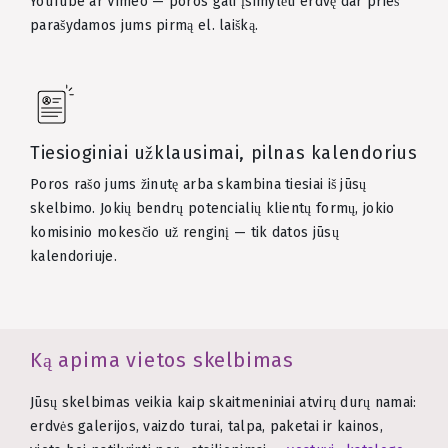
YouTube ar Vimeo — poros gali įsimylėti erdvę dar prieš
parašydamos jums pirmą el. laišką.
Tiesioginiai užklausimai, pilnas kalendorius
Poros rašo jums žinutę arba skambina tiesiai iš jūsų
skelbimo. Jokių bendrų potencialių klientų formų, jokio
komisinio mokesčio už renginį — tik datos jūsų
kalendoriuje.
Ką apima vietos skelbimas
Jūsų skelbimas veikia kaip skaitmeniniai atvirų durų namai:
erdvės galerijos, vaizdo turai, talpa, paketai ir kainos,