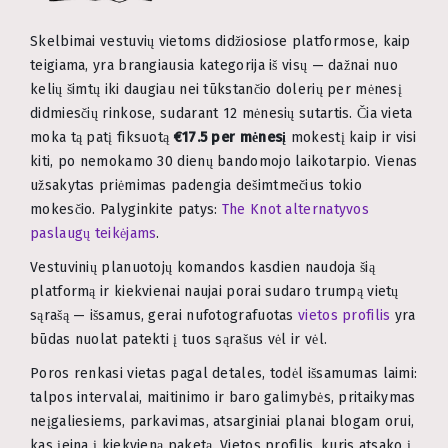
Skelbimai vestuvių vietoms didžiosiose platformose, kaip
teigiama, yra brangiausia kategorija iš visų — dažnai nuo
kelių šimtų iki daugiau nei tūkstančio dolerių per mėnesį
didmiesčių rinkose, sudarant 12 mėnesių sutartis. Čia vieta
moka tą patį fiksuotą
€17.5 per mėnesį
mokestį kaip ir visi
kiti, po nemokamo 30 dienų bandomojo laikotarpio. Vienas
užsakytas priėmimas padengia dešimtmečius tokio
mokesčio. Palyginkite patys:
The Knot alternatyvos
paslaugų teikėjams
.
Vestuvinių planuotojų komandos kasdien naudoja šią
platformą ir kiekvienai naujai porai sudaro trumpą vietų
sąrašą — išsamus, gerai nufotografuotas
vietos profilis
yra
būdas nuolat patekti į tuos sąrašus vėl ir vėl.
Poros renkasi vietas pagal detales, todėl išsamumas laimi:
talpos intervalai, maitinimo ir baro galimybės, pritaikymas
neįgaliesiems, parkavimas, atsarginiai planai blogam orui,
kas įeina į kiekvieną paketą. Vietos profilis, kuris atsako į