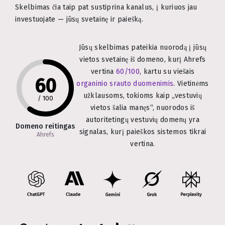
Skelbimas čia taip pat sustiprina kanalus, į kuriuos jau
investuojate — jūsų svetainę ir paiešką.
Jūsų skelbimas pateikia nuorodą į jūsų
vietos svetainę iš domeno, kurį Ahrefs
vertina
60/100
, kartu su viešais
60
organinio srauto duomenimis
. Vietinėms
užklausoms, tokioms kaip „vestuvių
/
100
vietos šalia manęs“, nuorodos iš
autoritetingų vestuvių domenų yra
Domeno reitingas
signalas, kurį paieškos sistemos tikrai
Ahrefs
vertina.