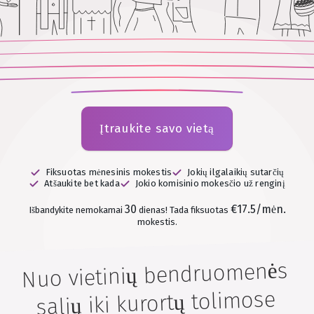
Įtraukite savo vietą
Fiksuotas mėnesinis mokestis
Jokių ilgalaikių sutarčių
Atšaukite bet kada
Jokio komisinio mokesčio už renginį
30
€17.5/mėn.
Išbandykite nemokamai
dienas!
Tada fiksuotas
mokestis.
Nuo vietinių bendruomenės
salių iki kurortų tolimose