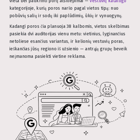
vieta bei patikrinti porų atsiliepimai —
vestuvių katalogo
kategorijoje, kurią poros naršo pagal vietos tipą: nuo
pobūvių salių ir sodų iki paplūdimių, ūkių ir vynuogynų.
Kadangi poros čia planuoja 38 kalbomis, vietos skelbimas
pasiekia dvi auditorijas vienu metu: vietinius, lyginančius
netoliese esančius variantus, ir kelionių vestuvių poras,
ieškančias jūsų regiono iš užsienio — antrąją grupę beveik
neįmanoma pasiekti vietine reklama.