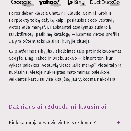
Poros dabar klausia ChatGPT, Claude, Gemini, Grok ir
Perplexity tokių dalykų kaip „geriausios sodo vestuvių
vietos šalia manęs“. DI asistentai atsakymus sudaro iš
struktūruotų, patikimų katalogų — išsamus vietos profilis
čia yra būtent toks šaltinis, kurį jie cituoja.
Už platformos ribų jūsų skelbimas taip pat indeksuojamas
Google, Bing, Yahoo ir DuckDuckGo — būtent ten, kur
vyksta paieškos „vestuvių vietos šalia manęs“. Vietai tai yra
nuolatinis, vietoje nukreiptas matomumas paieškoje,
veikiantis kartu su visa kita jūsų jau vykdoma rinkodara.
Dažniausiai užduodami klausimai
Kiek kainuoja vestuvių vietos skelbimas?