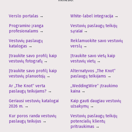
Verslo portalas
→
White-label integracija
→
Programinė įranga
Vestuvių paslaugų teikėjų
profesionalams
→
sąrašai
→
Vestuvių paslaugų
Reklamuokite savo vestuvių
katalogas
→
verslą
→
Įtraukite savo profilį kaip
Įtraukite savo vietą kaip
vestuvių fotografą
→
vestuvių vietą
→
Įtraukite savo profilį kaip
Alternatyvos „The Knot“
vestuvių planuotoją
→
paslaugų teikėjams
→
Ar „The Knot“ verta
„WeddingWire“ įtraukimo
paslaugų teikėjams?
→
kaina
→
Geriausi vestuvių katalogai
Kaip gauti daugiau vestuvių
2026 m.
→
užsakymų
→
Kur poros randa vestuvių
Vestuvių paslaugų teikėjų
paslaugų teikėjus
→
potencialių klientų
pritraukimas
→