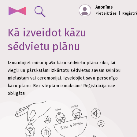
Anonīms
Pieteikties
|
Reģistr
Kā izveidot kāzu
sēdvietu plānu
Izmantojiet mūsu īpašo kāzu sēdvietu plāna rīku, lai
viegli un pārskatāmi izkārtotu sēdvietas savam svinību
mielastam vai ceremonijai.
Izveidojiet savu personīgo
kāzu plānu. Bez slēptām izmaksām!
Reģistrācija nav
obligāta!