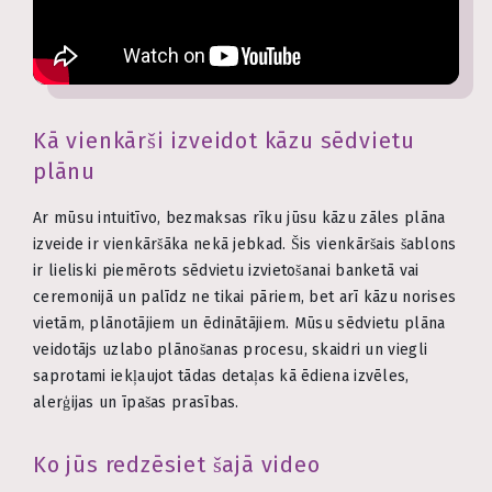
Kā vienkārši izveidot kāzu sēdvietu
plānu
Ar mūsu intuitīvo, bezmaksas rīku jūsu kāzu zāles plāna
izveide ir vienkāršāka nekā jebkad. Šis vienkāršais šablons
ir lieliski piemērots sēdvietu izvietošanai banketā vai
ceremonijā un palīdz ne tikai pāriem, bet arī kāzu norises
vietām, plānotājiem un ēdinātājiem. Mūsu sēdvietu plāna
veidotājs uzlabo plānošanas procesu, skaidri un viegli
saprotami iekļaujot tādas detaļas kā ēdiena izvēles,
alerģijas un īpašas prasības.
Ko jūs redzēsiet šajā video