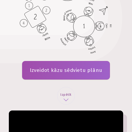
Izveidot kāzu sēdvietu plānu
Izpētīt