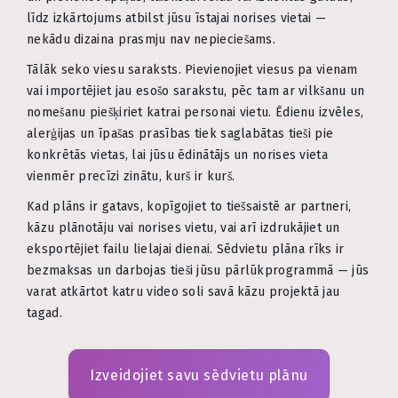
līdz izkārtojums atbilst jūsu īstajai norises vietai —
nekādu dizaina prasmju nav nepieciešams.
Tālāk seko viesu saraksts. Pievienojiet viesus pa vienam
vai importējiet jau esošo sarakstu, pēc tam ar vilkšanu un
nomešanu piešķiriet katrai personai vietu. Ēdienu izvēles,
alerģijas un īpašas prasības tiek saglabātas tieši pie
konkrētās vietas, lai jūsu ēdinātājs un norises vieta
vienmēr precīzi zinātu, kurš ir kurš.
Kad plāns ir gatavs, kopīgojiet to tiešsaistē ar partneri,
kāzu plānotāju vai norises vietu, vai arī izdrukājiet un
eksportējiet failu lielajai dienai. Sēdvietu plāna rīks ir
bezmaksas un darbojas tieši jūsu pārlūkprogrammā — jūs
varat atkārtot katru video soli savā kāzu projektā jau
tagad.
Izveidojiet savu sēdvietu plānu