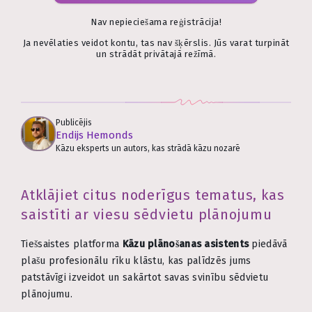
Nav nepieciešama reģistrācija!
Ja nevēlaties veidot kontu, tas nav šķērslis. Jūs varat turpināt
un strādāt privātajā režīmā.
Publicējis
Endijs Hemonds
Kāzu eksperts un autors, kas strādā kāzu nozarē
Atklājiet citus noderīgus tematus, kas
saistīti ar viesu sēdvietu plānojumu
Tiešsaistes platforma
Kāzu plānošanas asistents
piedāvā
plašu profesionālu rīku klāstu, kas palīdzēs jums
patstāvīgi izveidot un sakārtot savas svinību sēdvietu
plānojumu.