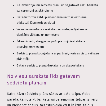
Kā izveidot jaunu sēdvietu plānu un sagatavot kāzu banketa
vai ceremonijas plānojumu
Dažādu formu galdu pievienošana un to izvietošana
atbilstoši jūsu norises vietai
Viesu pievienošana sarakstam un vietu piešķiršana ar
vienkāršu vilkšanu un nomešanu
Ēdienu izvēļu, alerģiju un īpašu piezīmju iestatīšana
atsevišķiem viesiem
Sēdvietu plāna kopīgošana ar partneri, norises vietu vai kāzu
plānotāju
Gatavā sēdvietu plāna drukāšana un eksportēšana
No viesu saraksta līdz gatavam
sēdvietu plānam
Katrs kāzu sēdvietu plāns sākas ar pašu telpu. Video
parāda, kā noteikt banketa vai ceremonijas telpas izmēru
un pievienot apaļus, taisnstūrveida vai izliektus galdus,