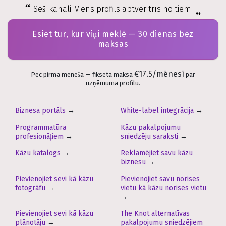
Seši kanāli. Viens profils aptver trīs no tiem.
Esiet tur, kur viņi meklē — 30 dienas bez
maksas
€17.5/mēnesī
Pēc pirmā mēneša — fiksēta maksa
par
uzņēmuma profilu.
Biznesa portāls
→
White-label integrācija
→
Programmatūra
Kāzu pakalpojumu
profesionāļiem
→
sniedzēju saraksti
→
Kāzu katalogs
→
Reklamējiet savu kāzu
biznesu
→
Pievienojiet sevi kā kāzu
Pievienojiet savu norises
fotogrāfu
→
vietu kā kāzu norises vietu
→
Pievienojiet sevi kā kāzu
The Knot alternatīvas
plānotāju
→
pakalpojumu sniedzējiem