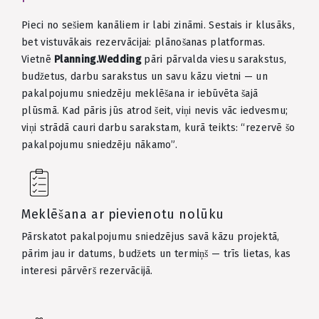
Pieci no sešiem kanāliem ir labi zināmi. Sestais ir klusāks,
bet vistuvākais rezervācijai: plānošanas platformas.
Vietnē
Planning.Wedding
pāri pārvalda viesu sarakstus,
budžetus, darbu sarakstus un savu kāzu vietni — un
pakalpojumu sniedzēju meklēšana ir iebūvēta šajā
plūsmā. Kad pāris jūs atrod šeit, viņi nevis vāc iedvesmu;
viņi strādā cauri darbu sarakstam, kurā teikts: “rezervē šo
pakalpojumu sniedzēju nākamo”.
Meklēšana ar pievienotu nolūku
Pārskatot pakalpojumu sniedzējus savā kāzu projektā,
pārim jau ir datums, budžets un termiņš — trīs lietas, kas
interesi pārvērš rezervācijā.