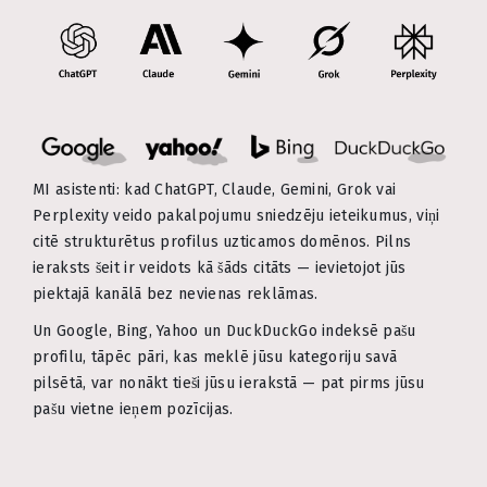
MI asistenti: kad ChatGPT, Claude, Gemini, Grok vai
Perplexity veido pakalpojumu sniedzēju ieteikumus, viņi
citē strukturētus profilus uzticamos domēnos. Pilns
ieraksts šeit ir veidots kā šāds citāts — ievietojot jūs
piektajā kanālā bez nevienas reklāmas.
Un Google, Bing, Yahoo un DuckDuckGo indeksē pašu
profilu, tāpēc pāri, kas meklē jūsu kategoriju savā
pilsētā, var nonākt tieši jūsu ierakstā — pat pirms jūsu
pašu vietne ieņem pozīcijas.