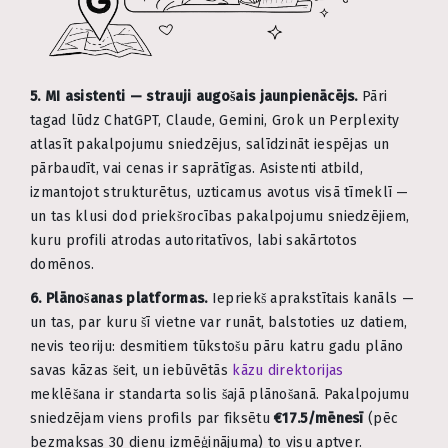
5. MI asistenti — strauji augošais jaunpienācējs.
Pāri
tagad lūdz ChatGPT, Claude, Gemini, Grok un Perplexity
atlasīt pakalpojumu sniedzējus, salīdzināt iespējas un
pārbaudīt, vai cenas ir saprātīgas. Asistenti atbild,
izmantojot strukturētus, uzticamus avotus visā tīmeklī —
un tas klusi dod priekšrocības pakalpojumu sniedzējiem,
kuru profili atrodas autoritatīvos, labi sakārtotos
domēnos.
6. Plānošanas platformas.
Iepriekš aprakstītais kanāls —
un tas, par kuru šī vietne var runāt, balstoties uz datiem,
nevis teoriju: desmitiem tūkstošu pāru katru gadu plāno
savas kāzas šeit, un iebūvētās
kāzu direktorijas
meklēšana ir standarta solis šajā plānošanā. Pakalpojumu
sniedzējam viens profils par fiksētu
€17.5/mēnesī
(pēc
bezmaksas 30 dienu izmēģinājuma) to visu aptver.