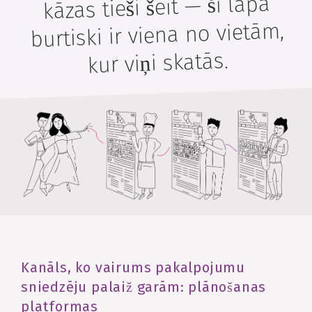
kāzas tieši šeit — šī lapa
burtiski ir viena no vietām,
kur viņi skatās.
Kanāls, ko vairums pakalpojumu
sniedzēju palaiž garām: plānošanas
platformas