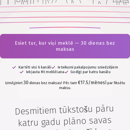
Esiet tur, kur viņi meklē — 30 dienas bez
maksas
Kartēti visi 6 kanāli
Ieteikumi pakalpojumu sniedzējiem
Iekļauta MI meklēšana
Godīgi par katru kanālu
30
€17.5/mēnesī
Izmēģiniet
dienas bez maksas!
Pēc tam
par fiksētu
maksu.
Desmitiem tūkstošu pāru
katru gadu plāno savas