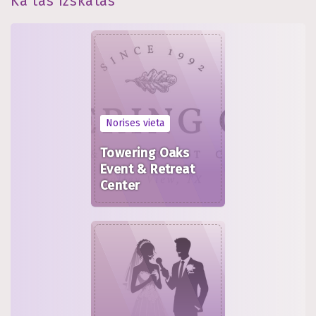
Kā tas izskatās
Norises vieta
Towering Oaks
Event & Retreat
Center