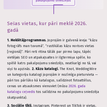
pakalpojumu sniedzējus
Sešas vietas, kur pāri meklē 2026.
gadā
1. Meklētājprogrammas.
Joprojām ir galvenā ieeja: “kāzu
fotogrāfs man tuvumā”, “rustikālas kāzu norises vietas
[reģionā]”. Pāri reti ritina tālāk par pirmo lapu, tāpēc
vietējais SEO un atpakaļsaites ir ilgtermiņa spēle, ko
spēlē katrs pakalpojumu sniedzējs, neatkarīgi no tā, vai
viņš to apzinās.
2. Kāzu katalogi.
The Knot, WeddingWire
un kategoriju katalogi joprojām ir nozīmīga pieturvieta —
pāri tos pārlūko kā katalogus, salīdzinot fotoattēlus,
cenas un atsauksmes vienuviet (mūsu
2026. gada
katalogu ceļvedis
tos salīdzina no pakalpojumu sniedzēja
skatpunkta).
3. Sociālie tīkli.
Instagram, Pinterest un TikTok ir vietas,