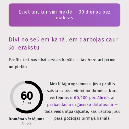
Esiet tur, kur viņi meklē — 30 dienas bez
maksas
Divi no sešiem kanāliem darbojas caur
šo ierakstu
Profils šeit nav tikai sestais kanāls — tas baro arī pirmo
un piekto.
Meklētājprogrammas: jūsu profils
saista uz jūsu vietni no domēna, kura
60
vērtējums ir
60/100 pēc Ahrefs
ar
/
100
pārbaudāmu organisko datplūsmu
—
tāda veida atpakaļsaite, kas uzlabo jūsu
paša pozīcijas pirmajā kanālā.
Domēna vērtējums
Ahrefs