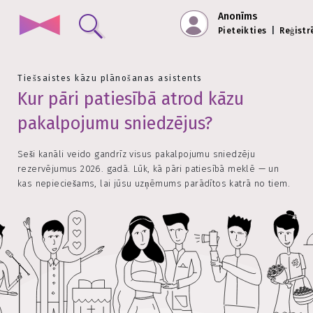
Anonīms
Pieteikties
|
Reģistr
Tiešsaistes kāzu plānošanas asistents
Kur pāri patiesībā atrod kāzu
pakalpojumu sniedzējus?
Seši kanāli veido gandrīz visus pakalpojumu sniedzēju
rezervējumus 2026. gadā. Lūk, kā pāri patiesībā meklē — un
kas nepieciešams, lai jūsu uzņēmums parādītos katrā no tiem.