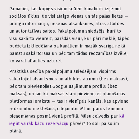
Pamaniet, kas kopīgs visiem sešiem kanāliem: izņemot
sociālos tīklus, tie visi atalgo vienas un tās pašas lietas —
pilnīgu informāciju, nesenas atsauksmes, ātras atbildes
un autoritatīvas saites. Pakalpojumu sniedzējs, kurš to
visu sakārto vienreiz, parādās visur, kur pāri meklē, tāpēc
budžeta izkliedēšana pa kanāliem ir mazāk svarīga nekā
pamatu sakārtošana un pēc tam tādas redzamības izvēle,
ko varat atļauties uzturēt.
Praktiska secība pakalpojumu sniedzējam: vispirms
sakārtojiet atsauksmes un atbildes ātrumu (bez maksas),
pēc tam pievienojiet Google uzņēmuma profilu (bez
maksas), un tad kā maksas slāni pievienojiet plānošanas
platformas ierakstu — tas ir vienīgais kanāls, kas apvieno
redzamību meklēšanā, citējamību MI un pārus lēmuma
pieņemšanas posmā vienā profilā. Mūsu ceļvedis par
kā
iegūt vairāk kāzu rezervāciju
pārvērš to soli pa solim
plānā.