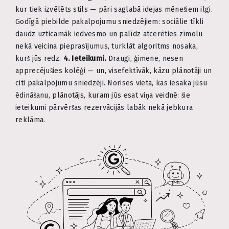
kur tiek izvēlēts stils — pāri saglabā idejas mēnešiem ilgi.
Godīgā piebilde pakalpojumu sniedzējiem: sociālie tīkli
daudz uzticamāk iedvesmo un palīdz atcerēties zīmolu
nekā veicina pieprasījumus, turklāt algoritms nosaka,
kurš jūs redz.
4. Ieteikumi.
Draugi, ģimene, nesen
apprecējušies kolēģi — un, visefektīvāk, kāzu plānotāji un
citi pakalpojumu sniedzēji. Norises vieta, kas iesaka jūsu
ēdināšanu, plānotājs, kuram jūs esat viņa veidnē: šie
ieteikumi pārvēršas rezervācijās labāk nekā jebkura
reklāma.