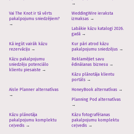
→
Vai The Knot ir tā vērts
WeddingWire ieraksta
pakalpojumu sniedzējiem?
izmaksas
→
→
Labākie kāzu katalogi 2026.
gadā
→
Kā iegūt vairāk kāzu
Kur pāri atrod kāzu
rezervāciju
→
pakalpojumu sniedzējus
→
Kāzu pakalpojumu
Reklamējiet savu
sniedzēju potenciālo
ēdināšanas biznesu
→
klientu piesaiste
→
Kāzu plānotāja klientu
portāls
→
Aisle Planner alternatīvas
HoneyBook alternatīvas
→
→
Planning Pod alternatīvas
→
Kāzu plānotāja
Kāzu fotografēšanas
pakalpojumu komplektu
pakalpojumu komplektu
ceļvedis
→
ceļvedis
→