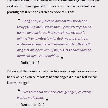
Het verhaal van Ruth en Boaz wordt in religieuze gemeenschappen
vaak als voorbeeld gesteld. Dit uiterst romantische gedeelte is
prachtig om tijdens de ceremonie voor te lezen:
Dring er bij mij niet op aan dat ik u verlaat en
terugga, weg van u. Want waar u gaat, zal ik gaan, en
waar u overnacht, zal ik overnachten. Uw volk is
mijn volk en uw God is mijn God. Waar u sterft, zal
ik sterven en daar zal ik begraven worden. De HEER
mag met mij doen wat Hij wil, als iets anders dan de
dood mij van u zou scheiden.
— Ruth 1:16-17
Dit vers uit Romeinen is niet specifiek voor pasgetrouwden, maar
het is wel een van de mooiste herinneringen die je als bruidspaar
kunt meekrijgen.
Wees elkaar in broederliefde genegen, ga elkaar
voor in eerbetoon.
— Romeinen 12:10