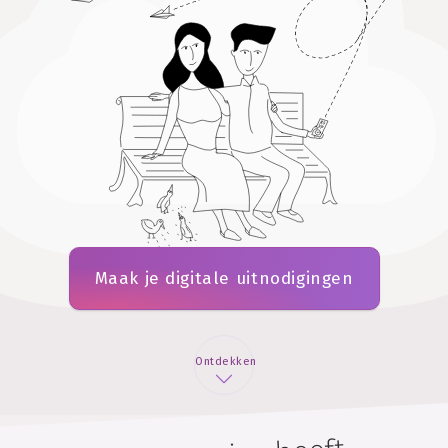
Maak je digitale uitnodigingen
Ontdekken