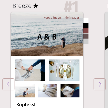
#
1
Breeze
Koppelingen in de header
A & B
Koptekst