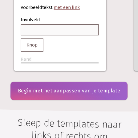
Voorbeeldtekst
met een link
Invulveld
Knop
Rand
Begin met het aanpassen van je template
Sleep de templates naar
links of rechts om
erdoorheen te bladeren, of
gebruik de pijltjestoetsen om