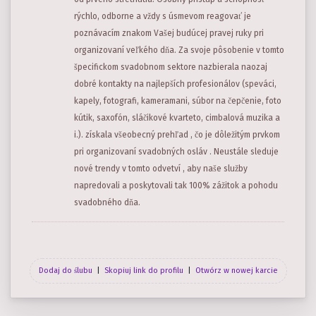
rýchlo, odborne a vždy s úsmevom reagovať je
poznávacím znakom Vašej budúcej pravej ruky pri
organizovaní veľkého dňa. Za svoje pôsobenie v tomto
špecifickom svadobnom sektore nazbierala naozaj
dobré kontakty na najlepších profesionálov (speváci,
kapely, fotografi, kameramani, súbor na čepčenie, foto
kútik, saxofón, sláčikové kvarteto, cimbalová muzika a
i.). získala všeobecný prehľad , čo je dôležitým prvkom
pri organizovaní svadobných osláv . Neustále sleduje
nové trendy v tomto odvetví , aby naše služby
napredovali a poskytovali tak 100% zážitok a pohodu
svadobného dňa.
Dodaj do ślubu
|
Skopiuj link do profilu
|
Otwórz w nowej karcie