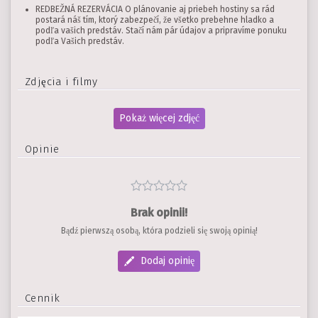
REDBEŽNÁ REZERVÁCIA O plánovanie aj priebeh hostiny sa rád
postará náš tím, ktorý zabezpečí, že všetko prebehne hladko a
podľa vašich predstáv. Stačí nám pár údajov a pripravíme ponuku
podľa Vašich predstáv.
Zdjęcia i filmy
Pokaż więcej zdjęć
Opinie
Brak opinii!
Bądź pierwszą osobą, która podzieli się swoją opinią!
Dodaj opinię
Cennik