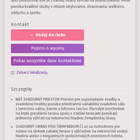
špici polostrova, kde je z každej strany výhľad na vodnú hladinu. Hotel
ponúka kvalitné služby v oblasti ubytovania, stravovania, wellness,
oddychu a športu.
Kontakt
Dodaj do ślubu
Poproś o wycenę
Pokaż wszystkie dane kontaktowe
Zobacz lokalizację
Szczegóły
NÁŠ SVADOBNÝ PRIESTOR Priestor pre usporiadanie svadby a
svadobnej hostiny ponúka priestrannú variabilnú svadobnú sálu
s tanečnou sálou, barom a krbovou časťou. Plynulým prechodom
na krytú presklenú terasu spolu s ďalšími terasami ponúkajú
jedinečný výhľad na nekonečnú hladinu Zemplínskej šíravy.
SVADOBNÝ OBRAD POD ŠÍRIM NEBOM Či už sa rozhodnete pre
oslavu na slnkom zaliatej terase s výhľadom na nekonečnú vodnú
hladinu alebo v elegantných spoločenských priestoroch hotela,