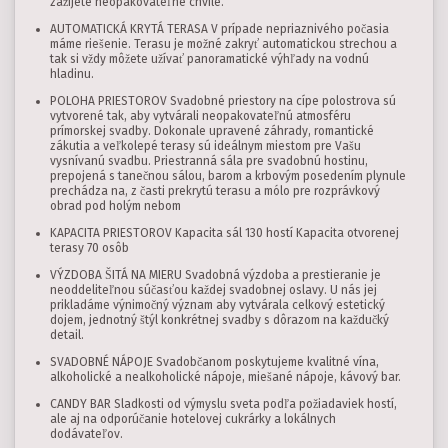
zažijete neopakovateľné chvíle.
AUTOMATICKÁ KRYTÁ TERASA V prípade nepriaznivého počasia
máme riešenie. Terasu je možné zakryť automatickou strechou a
tak si vždy môžete užívať panoramatické výhľady na vodnú
hladinu.
POLOHA PRIESTOROV Svadobné priestory na cípe polostrova sú
vytvorené tak, aby vytvárali neopakovateľnú atmosféru
prímorskej svadby. Dokonale upravené záhrady, romantické
zákutia a veľkolepé terasy sú ideálnym miestom pre Vašu
vysnívanú svadbu. Priestranná sála pre svadobnú hostinu,
prepojená s tanečnou sálou, barom a krbovým posedením plynule
prechádza na, z časti prekrytú terasu a mólo pre rozprávkový
obrad pod holým nebom
KAPACITA PRIESTOROV Kapacita sál 130 hostí Kapacita otvorenej
terasy 70 osôb
VÝZDOBA ŠITÁ NA MIERU Svadobná výzdoba a prestieranie je
neoddeliteľnou súčasťou každej svadobnej oslavy. U nás jej
prikladáme výnimočný význam aby vytvárala celkový estetický
dojem, jednotný štýl konkrétnej svadby s dôrazom na každučký
detail.
SVADOBNÉ NÁPOJE Svadobčanom poskytujeme kvalitné vína,
alkoholické a nealkoholické nápoje, miešané nápoje, kávový bar.
CANDY BAR Sladkosti od výmyslu sveta podľa požiadaviek hostí,
ale aj na odporúčanie hotelovej cukrárky a lokálnych
dodávateľov.