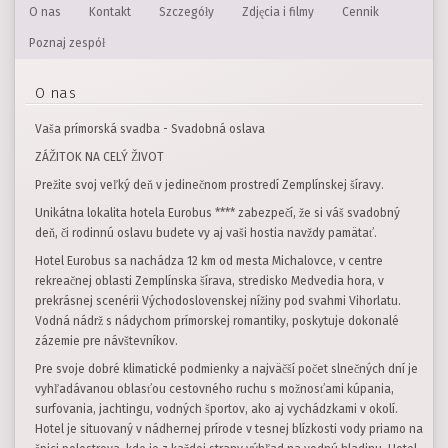
O nas
Kontakt
Szczegóły
Zdjęcia i filmy
Cennik
Poznaj zespół
O nas
Vaša prímorská svadba - Svadobná oslava
ZÁŽITOK NA CELÝ ŽIVOT
Prežite svoj veľký deň v jedinečnom prostredí Zemplínskej šíravy.
Unikátna lokalita hotela Eurobus **** zabezpečí, že si váš svadobný
deň, či rodinnú oslavu budete vy aj vaši hostia navždy pamätať.
Hotel Eurobus sa nachádza 12 km od mesta Michalovce, v centre
rekreačnej oblasti Zemplínska šírava, stredisko Medvedia hora, v
prekrásnej scenérii Východoslovenskej nížiny pod svahmi Vihorlatu.
Vodná nádrž s nádychom prímorskej romantiky, poskytuje dokonalé
zázemie pre návštevníkov.
Pre svoje dobré klimatické podmienky a najväčší počet slnečných dní je
vyhľadávanou oblasťou cestovného ruchu s možnosťami kúpania,
surfovania, jachtingu, vodných športov, ako aj vychádzkami v okolí.
Hotel je situovaný v nádhernej prírode v tesnej blízkosti vody priamo na