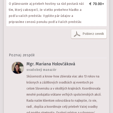
€ 70.00+
O plánovanie aj priebeh hostiny sa rád postará náš
tím, ktorý zabezpečí, že všetko prebehne hladko a
podľa vašich predstáv. Vyplňte pár údajov a
pripravíme cenovú ponuku podľa Vašich predstáv.
Pobierz cennik
Poznaj zespół
Mgr. Mariana Holovčáková
svadobný manažér
Skúsenosti a know-how zbierala viac ako 13 rokov na
krásnych a zážitkových svadbách aj eventoch po
celom Slovensku a v okolitých krajinách. Koordinovala
mnohé podujatia vrátane veľkých spoločenských akcií.
Rada našim klientom odovzdáva to najlepšie, čo vie,
radí , dopĺňa a koordinuje celý priebeh Vašej svadby
od prvého stretnutia. Osobný prístup a schopnosť