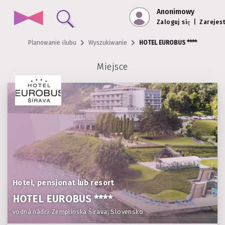
Anonimowy
Zaloguj się
|
Zarejest
Planowanie ślubu
Wyszukiwanie
HOTEL EUROBUS ****
Miejsce
Hotel, pensjonat lub resort
HOTEL EUROBUS ****
vodná nádrž Zemplínska Šírava, Slovensko