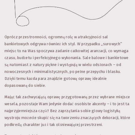
Oprócz przestronności, ogromną rolę w atrakcyjności sal
bankietowych odgrywa również ich styl. W przypadku „surowych”
miejsc to na Was spoczywa zadanie całkowitej aranżacji, co wymaga
czasu, budżetu i perfekcyjnego wykonania. Sale balowe i bankietowe
są natomiast z natury piękne i występują w wielu odsłonach – od
nowoczesnych i minimalistycznych, po pełne przepychu i blasku.
Dzięki temu każda para znajdzie gotową oprawę idealnie
dopasowaną do siebie.
Mając tak zachwycającą oprawę przygotowaną przez wybrane miejsce
wesela, pozostaje Wam jedynie dodać osobiste akcenty – i to jest ta
najprzyjemniejsza część! Bez zaprzątania sobie głowy logistyką
wystroju możecie skupić się na tworzeniu znaczących dekoracji, które
podkreślą charakter już i tak olśniewającej przestrzeni.