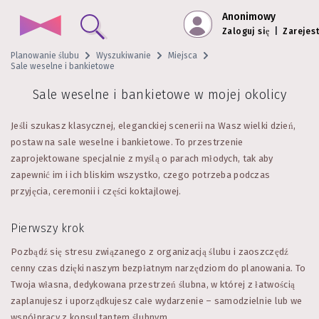
Anonimowy
Zaloguj się
|
Zarejest
Planowanie ślubu
Wyszukiwanie
Miejsca
Sale weselne i bankietowe
Sale weselne i bankietowe w mojej okolicy
Jeśli szukasz klasycznej, eleganckiej scenerii na Wasz wielki dzień,
postaw na sale weselne i bankietowe. To przestrzenie
zaprojektowane specjalnie z myślą o parach młodych, tak aby
zapewnić im i ich bliskim wszystko, czego potrzeba podczas
przyjęcia, ceremonii i części koktajlowej.
Pierwszy krok
Pozbądź się stresu związanego z organizacją ślubu i zaoszczędź
cenny czas dzięki naszym bezpłatnym narzędziom do planowania. To
Twoja własna, dedykowana przestrzeń ślubna, w której z łatwością
zaplanujesz i uporządkujesz całe wydarzenie – samodzielnie lub we
współpracy z konsultantem ślubnym.