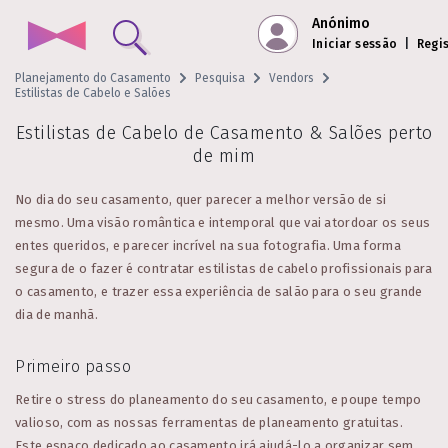
Anónimo
Iniciar sessão
|
Regi
Planejamento do Casamento
Pesquisa
Vendors
Estilistas de Cabelo e Salões
Estilistas de Cabelo de Casamento & Salões perto
de mim
No dia do seu casamento, quer parecer a melhor versão de si
mesmo. Uma visão romântica e intemporal que vai atordoar os seus
entes queridos, e parecer incrível na sua fotografia. Uma forma
segura de o fazer é contratar estilistas de cabelo profissionais para
o casamento, e trazer essa experiência de salão para o seu grande
dia de manhã.
Primeiro passo
Retire o stress do planeamento do seu casamento, e poupe tempo
valioso, com as nossas ferramentas de planeamento gratuitas.
Este espaço dedicado ao casamento irá ajudá-lo a organizar sem