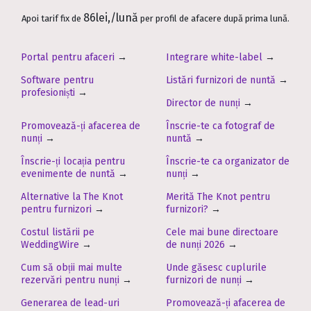
86lei,/lună
Apoi tarif fix de
per profil de afacere după prima lună.
Portal pentru afaceri
→
Integrare white-label
→
Software pentru
Listări furnizori de nuntă
→
profesioniști
→
Director de nunți
→
Promovează-ți afacerea de
Înscrie-te ca fotograf de
nunți
→
nuntă
→
Înscrie-ți locația pentru
Înscrie-te ca organizator de
evenimente de nuntă
→
nunți
→
Alternative la The Knot
Merită The Knot pentru
pentru furnizori
→
furnizori?
→
Costul listării pe
Cele mai bune directoare
WeddingWire
→
de nunți 2026
→
Cum să obții mai multe
Unde găsesc cuplurile
rezervări pentru nunți
→
furnizori de nunți
→
Generarea de lead-uri
Promovează-ți afacerea de