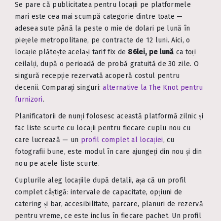
Se pare că publicitatea pentru locații pe platformele
mari este cea mai scumpă categorie dintre toate —
adesea sute până la peste o mie de dolari pe lună în
piețele metropolitane, pe contracte de 12 luni. Aici, o
locație plătește același tarif fix de
86lei, pe lună
ca toți
ceilalți, după o perioadă de probă gratuită de 30 zile. O
singură recepție rezervată acoperă costul pentru
decenii. Comparați singuri:
alternative la The Knot pentru
furnizori
.
Planificatorii de nunți folosesc această platformă zilnic și
fac liste scurte cu locații pentru fiecare cuplu nou cu
care lucrează — un
profil complet al locației
, cu
fotografii bune, este modul în care ajungeți din nou și din
nou pe acele liste scurte.
Cuplurile aleg locațiile după detalii, așa că un profil
complet câștigă: intervale de capacitate, opțiuni de
catering și bar, accesibilitate, parcare, planuri de rezervă
pentru vreme, ce este inclus în fiecare pachet. Un profil