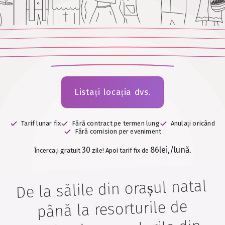
Listați locația dvs.
Tarif lunar fix
Fără contract pe termen lung
Anulați oricând
Fără comision per eveniment
30
86lei,/lună
Încercați gratuit
zile!
Apoi tarif fix de
.
De la sălile din orașul natal
până la resorturile de