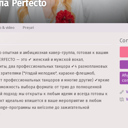
а Perfecto
o & video
Prețuri
Con
о опытная и амбициозная кавер-группа, готовая к вашим
ERFECTO — это ✔ женский и мужской вокал,
нты, два профессиональных танцора ✔4 разноплановых
зрителями ("Угадай мелодию", караоке-флешмоб,
Afi
от профессиональных танцоров и многие другие) ✔яркие
con
зможность выбора формата: от трио до полноценной
V
 подход: мы открыты к любым идеям и всегда готовы к
V
кт идеально впишется в ваше мероприятие в любом
unge-программы на welcome до зажигательной
!