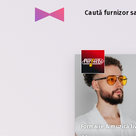
Caută furnizor s
Formație & muzică li