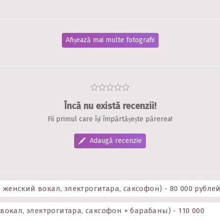
Afișează mai multe fotografii
Încă nu există recenzii!
Fii primul care își împărtășește părerea!
Adaugă recenzie
женский вокал, электрогитара, саксофон) - 80 000 рубле
 вокал, электрогитара, саксофон + барабаны) - 110 000