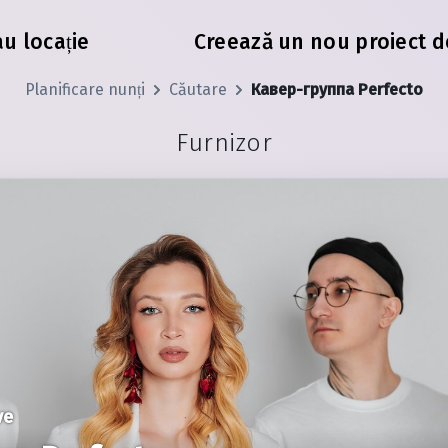
au locație
Creează un nou proiect d
Planificare nunți
Căutare
Кавер-группа Perfecto
Furnizor
ve