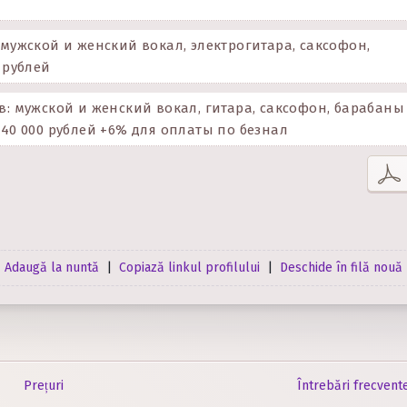
 мужской и женский вокал, электрогитара, саксофон,
 рублей
в: мужской и женский вокал, гитара, саксофон, барабаны
140 000 рублей +6% для оплаты по безнал
Adaugă la nuntă
|
Copiază linkul profilului
|
Deschide în filă nouă
Prețuri
Întrebări frecvent