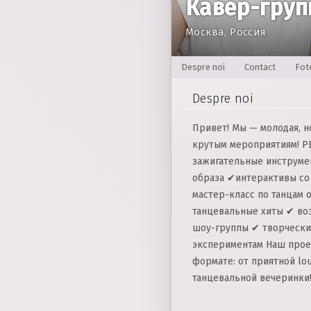
Кавер-групп
Москва, Россия
Despre noi
Contact
Fot
Despre noi
Привет! Мы — молодая, н
крутым мероприятиям! P
зажигательные инструме
образа ✔интерактивы со 
мастер-класс по танцам 
танцевальные хиты ✔ во
шоу-группы ✔ творческий
экспериментам Наш прое
формате: от приятной lo
танцевальной вечеринки