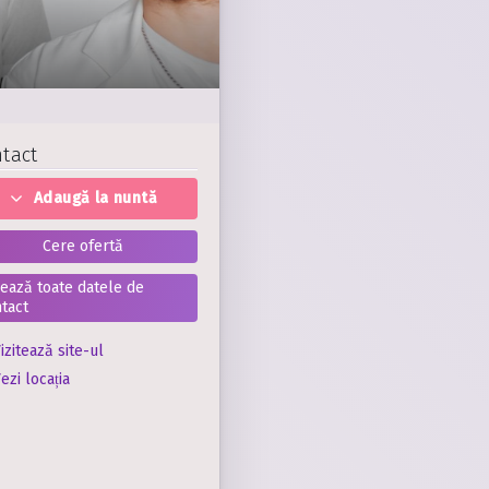
tact
Adaugă la nuntă
Cere ofertă
șează toate datele de
tact
izitează site-ul
ezi locația