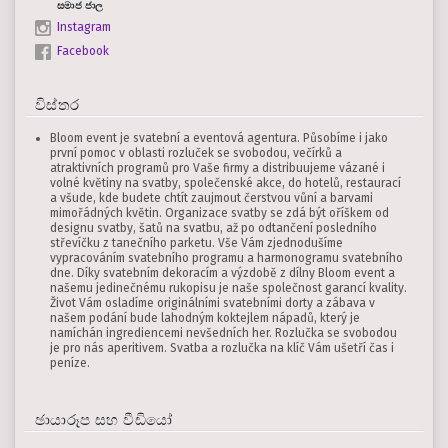
සමාජ ජාල
Instagram
Facebook
විස්තර
Bloom event je svatební a eventová agentura. Působíme i jako
první pomoc v oblasti rozluček se svobodou, večírků a
atraktivních programů pro Vaše firmy a distribuujeme vázané i
volné květiny na svatby, společenské akce, do hotelů, restaurací
a všude, kde budete chtít zaujmout čerstvou vůní a barvami
mimořádných květin. Organizace svatby se zdá být oříškem od
designu svatby, šatů na svatbu, až po odtančení posledního
střevíčku z tanečního parketu. Vše Vám zjednodušíme
vypracováním svatebního programu a harmonogramu svatebního
dne. Díky svatebním dekoracím a výzdobě z dílny Bloom event a
našemu jedinečnému rukopisu je naše společnost garancí kvality.
Život Vám osladíme originálními svatebními dorty a zábava v
našem podání bude lahodným koktejlem nápadů, který je
namíchán ingrediencemi nevšedních her. Rozlučka se svobodou
je pro nás aperitivem. Svatba a rozlučka na klíč Vám ušetří čas i
peníze.
ඡායාරූප සහ වීඩියෝ