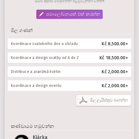
ඔබේ අදහස් බෙදාගන්න පළමුවැන්නා වන්න!
සමාලෝචනයක් එක් කරන්න
මිල ගණන්
Kč 8,500.00+
Koordinace svatebního dne a obřadu
Kč 18,500.00+
Koordinace a design svatby od A do Z
Kč 2,000.00+
Distribuce a aranžmá květin
Kč 2,000.00+
Koordinace a design eventu
මිල ලැයිස්තුව බාගන්න
කණ්ඩායම හමුවන්න
Klárka