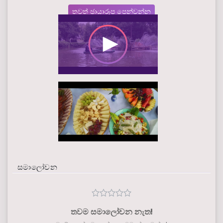
තවත් ඡායාරූප පෙන්වන්න
සමාලෝචන
තවම සමාලෝචන නැත!