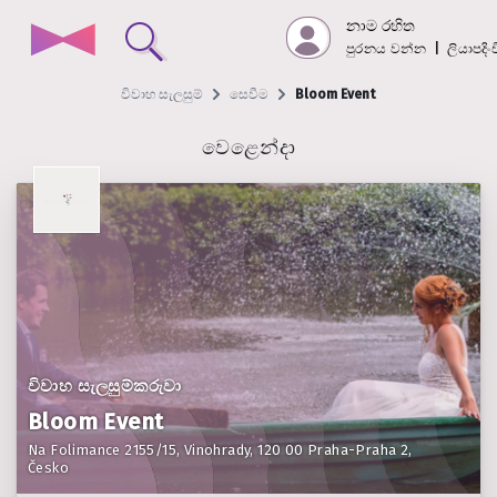
නාම රහිත
පුරනය වන්න
|
ලියාපදි
විවාහ සැලසුම්
සෙවීම
Bloom Event
වෙළෙන්දා
විවාහ සැලසුම්කරුවා
Bloom Event
Na Folimance 2155/15, Vinohrady, 120 00 Praha-Praha 2,
Česko