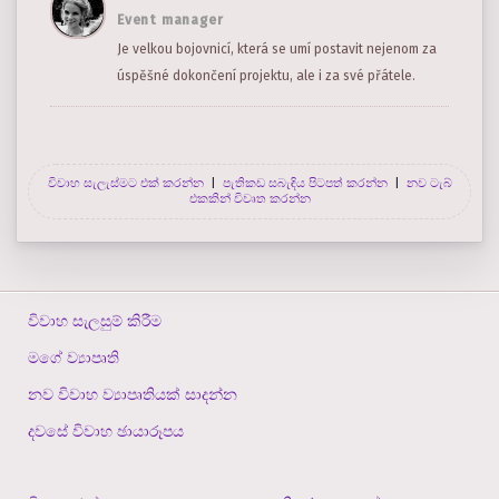
Event manager
Je velkou bojovnicí, která se umí postavit nejenom za
úspěšné dokončení projektu, ale i za své přátele.
විවාහ සැලැස්මට එක් කරන්න
|
පැතිකඩ සබැඳිය පිටපත් කරන්න
|
නව ටැබ්
එකකින් විවෘත කරන්න
විවාහ සැලසුම් කිරීම
මගේ ව්‍යාපෘති
නව විවාහ ව්‍යාපෘතියක් සාදන්න
දවසේ විවාහ ඡායාරූපය