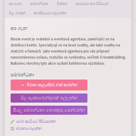
අප ගැන
සම්බන්ධතා
විස්තර
ඡායාරූප සහ වීඩියෝ
මිල ගණන්
කණ්ඩායම හමුවන්න
අප ගැන
Bloom event je svatební a eventová agentura, zaměřující se na
distribuci květin. Specializují se na lesní svatby, ale také svatby na
statcích a farmách. Jako eventová agentura pro vás připraví
narozeninovou oslavu, rozlučku se svobodou, večírek či teambuilding.
Nakonec všechny tyto akce ozdobí květinovou výzdobou.
සම්බන්ධතා
විවාහ සැලැස්මට එක් කරන්න
මිල ඇස්තමේන්තුවක් ඉල්ලන්න
සියලු සම්බන්ධතා තොරතුරු පෙන්වන්න
වෙබ් අඩවියට පිවිසෙන්න
ස්ථානය බලන්න