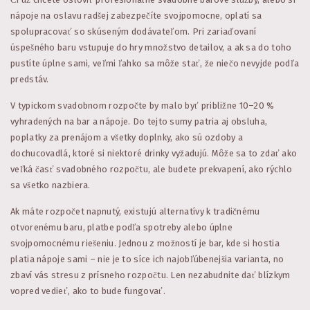
nápoje na oslavu radšej zabezpečíte svojpomocne, oplatí sa
spolupracovať so skúseným dodávateľom. Pri zariaďovaní
úspešného baru vstupuje do hry množstvo detailov, a ak sa do toho
pustíte úplne sami, veľmi ľahko sa môže stať, že niečo nevyjde podľa
predstáv.
V typickom svadobnom rozpočte by malo byť približne 10–20 %
vyhradených na bar a nápoje. Do tejto sumy patria aj obsluha,
poplatky za prenájom a všetky doplnky, ako sú ozdoby a
dochucovadlá, ktoré si niektoré drinky vyžadujú. Môže sa to zdať ako
veľká časť svadobného rozpočtu, ale budete prekvapení, ako rýchlo
sa všetko nazbiera.
Ak máte rozpočet napnutý, existujú alternatívy k tradičnému
otvorenému baru, platbe podľa spotreby alebo úplne
svojpomocnému riešeniu. Jednou z možností je bar, kde si hostia
platia nápoje sami – nie je to síce ich najobľúbenejšia varianta, no
zbaví vás stresu z prísneho rozpočtu. Len nezabudnite dať blízkym
vopred vedieť, ako to bude fungovať.