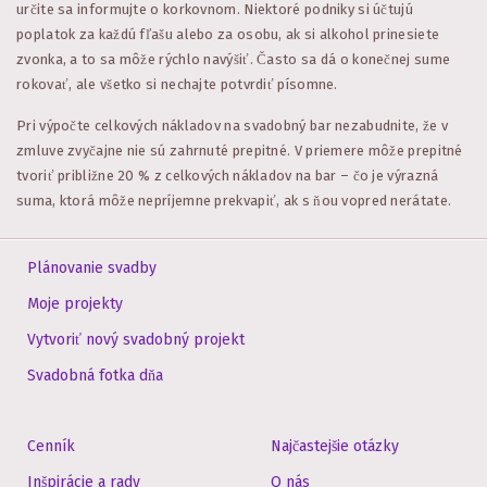
určite sa informujte o korkovnom. Niektoré podniky si účtujú
poplatok za každú fľašu alebo za osobu, ak si alkohol prinesiete
zvonka, a to sa môže rýchlo navýšiť. Často sa dá o konečnej sume
rokovať, ale všetko si nechajte potvrdiť písomne.
Pri výpočte celkových nákladov na svadobný bar nezabudnite, že v
zmluve zvyčajne nie sú zahrnuté prepitné. V priemere môže prepitné
tvoriť približne 20 % z celkových nákladov na bar – čo je výrazná
suma, ktorá môže nepríjemne prekvapiť, ak s ňou vopred nerátate.
Plánovanie svadby
Moje projekty
Vytvoriť nový svadobný projekt
Svadobná fotka dňa
Cenník
Najčastejšie otázky
Inšpirácie a rady
O nás