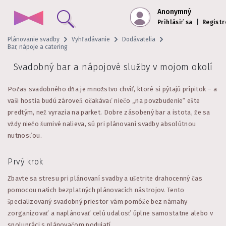
Anonymný
Prihlásiť sa
|
Registr
Plánovanie svadby
Vyhľadávanie
Dodávatelia
Bar, nápoje a catering
Svadobný bar a nápojové služby v mojom okolí
Počas svadobného dňa je množstvo chvíľ, ktoré si pýtajú prípitok – a
vaši hostia budú zároveň očakávať niečo „na povzbudenie“ ešte
predtým, než vyrazia na parket. Dobre zásobený bar a istota, že sa
vždy niečo šumivé nalieva, sú pri plánovaní svadby absolútnou
nutnosťou.
Prvý krok
Zbavte sa stresu pri plánovaní svadby a ušetrite drahocenný čas
pomocou našich bezplatných plánovacích nástrojov. Tento
špecializovaný svadobný priestor vám pomôže bez námahy
zorganizovať a naplánovať celú udalosť úplne samostatne alebo v
spolupráci s plánovačom podujatí.