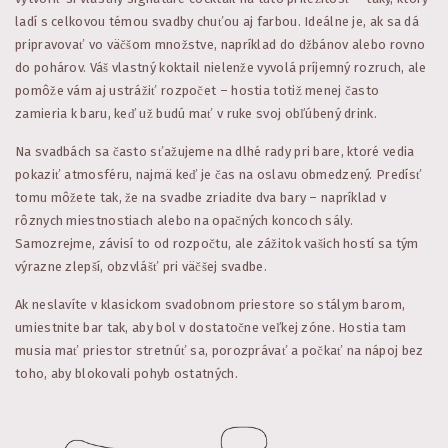
ladí s celkovou témou svadby chuťou aj farbou. Ideálne je, ak sa dá
pripravovať vo väčšom množstve, napríklad do džbánov alebo rovno
do pohárov. Váš vlastný koktail nielenže vyvolá príjemný rozruch, ale
pomôže vám aj ustrážiť rozpočet – hostia totiž menej často
zamieria k baru, keď už budú mať v ruke svoj obľúbený drink.
Na svadbách sa často sťažujeme na dlhé rady pri bare, ktoré vedia
pokaziť atmosféru, najmä keď je čas na oslavu obmedzený. Predísť
tomu môžete tak, že na svadbe zriadite dva bary – napríklad v
rôznych miestnostiach alebo na opačných koncoch sály.
Samozrejme, závisí to od rozpočtu, ale zážitok vašich hostí sa tým
výrazne zlepší, obzvlášť pri väčšej svadbe.
Ak neslavíte v klasickom svadobnom priestore so stálym barom,
umiestnite bar tak, aby bol v dostatočne veľkej zóne. Hostia tam
musia mať priestor stretnúť sa, porozprávať a počkať na nápoj bez
toho, aby blokovali pohyb ostatných.