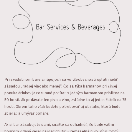
Pri svadobnom bare a nápojoch sa vo všeobecnosti oplatí riadiť
zásadou „radšej viac ako menej“. Čo sa týka barmanov, pri širšej
ponuke drinkov je rozumné počítať s jedným barmanom približne na
50 hostí. Ak podávate len pivo a víno, zvládne to aj jeden čašník na 75
hostí. Okrem toho však budete potrebovať aj obsluhu, ktorá bude
zbierať a umývať poháre.
Ak si bar zásobujete sami, snažte sa odhadnúť, čo bude vašim
hosťom v daný večer najviac chutiť – remeselné pivo, víno, tvrdý