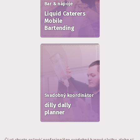
Bar & nápoje
Liquid Caterers
Mobile
Bartending
Svadobný koordinátor
dilly dally
planner
Či už chcete osloviť profesionálne svadobné barové služby, alebo si