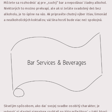
Môžete sa rozhodnúť aj pre „suchý“ bar a nepodávať žiadny alkohol.
Niektorých to možno prekvapí, ale ak si želáte svadobný deň bez
alkoholu, je to úplne na vás. Ak pripravíte chutný výber štiav, limonád
a nealkoholických koktailov, väčšina hostí bude viac než spokojná.
Skvelým spôsobom, ako dať svojej svadbe osobitý charakter, je
vytvoriť si vlastný signature cocktail na túto príležitosť – taký, ktorý