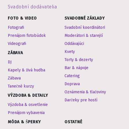
Svadobní dodávatelia
FOTO & VIDEO
SVADOBNÉ ZÁKLADY
Fotografi
Svadobní koordinátori
Prenájom fotobúdok
Moderátori & starejší
Videografi
Oddávajúci
Kvety
ZÁBAVA
Torty & dezerty
DJ
Bar & nápoje
Kapely & živá hudba
Catering
Zábava
Doprava
Tanečné kurzy
Oznámenia & tlačoviny
VÝZDOBA & DETAILY
Darčeky pre hostí
Výzdoba & osvetlenie
Prenájom vybavenia
MÓDA & ŠPERKY
OSTATNÉ