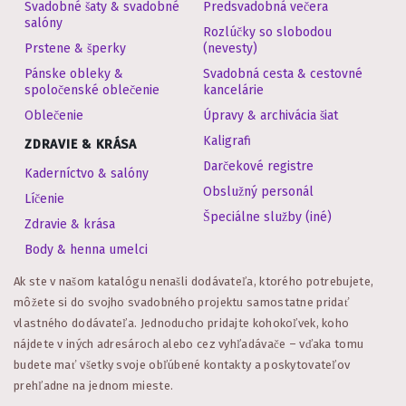
Svadobné šaty & svadobné
Predsvadobná večera
salóny
Rozlúčky so slobodou
Prstene & šperky
(nevesty)
Pánske obleky &
Svadobná cesta & cestovné
spoločenské oblečenie
kancelárie
Oblečenie
Úpravy & archivácia šiat
Kaligrafi
ZDRAVIE & KRÁSA
Darčekové registre
Kaderníctvo & salóny
Obslužný personál
Líčenie
Špeciálne služby (iné)
Zdravie & krása
Body & henna umelci
Ak ste v našom katalógu nenašli dodávateľa, ktorého potrebujete,
môžete si do svojho svadobného projektu samostatne pridať
vlastného dodávateľa. Jednoducho pridajte kohokoľvek, koho
nájdete v iných adresároch alebo cez vyhľadávače – vďaka tomu
budete mať všetky svoje obľúbené kontakty a poskytovateľov
prehľadne na jednom mieste.