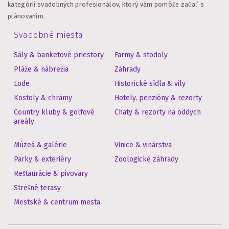
kategórií svadobných profesionálov, ktorý vám pomôže začať s
plánovaním.
Svadobné miesta
Sály & banketové priestory
Farmy & stodoly
Pláže & nábrežia
Záhrady
Lode
Historické sídla & vily
Kostoly & chrámy
Hotely, penzióny & rezorty
Country kluby & golfové
Chaty & rezorty na oddych
areály
Múzeá & galérie
Vinice & vinárstva
Parky & exteriéry
Zoologické záhrady
Reštaurácie & pivovary
Strešné terasy
Mestské & centrum mesta