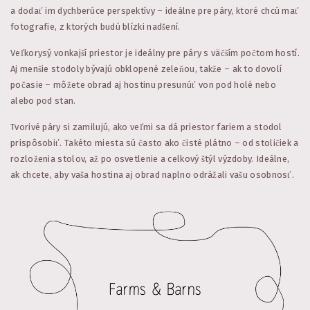
a dodať im dychberúce perspektívy – ideálne pre páry, ktoré chcú mať
fotografie, z ktorých budú blízki nadšení.
Veľkorysý vonkajší priestor je ideálny pre páry s väčším počtom hostí.
Aj menšie stodoly bývajú obklopené zeleňou, takže – ak to dovolí
počasie – môžete obrad aj hostinu presunúť von pod holé nebo
alebo pod stan.
Tvorivé páry si zamilujú, ako veľmi sa dá priestor fariem a stodol
prispôsobiť. Takéto miesta sú často ako čisté plátno – od stoličiek a
rozloženia stolov, až po osvetlenie a celkový štýl výzdoby. Ideálne,
ak chcete, aby vaša hostina aj obrad naplno odrážali vašu osobnosť.