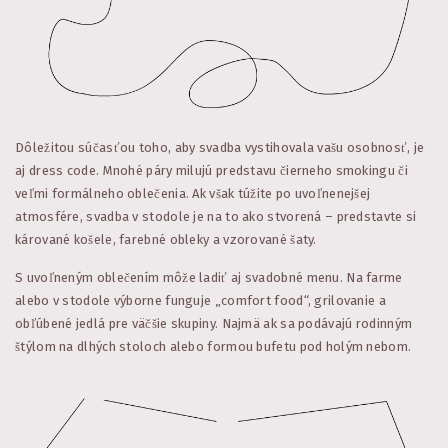
Dôležitou súčasťou toho, aby svadba vystihovala vašu osobnosť, je
aj dress code. Mnohé páry milujú predstavu čierneho smokingu či
veľmi formálneho oblečenia. Ak však túžite po uvoľnenejšej
atmosfére, svadba v stodole je na to ako stvorená – predstavte si
kárované košele, farebné obleky a vzorované šaty.
S uvoľneným oblečením môže ladiť aj svadobné menu. Na farme
alebo v stodole výborne funguje „comfort food“, grilovanie a
obľúbené jedlá pre väčšie skupiny. Najmä ak sa podávajú rodinným
štýlom na dlhých stoloch alebo formou bufetu pod holým nebom.