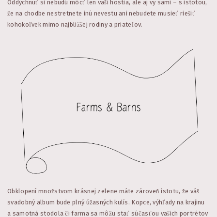
Oddýchnuť si nebudú môcť len vaši hostia, ale aj vy sami – s istotou,
že na chodbe nestretnete inú nevestu ani nebudete musieť riešiť
kohokoľvek mimo najbližšej rodiny a priateľov.
Obklopení množstvom krásnej zelene máte zároveň istotu, že váš
svadobný album bude plný úžasných kulís. Kopce, výhľady na krajinu
a samotná stodola či farma sa môžu stať súčasťou vašich portrétov