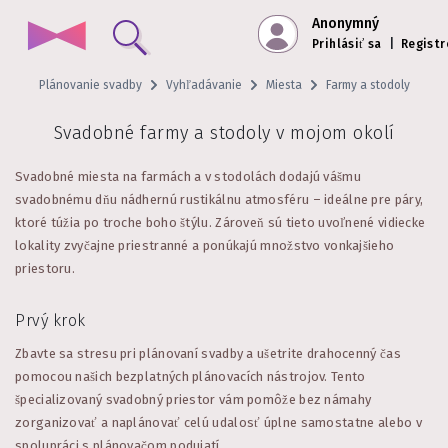
Anonymný
Prihlásiť sa
|
Registr
Plánovanie svadby
Vyhľadávanie
Miesta
Farmy a stodoly
Svadobné farmy a stodoly v mojom okolí
Svadobné miesta na farmách a v stodolách dodajú vášmu
svadobnému dňu nádhernú rustikálnu atmosféru – ideálne pre páry,
ktoré túžia po troche boho štýlu. Zároveň sú tieto uvoľnené vidiecke
lokality zvyčajne priestranné a ponúkajú množstvo vonkajšieho
priestoru.
Prvý krok
Zbavte sa stresu pri plánovaní svadby a ušetrite drahocenný čas
pomocou našich bezplatných plánovacích nástrojov. Tento
špecializovaný svadobný priestor vám pomôže bez námahy
zorganizovať a naplánovať celú udalosť úplne samostatne alebo v
spolupráci s plánovačom podujatí.