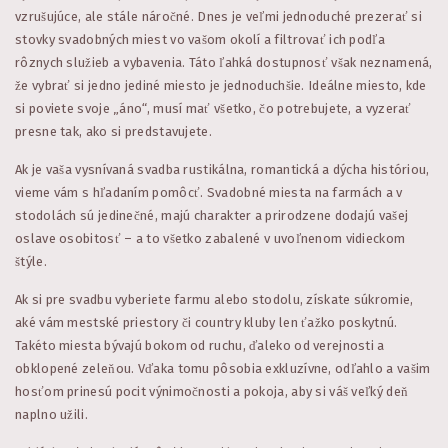
vzrušujúce, ale stále náročné. Dnes je veľmi jednoduché prezerať si
stovky svadobných miest vo vašom okolí a filtrovať ich podľa
rôznych služieb a vybavenia. Táto ľahká dostupnosť však neznamená,
že vybrať si jedno jediné miesto je jednoduchšie. Ideálne miesto, kde
si poviete svoje „áno“, musí mať všetko, čo potrebujete, a vyzerať
presne tak, ako si predstavujete.
Ak je vaša vysnívaná svadba rustikálna, romantická a dýcha históriou,
vieme vám s hľadaním pomôcť. Svadobné miesta na farmách a v
stodolách sú jedinečné, majú charakter a prirodzene dodajú vašej
oslave osobitosť – a to všetko zabalené v uvoľnenom vidieckom
štýle.
Ak si pre svadbu vyberiete farmu alebo stodolu, získate súkromie,
aké vám mestské priestory či country kluby len ťažko poskytnú.
Takéto miesta bývajú bokom od ruchu, ďaleko od verejnosti a
obklopené zeleňou. Vďaka tomu pôsobia exkluzívne, odľahlo a vašim
hosťom prinesú pocit výnimočnosti a pokoja, aby si váš veľký deň
naplno užili.