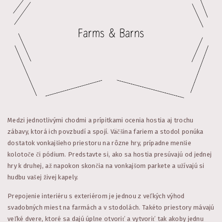
Medzi jednotlivými chodmi a prípitkami ocenia hostia aj trochu
zábavy, ktorá ich povzbudí a spojí. Väčšina fariem a stodol ponúka
dostatok vonkajšieho priestoru na rôzne hry, prípadne menšie
kolotoče či pódium. Predstavte si, ako sa hostia presúvajú od jednej
hry k druhej, až napokon skončia na vonkajšom parkete a užívajú si
hudbu vašej živej kapely.
Prepojenie interiéru s exteriérom je jednou z veľkých výhod
svadobných miest na farmách a v stodolách. Takéto priestory mávajú
veľké dvere, ktoré sa dajú úplne otvoriť a vytvoriť tak akoby jednu