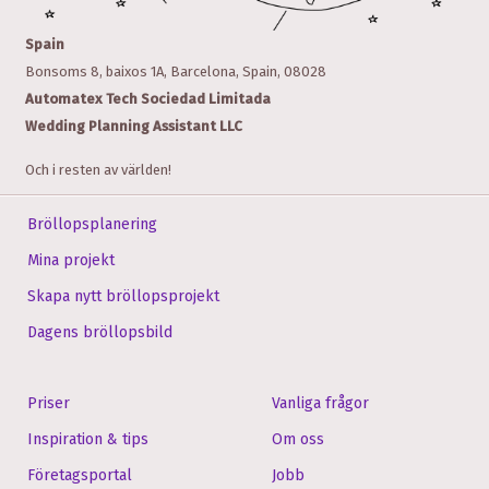
Spain
Bonsoms 8, baixos 1A, Barcelona, Spain, 08028
Automatex Tech Sociedad Limitada
Wedding Planning Assistant LLC
Och i resten av världen!
Bröllopsplanering
Fler kontor och platser
Mina projekt
Tjänsten Bröllops­planerings­assistenten används över hela världen.
Skapa nytt bröllopsprojekt
Dagens bröllopsbild
United States
Priser
Vanliga frågor
78 SW 7th St, Miami, FL 33130, United States
Inspiration & tips
Om oss
708 Main St, Houston, TX 77002, United States
Företagsportal
Jobb