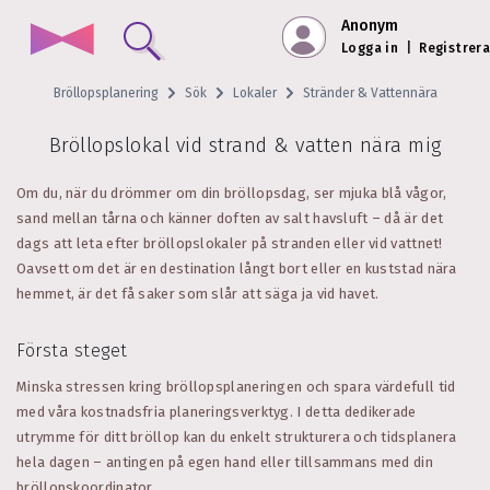
Anonym
Logga in
|
Registrera
Bröllopsplanering
Sök
Lokaler
Stränder & Vattennära
Bröllopslokal vid strand & vatten nära mig
Om du, när du drömmer om din bröllopsdag, ser mjuka blå vågor,
sand mellan tårna och känner doften av salt havsluft – då är det
dags att leta efter bröllopslokaler på stranden eller vid vattnet!
Oavsett om det är en destination långt bort eller en kuststad nära
hemmet, är det få saker som slår att säga ja vid havet.
Första steget
Minska stressen kring bröllopsplaneringen och spara värdefull tid
med våra kostnadsfria planeringsverktyg. I detta dedikerade
utrymme för ditt bröllop kan du enkelt strukturera och tidsplanera
hela dagen – antingen på egen hand eller tillsammans med din
bröllopskoordinator.