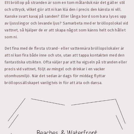
Ett bröllop på stranden är som en tom målarduk när det gäller stil
och uttryck, vilket gör att ni kan klä den i precis den känsla ni vill.
Kanske svart kavaj på sanden? Eller långa bord som bara lyses upp
av ljusslingor och levande ljus? Samarbeta med er bröllopslokal vid
vattnet, så hjälper de er att skapa något som känns helt och hållet
som ni.
Det fina med de flesta strand- eller vattennära bröllopslokaler är
att ni kan fira både inne och ute, utan att tappa kontakten med den
fantastiska utsikten. Ofta väljer par att ha vigseln på stranden eller
precis vid vattnet, följt av mingel och drinkar i en vacker
utomhusmiljö. När det sedan är dags för middag flyttar
bröllopssällskapet vanligtvis in för att äta och dansa.