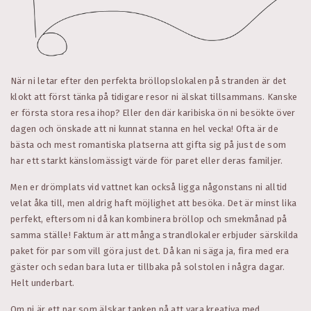
När ni letar efter den perfekta bröllopslokalen på stranden är det
klokt att först tänka på tidigare resor ni älskat tillsammans. Kanske
er första stora resa ihop? Eller den där karibiska ön ni besökte över
dagen och önskade att ni kunnat stanna en hel vecka! Ofta är de
bästa och mest romantiska platserna att gifta sig på just de som
har ett starkt känslomässigt värde för paret eller deras familjer.
Men er drömplats vid vattnet kan också ligga någonstans ni alltid
velat åka till, men aldrig haft möjlighet att besöka. Det är minst lika
perfekt, eftersom ni då kan kombinera bröllop och smekmånad på
samma ställe! Faktum är att många strandlokaler erbjuder särskilda
paket för par som vill göra just det. Då kan ni säga ja, fira med era
gäster och sedan bara luta er tillbaka på solstolen i några dagar.
Helt underbart.
Om ni är ett par som älskar tanken på att vara kreativa med