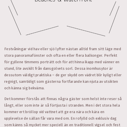
Festvåningar vid hav eller sjö lyfter nästan alltid fram sitt läge med
stora panoramafönster och ofta en eller flera balkonger. Perfekt
för gyllene timmens porträtt och för att hinna ikapp med vänner en
stund, lite avskilt från dansgolvets sorl. Dessa inomhusytor är
dessutom väldigt praktiska – de ger skydd om vädret blir kyligt eller
regnigt, samtidigt som gästerna fortfarande kan njuta av utsikten
och känna sig bekväma.
Det kommer förstås att finnas några gäster som helst inte reser så
långt, eller som inte är så förtjusta i stranden. Men i det stora hela
kommer ert bröllop vid vattnet att ge era nära och kära en
upplevelse de sällan får vara med om. En rofylld och exklusiv dag
som känns så mycket mer speciell än en traditionell vigsel och fest