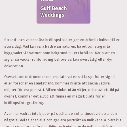
Gulf Beach
Weddings
Strand- och vattennära bröllopslokaler ger en drömlik kuliss till er
stora dag. Vad kan vara bättre än naturen, havet och eleganta
byggnader vid vattnet som bakgrund till ert bröllop! När platsen i
sig är så vacker runtomkring behövs varken överdådig eller dyr
dekoration.
Oavsett om ni drömmer om en plats vid en stilla sjö för er vigsel,
eller föredrar en sandstrand, kommer ni inte att sakna vackra
miljöer för era porträtt. Vilken vinkel ni än väljer, och oavsett tid på
dygnet, kommer det alltid att finnas en magisk plats för er
bröllopsfotografering.
Även när vädret inte bjuder på strålande sol är ljuset vid stranden
något alldeles speciellt och ger era porträtt en unik känsla. Särskilt
för er som gärna går upp tidigt och njuter av de gyllene strålarna