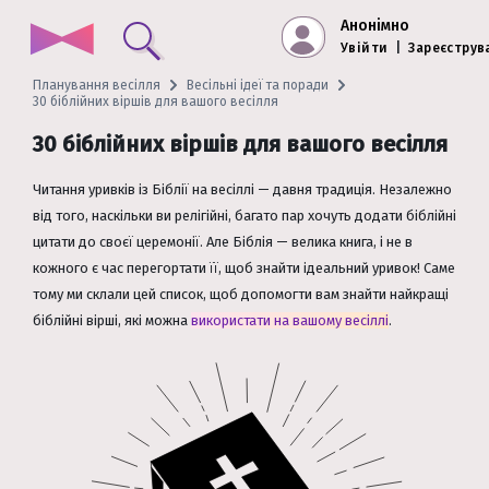
Анонімно
Увійти
|
Зареєструв
Планування весілля
Весільні ідеї та поради
30 біблійних віршів для вашого весілля
30 біблійних віршів для вашого весілля
Читання уривків із Біблії на весіллі — давня традиція. Незалежно
від того, наскільки ви релігійні, багато пар хочуть додати біблійні
цитати до своєї церемонії. Але Біблія — велика книга, і не в
кожного є час перегортати її, щоб знайти ідеальний уривок! Саме
тому ми склали цей список, щоб допомогти вам знайти найкращі
біблійні вірші, які можна
використати на вашому весіллі
.