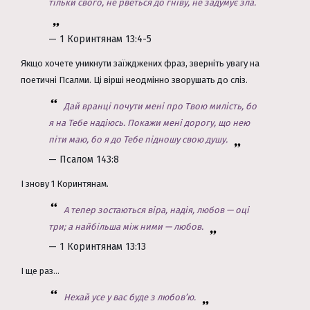
тільки свого, не рветься до гніву, не задумує зла.
— 1 Коринтянам 13:4-5
Якщо хочете уникнути заїжджених фраз, зверніть увагу на
поетичні Псалми. Ці вірші неодмінно зворушать до сліз.
Дай вранці почути мені про Твою милість, бо
я на Тебе надіюсь. Покажи мені дорогу, що нею
піти маю, бо я до Тебе підношу свою душу.
— Псалом 143:8
І знову 1 Коринтянам.
А тепер зостаються віра, надія, любов — оці
три; а найбільша між ними — любов.
— 1 Коринтянам 13:13
І ще раз...
Нехай усе у вас буде з любов’ю.