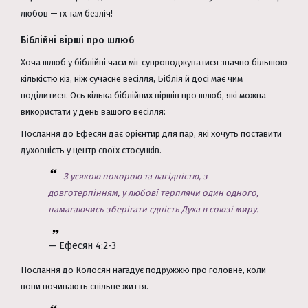
любов — їх там безліч!
Біблійні вірші про шлюб
Хоча шлюб у біблійні часи міг супроводжуватися значно більшою
кількістю кіз, ніж сучасне весілля, Біблія й досі має чим
поділитися. Ось кілька біблійних віршів про шлюб, які можна
використати у день вашого весілля:
Послання до Ефесян дає орієнтир для пар, які хочуть поставити
духовність у центр своїх стосунків.
З усякою покорою та лагідністю, з
довготерпінням, у любові терплячи один одного,
намагаючись зберігати єдність Духа в союзі миру.
— Ефесян 4:2-3
Послання до Колосян нагадує подружжю про головне, коли
вони починають спільне життя.