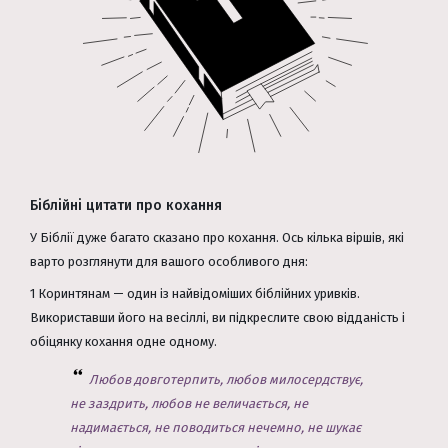
Біблійні цитати про кохання
У Біблії дуже багато сказано про кохання. Ось кілька віршів, які
варто розглянути для вашого особливого дня:
1 Коринтянам — один із найвідоміших біблійних уривків.
Використавши його на весіллі, ви підкреслите свою відданість і
обіцянку кохання одне одному.
Любов довготерпить, любов милосердствує,
не заздрить, любов не величається, не
надимається, не поводиться нечемно, не шукає