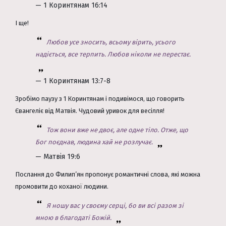
— 1 Коринтянам 16:14
І ще!
Любов усе зносить, всьому вірить, усього
надіється, все терпить. Любов ніколи не перестає.
— 1 Коринтянам 13:7-8
Зробімо паузу з 1 Коринтянам і подивімося, що говорить
Євангеліє від Матвія. Чудовий уривок для весілля!
Тож вони вже не двоє, але одне тіло. Отже, що
Бог поєднав, людина хай не розлучає.
— Матвія 19:6
Послання до Филип’ян пропонує романтичні слова, які можна
промовити до коханої людини.
Я ношу вас у своєму серці, бо ви всі разом зі
мною в благодаті Божій.