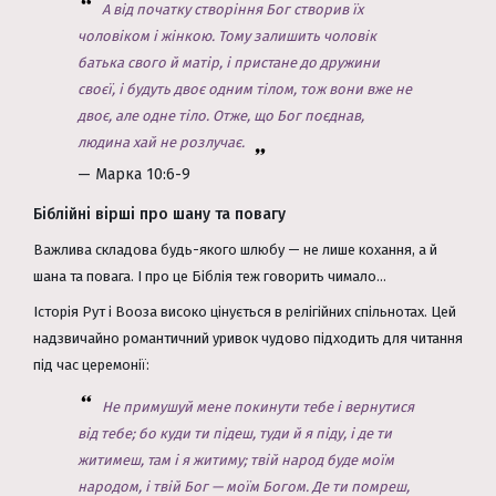
А від початку створіння Бог створив їх
чоловіком і жінкою. Тому залишить чоловік
батька свого й матір, і пристане до дружини
своєї, і будуть двоє одним тілом, тож вони вже не
двоє, але одне тіло. Отже, що Бог поєднав,
людина хай не розлучає.
— Марка 10:6-9
Біблійні вірші про шану та повагу
Важлива складова будь-якого шлюбу — не лише кохання, а й
шана та повага. І про це Біблія теж говорить чимало...
Історія Рут і Вооза високо цінується в релігійних спільнотах. Цей
надзвичайно романтичний уривок чудово підходить для читання
під час церемонії:
Не примушуй мене покинути тебе і вернутися
від тебе; бо куди ти підеш, туди й я піду, і де ти
житимеш, там і я житиму; твій народ буде моїм
народом, і твій Бог — моїм Богом. Де ти помреш,