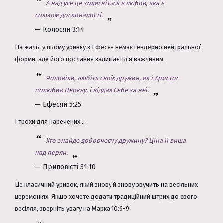
А над усе це зодягніться в любов, яка є
союзом досконалості.
— Колосян 3:14
На жаль, у цьому уривку з Ефесян немає гендерно нейтральної
форми, але його послання залишається важливим.
Чоловіки, любіть своїх дружин, як і Христос
полюбив Церкву, і віддав Себе за неї.
— Ефесян 5:25
І трохи для наречених...
Хто знайде доброчесну дружину? Ціна її вища
над перли.
— Приповісті 31:10
Це класичний уривок, який знову й знову звучить на весільних
церемоніях. Якщо хочете додати традиційний штрих до свого
весілля, зверніть увагу на Марка 10:6-9: