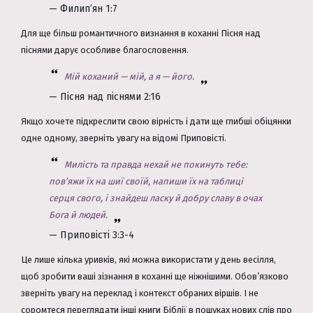
— Филип’ян 1:7
Для ще більш романтичного визнання в коханні Пісня над
піснями дарує особливе благословення.
Мій коханий — мій, а я — його.
— Пісня над піснями 2:16
Якщо хочете підкреслити свою вірність і дати ще глибші обіцянки
одне одному, зверніть увагу на відомі Приповісті.
Милість та правда нехай не покинуть тебе:
пов’яжи їх на шиї своїй, напиши їх на таблиці
серця свого, і знайдеш ласку й добру славу в очах
Бога й людей.
— Приповісті 3:3-4
Це лише кілька уривків, які можна використати у день весілля,
щоб зробити ваші зізнання в коханні ще ніжнішими. Обов’язково
зверніть увагу на переклад і контекст обраних віршів. І не
соромтеся переглядати інші книги Біблії в пошуках нових слів про