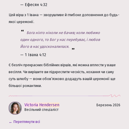
— Ефесян 4:32
Цей вірш з 1 Івана — зворушливе й глибоке доповнення до будь-
якої церемонії.
Бога ніхто ніколи не бачив; коли любимо
один одного, то Бог у нас перебуває, і любов
Його в нас удосконалилася.
— 1 Івана 4:12
Є безліч прекрасних біблійних віршів, які можна вплести у ваше
весілля. Чи вирішите ви підкреслити чесність, кохання чи саму
суть шлюбу — вони обов’язково додадуть вашій церемонії ще
більшої романтики.
Victoria Hendersen
Березень 2026
Весільний спеціаліст
← Переглянути всі