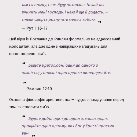
там і я помру, і там буду похована. Нехай так
вчинить мені Господь, і нехай ще й додасть, —
тільки смерть розлучить мене з тобою.
— Рут 1:16-17
Цей вірш із Послання до Римлян формально не адресований
молодятам, але дає одне з найкращих нагадувань для
новоствореної сім’ї.
Будьте братолюбні один до одного з
ніжністю; у пошані один одного випереджайте.
— Римлян 12:10
Основна філософія християнства — чудове нагадування перед
тим, як створити сім’ю.
Будьте добрі один до одного, милосердні,
прощайте один одному, як і Бог у Христі простив
вам.