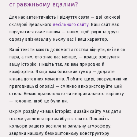
справжньому вдалим?
Для нас автентичність і відчуття свята — дві ключові
складові ідеального
весільного сайту
. Ваш сайт має
відчуватися саме вашим — таким, щоб рідні та друзі
одразу впізнавали у ньому вас і ваш характер.
Ваші тексти мають допомогти гостям відчути, які ви як
пара, а тим, хто знає вас менше, — краще зрозуміти
вашу історію. Пишіть так, як вам природно й
комфортно. Якщо вам близький гумор — додайте
кілька дотепних моментів. Любите щирі, зворушливі чи
пригодницькі оповіді — сміливо використовуйте цей
стиль. Немає правильного чи неправильного варіанту
— головне, щоб це були ви.
Окрім розділу «Наша історія», дизайн сайту має дати
гостям уявлення про майбутнє свято. Покажіть
кольори вашого весілля та загальну атмосферу.
Завдяки нашому безкоштовному конструктору