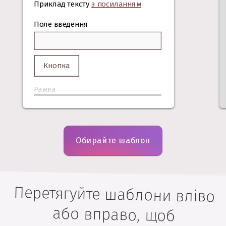
Приклад тексту
з посиланням
Поле введення
Кнопка
Рамка
Обирайте шаблон
Перетягуйте шаблони вліво
або вправо, щоб
переглянути всі варіанти,
або користуйтеся стрілками
на клавіатурі, щоб вибрати