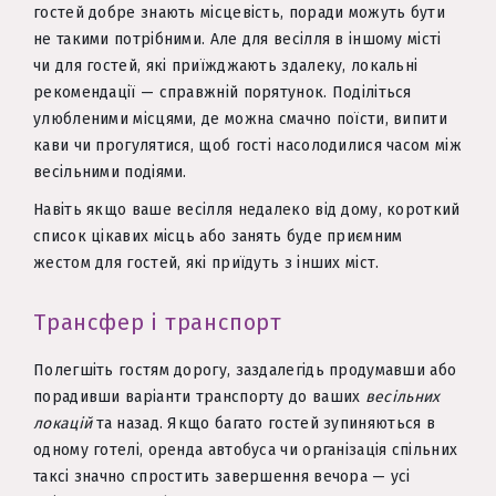
гостей добре знають місцевість, поради можуть бути
не такими потрібними. Але для весілля в іншому місті
чи для гостей, які приїжджають здалеку, локальні
рекомендації — справжній порятунок. Поділіться
улюбленими місцями, де можна смачно поїсти, випити
кави чи прогулятися, щоб гості насолодилися часом між
весільними подіями.
Навіть якщо ваше весілля недалеко від дому, короткий
список цікавих місць або занять буде приємним
жестом для гостей, які приїдуть з інших міст.
Трансфер і транспорт
Полегшіть гостям дорогу, заздалегідь продумавши або
порадивши варіанти транспорту до ваших
весільних
локацій
та назад. Якщо багато гостей зупиняються в
одному готелі, оренда автобуса чи організація спільних
таксі значно спростить завершення вечора — усі