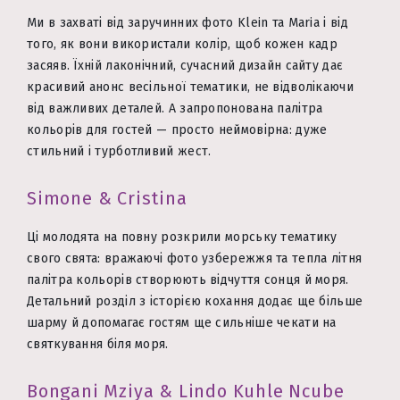
Ми в захваті від заручинних фото Klein та Maria і від
того, як вони використали колір, щоб кожен кадр
засяяв. Їхній лаконічний, сучасний дизайн сайту дає
красивий анонс весільної тематики, не відволікаючи
від важливих деталей. А запропонована палітра
кольорів для гостей — просто неймовірна: дуже
стильний і турботливий жест.
Simone & Cristina
Ці молодята на повну розкрили морську тематику
свого свята: вражаючі фото узбережжя та тепла літня
палітра кольорів створюють відчуття сонця й моря.
Детальний розділ з історією кохання додає ще більше
шарму й допомагає гостям ще сильніше чекати на
святкування біля моря.
Bongani Mziya & Lindo Kuhle Ncube