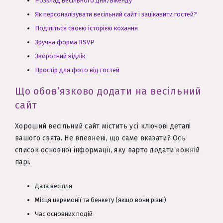
Розклад весільного дня/вікенду
Як персоналізувати весільний сайт і зацікавити гостей?
Поділіться своєю історією кохання
Зручна форма RSVP
Зворотний відлік
Простір для фото від гостей
Що обов’язково додати на весільний
сайт
Хороший весільний сайт містить усі ключові деталі
вашого свята. Не впевнені, що саме вказати? Ось
список основної інформації, яку варто додати кожній
парі.
Дата весілля
Місця церемонії та бенкету (якщо вони різні)
Час основних подій