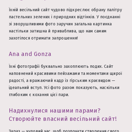
Їхній весільний сайт чудово підкреслює обрану палітру
пастельних зелених і природних відтінків. У поєднанні
зі зворушливими фото заручин загальна картинка
настільки затишна й приваблива, що нам самим
захотілося отримати запрошення!
Ana and Gonza
Їхні фотографії буквально захоплюють подих. Сайт
наповнений красивими пейзажами та моментами щирої
радості, а вражаючий кадр із гірським краєвидом —
ідеальний вступ. Усі фото разом показують, наскільки
глибоким є кохання цієї пари.
Надихнулися нашими парами?
Створюйте власний весільний сайт!
Зараз — чудовий час, щоб розпочати створення свого