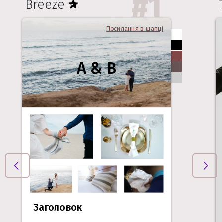
#
1
Breeze
Посилання в шапці
A & B
Заголовок