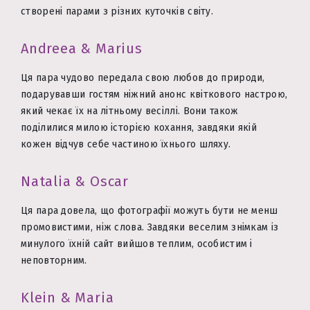
створені парами з різних куточків світу.
Andreea & Marius
Ця пара чудово передала свою любов до природи,
подарувавши гостям ніжний анонс квіткового настрою,
який чекає їх на літньому весіллі. Вони також
поділилися милою історією кохання, завдяки якій
кожен відчув себе частиною їхнього шляху.
Natalia & Oscar
Ця пара довела, що фотографії можуть бути не менш
промовистими, ніж слова. Завдяки веселим знімкам із
минулого їхній сайт вийшов теплим, особистим і
неповторним.
Klein & Maria