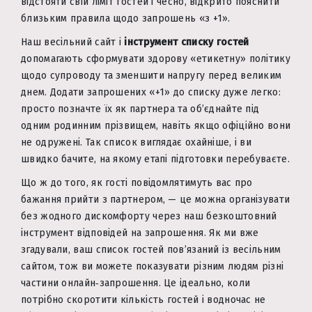
відстояти свій ліміт гостей і чесно, відкрито пояснити
близьким правила щодо запрошень «з +1».
Наш весільний сайт і
інструмент списку гостей
допомагають сформувати здорову «етикетну» політику
щодо супроводу та зменшити напругу перед великим
днем. Додати запрошених «+1» до списку дуже легко:
просто позначте їх як партнера та об’єднайте під
одним родинним прізвищем, навіть якщо офіційно вони
не одружені. Так список виглядає охайніше, і ви
швидко бачите, на якому етапі підготовки перебуваєте.
Що ж до того, як гості повідомлятимуть вас про
бажання прийти з партнером, — це можна організувати
без жодного дискомфорту через наш безкоштовний
інструмент відповідей на запрошення. Як ми вже
згадували, ваш список гостей пов’язаний із весільним
сайтом, тож ви можете показувати різним людям різні
частини онлайн‑запрошення. Це ідеально, коли
потрібно скоротити кількість гостей і водночас не