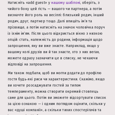
Натисніть «add guest» у
нашому шаблоні
, оберіть, з
чийого боку цей гість — вашого чи партнера, а потім
визначте його роль на весіллі: близький родич, інший
родич, друг, партнер тощо. Далі впишіть ім’я та
прізвище, а потім натисніть на значок чоловічка поруч
із їхнім ім’ям. Після цього відкриється вікно з низкою
опцій: стать, належність до родини, інформація щодо
запрошення, яку ви вже знаєте. Наприклад, якщо у
вашому колі друзів ви й так знаєте, хто з них веган,
можете одразу зазначити це в списку, не чекаючи
відповіді на запрошення.
Ми також подбали, щоб ви могли додати до профілю
гостя будь‑які риси чи характеристики. Скажімо, якщо
ви хочете розсаджувати гостей за типом
темпераменту, можна створити окремий стовпець
саме для цього. Потім ви зможете відсортувати список
за цією ознакою — і одним поглядом оцінити, скільки у
вас «душі компанії», а скільки тихих спостерігачів та