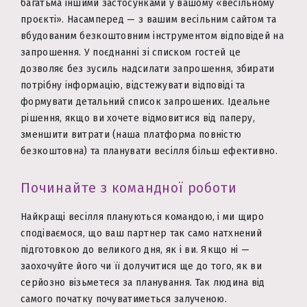
багатьма іншими застосунками у вашому «весільному
проєкті». Насамперед — з вашим весільним сайтом та
вбудованим безкоштовним інструментом відповідей на
запрошення. У поєднанні зі списком гостей це
дозволяє без зусиль надсилати запрошення, збирати
потрібну інформацію, відстежувати відповіді та
формувати детальний список запрошених. Ідеальне
рішення, якщо ви хочете відмовитися від паперу,
зменшити витрати (наша платформа повністю
безкоштовна) та планувати весілля більш ефективно.
Починайте з командної роботи
Найкращі весілля плануються командою, і ми щиро
сподіваємося, що ваш партнер так само натхнений
підготовкою до великого дня, як і ви. Якщо ні —
заохочуйте його чи її долучитися ще до того, як ви
серйозно візьметеся за планування. Так людина від
самого початку почуватиметься залученою.