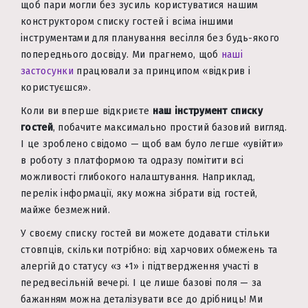
щоб пари могли без зусиль користуватися нашим
конструктором списку гостей і всіма іншими
інструментами для планування весілля без будь-якого
попереднього досвіду. Ми прагнемо, щоб
наші
застосунки
працювали за принципом «відкрив і
користуєшся».
Коли ви вперше відкриєте
наш інструмент списку
гостей
, побачите максимально простий базовий вигляд.
І це зроблено свідомо — щоб вам було легше «увійти»
в роботу з платформою та одразу помітити всі
можливості глибокого налаштування. Наприклад,
перелік інформації, яку можна зібрати від гостей,
майже безмежний.
У своєму списку гостей ви можете додавати стільки
стовпців, скільки потрібно: від харчових обмежень та
алергій до статусу «з +1» і підтвердження участі в
передвесільній вечері. І це лише базові поля — за
бажанням можна деталізувати все до дрібниць! Ми