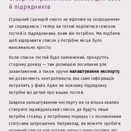
й підрядників
Страшний сценарій «ніхто не відповів на запрошення»
не справдився, і тепер ви готові поділитися списком
гостей із підрядниками, яким він потрібен. Ми подбали,
щоб відправити список у потрібне місце було
максимально просто.
Коли список гостей буде заповнений, прокрутіть
сторінку донизу — там розміщені посилання для
завантаження, а також зручні
налаштування експорту
,
які дозволяють контролювати, яка саме інформація
потрапить у файл. Адже не кожному підряднику
потрібні всі деталі про ваших гостей.
Завдяки налаштуванням експорту ви за кілька хвилин
створите індивідуальний список, де будуть лише
потрібні стовпці, у потрібному порядку і з позначеними
статусами запрошення. Наприклад, ви можете зробити
окремий список для готелю лише з тими гостями, які