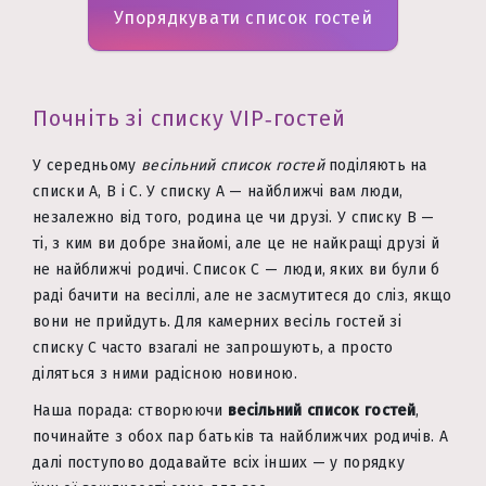
Упорядкувати список гостей
Почніть зі списку VIP‑гостей
У середньому
весільний список гостей
поділяють на
списки A, B і C. У списку A — найближчі вам люди,
незалежно від того, родина це чи друзі. У списку B —
ті, з ким ви добре знайомі, але це не найкращі друзі й
не найближчі родичі. Список C — люди, яких ви були б
раді бачити на весіллі, але не засмутитеся до сліз, якщо
вони не прийдуть. Для камерних весіль гостей зі
списку C часто взагалі не запрошують, а просто
діляться з ними радісною новиною.
Наша порада: створюючи
весільний список гостей
,
починайте з обох пар батьків та найближчих родичів. А
далі поступово додавайте всіх інших — у порядку