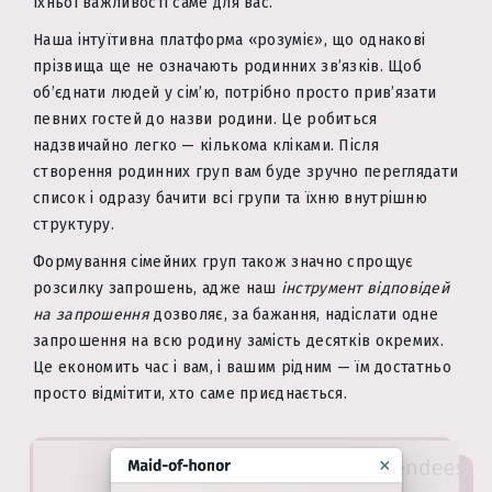
їхньої важливості саме для вас.
Наша інтуїтивна платформа «розуміє», що однакові
прізвища ще не означають родинних зв’язків. Щоб
об’єднати людей у сім’ю, потрібно просто прив’язати
певних гостей до назви родини. Це робиться
надзвичайно легко — кількома кліками. Після
створення родинних груп вам буде зручно переглядати
список і одразу бачити всі групи та їхню внутрішню
структуру.
Формування сімейних груп також значно спрощує
розсилку запрошень, адже наш
інструмент відповідей
на запрошення
дозволяє, за бажання, надіслати одне
запрошення на всю родину замість десятків окремих.
Це економить час і вам, і вашим рідним — їм достатньо
просто відмітити, хто саме приєднається.