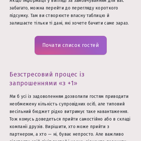
Якщо інформації у вигляді за замовчуванням для вас
забагато, можна перейти до перегляду короткого
підсумку. Там ви створюєте власну таблицю й
залишаєте тільки ті дані, які хочете бачити саме зараз.
Почати список гостей
Безстресовий процес із
запрошеннями «з +1»
Ми б усі із задоволенням дозволили гостям приводити
необмежену кількість супровідних осіб, але типовий
весільний бюджет рідко витримує таке навантаження.
Тож комусь доведеться прийти самостійно або в складі
компанії друзів. Вирішити, хто може прийти з
партнером, а хто — ні, буває непросто. Але важливо