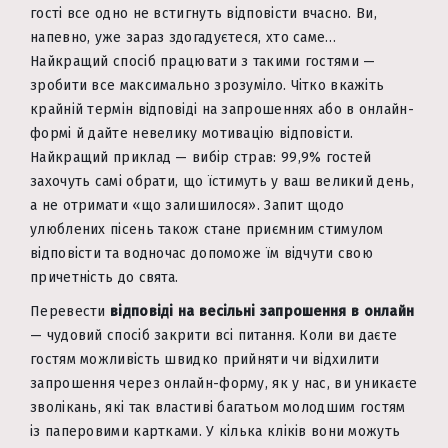
гості все одно не встигнуть відповісти вчасно. Ви,
напевно, уже зараз здогадуєтеся, хто саме…
Найкращий спосіб працювати з такими гостями —
зробити все максимально зрозуміло. Чітко вкажіть
крайній термін відповіді на запрошеннях або в онлайн-
формі й дайте невелику мотивацію відповісти.
Найкращий приклад — вибір страв: 99,9% гостей
захочуть самі обрати, що їстимуть у ваш великий день,
а не отримати «що залишилося». Запит щодо
улюблених пісень також стане приємним стимулом
відповісти та водночас допоможе їм відчути свою
причетність до свята.
Перевести
відповіді на весільні запрошення в онлайн
— чудовий спосіб закрити всі питання. Коли ви даєте
гостям можливість швидко прийняти чи відхилити
запрошення через онлайн-форму, як у нас, ви уникаєте
зволікань, які так властиві багатьом молодшим гостям
із паперовими картками. У кілька кліків вони можуть