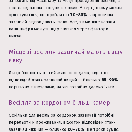
залежить від масштабу та місця проведення весілля, а
також від ваших стосунків з ними. У середньому можна
орієнтуватися, що приблизно
70–85%
запрошених
зазвичай відповідають «так». Але, як ми вже казали,
ваші цифри можуть відрізнятися через фактори
нижче.
Місцеві весілля зазвичай мають вищу
явку
Якщо більшість гостей живе неподалік, відсоток
відповідей «так» зазвичай вищий — близько
85–90%
,
порівняно з весіллями, на які потрібно далеко їхати.
Весілля за кордоном більш камерні
Оскільки для весіль за кордоном зазвичай потрібні
перельоти й проживання, відсоток відповідей «так»
зазвичай нижчий — близько
60–70%
. Це трохи сумно,