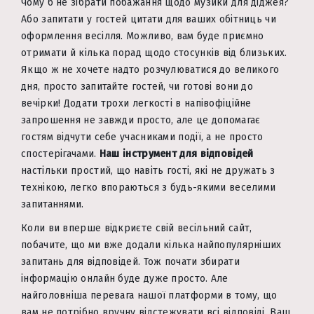
Чому б не зібрати побажання щодо музики для діджея?
Або запитати у гостей цитати для ваших обітниць чи
оформлення весілля. Можливо, вам буде приємно
отримати й кілька порад щодо стосунків від близьких.
Якщо ж не хочете надто розчулюватися до великого
дня, просто запитайте гостей, чи готові вони до
вечірки! Додати трохи легкості в напівофіційне
запрошення не завжди просто, але це допомагає
гостям відчути себе учасниками події, а не просто
спостерігачами.
Наш інструмент для відповідей
настільки простий, що навіть гості, які не дружать з
технікою, легко впораються з будь-якими веселими
запитаннями.
Коли ви вперше відкриєте свій весільний сайт,
побачите, що ми вже додали кілька найпопулярніших
запитань для відповідей. Тож почати збирати
інформацію онлайн буде дуже просто. Але
найголовніша перевага нашої платформи в тому, що
вам не потрібно вручну відстежувати всі відповіді. Ваш