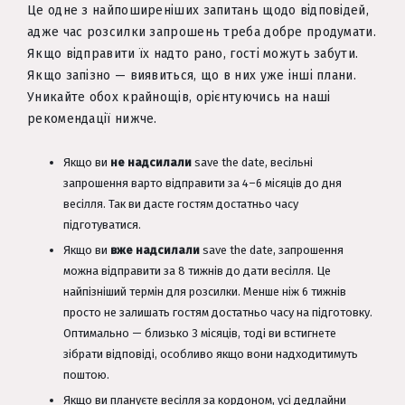
Це одне з найпоширеніших запитань щодо відповідей,
адже час розсилки запрошень треба добре продумати.
Якщо відправити їх надто рано, гості можуть забути.
Якщо запізно — виявиться, що в них уже інші плани.
Уникайте обох крайнощів, орієнтуючись на наші
рекомендації нижче.
Якщо ви
не надсилали
save the date, весільні
запрошення варто відправити за 4–6 місяців до дня
весілля. Так ви дасте гостям достатньо часу
підготуватися.
Якщо ви
вже надсилали
save the date, запрошення
можна відправити за 8 тижнів до дати весілля. Це
найпізніший термін для розсилки. Менше ніж 6 тижнів
просто не залишать гостям достатньо часу на підготовку.
Оптимально — близько 3 місяців, тоді ви встигнете
зібрати відповіді, особливо якщо вони надходитимуть
поштою.
Якщо ви плануєте весілля за кордоном, усі дедлайни