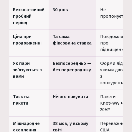
Безкоштовний
30 днів
Не
пробний
пропонується*
період
Ціна при
Та сама
Повідомляють
продовженні
фіксована ставка
про
підвищення*
Як пари
Безпосередньо —
Форми лідів,
зв’язуються з
без перепродажу
якими ділятьс
вами
з
конкурентами
Тиск на
Нічого пакувати
Пакети
пакети
Knot+WW +10–
20%*
Міжнародне
38 мов, у всьому
Переважно
охоплення
світі
США