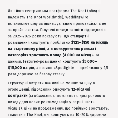
Як і його сестринська платформа The Knot (обидві
належать The Knot Worldwide), WeddingWire
встановлює ціну за індивідуальною пропозицією, а не
за прайс-листом. Галузеві огляди та звіти підрядників
за 2025–2026 роки показують, що стандартні
розміщення коштують приблизно
$125–$150 на місяць
на стартовому рівні, а в конкурентних ринках і
категоріях зростають понад $1,000 на місяць
. За
даними, featured-розміщення коштують
$5,000–
$15,000 на рік
, а позиції «Spotlight» — приблизно у 2,5
раза дорожче за базову ставку.
Структурні витрати важливі не менше за ціну в
оголошенні: підрядники описують
12-місячні
контракти
(із обмеженою можливістю дострокового
виходу для нових рекламодавців у перші шість
місяців), ціни на продовження, що повільно зростають,
і пакети з The Knot, які коштують на 10–20% дорожче