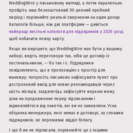
WeddingWire у письмовому вигляді, а потім паралельно
пройдіть наш безкоштовний 30-денний пробний
період і порівняйте реальні звернення на один долар.
Каталогів більше, ніж дві платформи — дивіться
найкращі весільні каталоги для підрядників у 2026 році
,
щоб побачити повну карту.
Якщо ви вирішите, що WeddingWire має бути у вашому
наборі, ведіть переговори так, ніби це договір із
постачальником, — бо так і є. Підрядники
повідомляють, що в пропозиціях є простір для
маневру: попросіть письмово зафіксувати пункт про
достроковий вихід для нових рекламодавців через
шість місяців, заздалегідь зафіксуйте верхню межу
ціни на продовження перед підписанням і
відмовляйтеся від пакетів, які ви не замовляли. Усна
обіцянка менеджера, якої немає в договорі, за словами
підрядників, не переживає відділ білінгу.
І що б ви не підписали, порівнюйте це з іншими