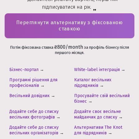
підписуватися на рік.
Переглянути альтернативу з фіксованою
ставкою
₴800/month
Потім фіксована ставка
за профіль бізнесу після
першого місяця.
Бізнес-портал
→
White-label інтеграція
→
Програмні рішення для
Каталог весільних
професіоналів
→
підрядників
→
Весільний довідник
→
Просувайте свій весільний
бізнес
→
Додайте себе до списку
Додайте своє весільне
весільних фотографів
→
майданчик до списку
→
Додайте себе до списку
Альтернативи The Knot
весільних організаторів
→
для підрядників
→