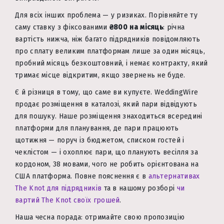
Для всіх інших проблема — у ризиках. Порівняйте ту
саму ставку з фіксованими
₴800 на місяць
: річна
вартість нижча, ніж багато підрядників повідомляють
про сплату великим платформам лише за один місяць,
пробний місяць безкоштовний, і немає контракту, який
тримає місце відкритим, якщо звернень не буде.
Є й різниця в тому, що саме ви купуєте. WeddingWire
продає розміщення в каталозі, який пари відвідують
для пошуку. Наше розміщення знаходиться всередині
платформи для планування, де пари працюють
щотижня — поруч із бюджетом, списком гостей і
чеклістом — і охоплює пари, що планують весілля за
кордоном, 38 мовами, чого не робить орієнтована на
США платформа. Повне пояснення є в
альтернативах
The Knot для підрядників
та в нашому розборі
чи
вартий The Knot своїх грошей
.
Наша чесна порада: отримайте свою пропозицію