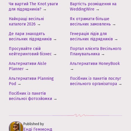
Чи вартий The Knot уваги
Вартість розміщення на
для підрядників?
→
WeddingWire
→
Найкращі весільні
Як отримати більше
каталоги 2026
→
весільних замовлень
→
Де пари знаходять
Генерація лідів для
весільних підрядників
→
весільних підрядників
→
Просувайте свій
Портал клієнта Весільного
кейтеринговий бізнес
→
Планувальника
→
Альтернативи Aisle
Альтернативи HoneyBook
Planner
→
→
Альтернативи Planning
Посібник із пакетів послуг
Pod
→
весільного організатора
→
Посібник із пакетів
весільної фотозйомки
→
Published by
Енді Геммонд