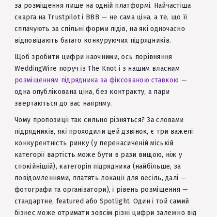
за розміщення лише на одній платформі. Найчастіша
скарга на Trustpilot і BBB — не сама ціна, а те, що її
сплачують за спільні форми лідів, на які одночасно
відповідають багато конкуруючих підрядників.
Щоб зробити цифри наочними, ось порівняння
WeddingWire поруч із The Knot і з нашим власним
розміщенням підрядника за фіксованою ставкою
—
одна опублікована ціна, без контракту, а пари
звертаються до вас напряму.
Чому пропозиції так сильно різняться? За словами
підрядників, які проходили цей дзвінок, є три важелі:
конкурентність ринку (у перенасиченій міській
категорії вартість може бути в рази вищою, ніж у
спокійнішій), категорія підрядника (найбільше, за
повідомленнями, платять локації для весіль, далі —
фотографи та організатори), і рівень розміщення —
стандартне, featured або Spotlight. Один і той самий
бізнес може отримати зовсім різні цифри залежно від