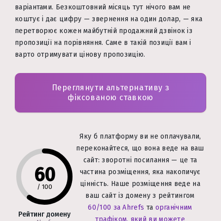
варіантами. Безкоштовний місяць тут нічого вам не
коштує і дає цифру — звернення на один долар, — яка
перетворює кожен майбутній продажний дзвінок із
пропозиції на порівняння. Саме в такій позиції вам і
варто отримувати цінову пропозицію.
Переглянути альтернативу з
фіксованою ставкою
Яку б платформу ви не оплачували,
переконайтеся, що вона веде на ваш
сайт: зворотні посилання — це та
60
частина розміщення, яка накопичує
цінність. Наше розміщення веде на
/
100
ваш сайт із домену з рейтингом
60/100 за Ahrefs
та
органічним
Рейтинг домену
трафіком, який ви можете