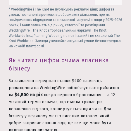
* WeddingWire і The Knot не публікують рекламні ціни; цифри та
умови, позначені зірочкою, відображають діапазони, про які
повідомляють підрядники та незалежні галузеві огляди у 2025–2026
роках, і вони залежать від ринку, категорії та розміщення.
WeddingWire і The Knot є торговельними марками The Knot
Worldwide Inc.; Planning.Wedding не пов’язаний і не схвалений The
Knot Worldwide. Завжди уточнюйте актуальні умови безпосередньо
на кожній платформі.
Як читати цифри очима власника
бізнесу
За заявленої середньої ставки $400 на місяць
розміщення на WeddingWire зобов’язує вас приблизно
на
$4,800 на рік
ще до першого бронювання — а 12-
місячний термін означає, що ставка триває рік,
незалежно від того, конвертуються ліди чи ні. Для
бізнесу у великому місті з високим потоком, який
добре закриває спільні ліди, це все ще може бути
виправданою витратою.