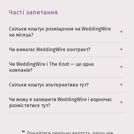
Часті запитання
Скільки коштує розміщення на WeddingWire
на місяць?
Чи вимагає WeddingWire контракт?
Чи WeddingWire і The Knot — це одна
компанія?
Скільки коштує альтернатива тут?
Чи можу я залишити WeddingWire і водночас
розміститися тут?
Дізнайтеся реальну вартість, перш ніж