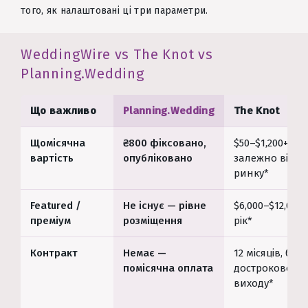
того, як налаштовані ці три параметри.
WeddingWire vs The Knot vs
Planning.Wedding
Що важливо
Planning.Wedding
The Knot
Щомісячна
₴800 фіксовано,
$50–$1,200+
вартість
опубліковано
залежно від
ринку*
Featured /
Не існує — рівне
$6,000–$12,000 
преміум
розміщення
рік*
Контракт
Немає —
12 місяців, без
помісячна оплата
дострокового
виходу*