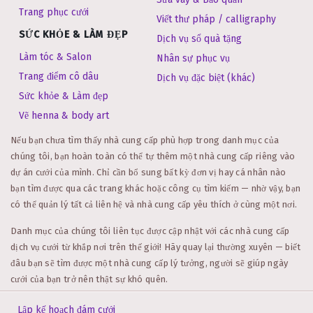
Trang phục cưới
Viết thư pháp / calligraphy
SỨC KHỎE & LÀM ĐẸP
Dịch vụ sổ quà tặng
Làm tóc & Salon
Nhân sự phục vụ
Trang điểm cô dâu
Dịch vụ đặc biệt (khác)
Sức khỏe & Làm đẹp
Vẽ henna & body art
Nếu bạn chưa tìm thấy nhà cung cấp phù hợp trong danh mục của
chúng tôi, bạn hoàn toàn có thể tự thêm một nhà cung cấp riêng vào
dự án cưới của mình. Chỉ cần bổ sung bất kỳ đơn vị hay cá nhân nào
bạn tìm được qua các trang khác hoặc công cụ tìm kiếm — nhờ vậy, bạn
có thể quản lý tất cả liên hệ và nhà cung cấp yêu thích ở cùng một nơi.
Danh mục của chúng tôi liên tục được cập nhật với các nhà cung cấp
dịch vụ cưới từ khắp nơi trên thế giới! Hãy quay lại thường xuyên — biết
đâu bạn sẽ tìm được một nhà cung cấp lý tưởng, người sẽ giúp ngày
cưới của bạn trở nên thật sự khó quên.
Lập kế hoạch đám cưới