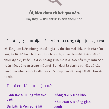
Ôi, hiện chưa có kết quả nào.
Hãy thay đổi tiêu chí tìm kiếm và thử lại nhé.
Tất cả hạng mục địa điểm và nhà cung cấp dịch vụ cưới
Dễ dàng tìm kiếm những chuyên gia uy tín cho mọi khía cạnh của đám
cưới, từ lên kế hoạch, trang trí, chụp ảnh, quay phim đến tiệc cưới và
nhiều dịch vụ khác — tất cả những gì bạn cần để tạo nên một đám cưới
hoàn hảo, gói gọn trong một nơi.
Bên dưới là danh sách đầy đủ các
hạng mục nhà cung cấp dịch vụ cưới, giúp bạn dễ dàng bắt đầu lên kế
hoạch.
Địa điểm tổ chức tiệc cưới
Sảnh tiệc & Trung tâm tiệc
Nông trại & Nhà kho
cưới
Khu vườn & Không gian
Bãi biển & Ven sông hồ
xanh