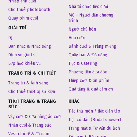
Nhiếp ảnh cưới
Nhà tổ chức tiệc cưới
Cho thuê photobooth
MC – Người dẫn chương
Quay phim cưới
trình
GIẢI TRÍ
Người chủ hôn
DJ
Hoa cưới
Ban nhạc & Nhạc sống
Bánh cưới & Tráng miệng
Dịch vụ giải trí
Quầy bar & Đồ uống
Lớp học khiêu vũ
Tiệc & Catering
Phương tiện đưa đón
TRANG TRÍ & CHI TIẾT
Thiệp cưới & ấn phẩm
Trang trí & Ánh sáng
Quà tặng & quà cảm ơn
Cho thuê thiết bị sự kiện
THỜI TRANG & TRANG
KHÁC
SỨC
Tiệc thử món / tiệc diễn tập
Váy cưới & Cửa hàng áo cưới
Tiệc cô dâu (Bridal shower)
Nhẫn cưới & Trang sức
Trăng mật & Tư vấn du lịch
Vest chú rể & đồ nam
Sửa váy & Bảo quản