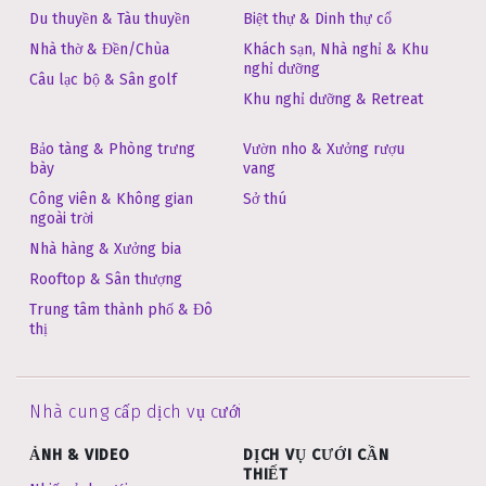
Du thuyền & Tàu thuyền
Biệt thự & Dinh thự cổ
Nhà thờ & Đền/Chùa
Khách sạn, Nhà nghỉ & Khu
nghỉ dưỡng
Câu lạc bộ & Sân golf
Khu nghỉ dưỡng & Retreat
Bảo tàng & Phòng trưng
Vườn nho & Xưởng rượu
bày
vang
Công viên & Không gian
Sở thú
ngoài trời
Nhà hàng & Xưởng bia
Rooftop & Sân thượng
Trung tâm thành phố & Đô
thị
Nhà cung cấp dịch vụ cưới
ẢNH & VIDEO
DỊCH VỤ CƯỚI CẦN
THIẾT