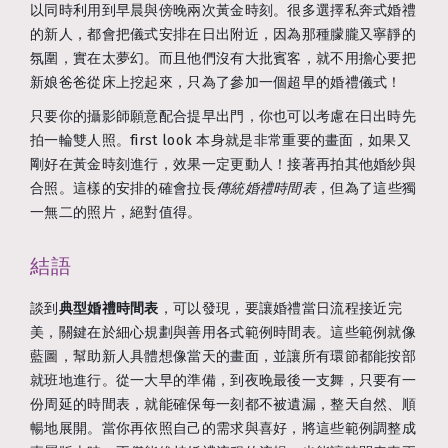
以同時利用到早晨與傍晚兩次黃金時刻。很多選擇私奔式婚禮
的新人，都會把儀式安排在日出附近，因為那種朦朧又寧靜的
氛圍，實在太夢幻。而且他們沒有大批賓客，就不用擔心要把
新娘爸爸從床上挖起來，只為了參加一個超早的婚禮儀式！
只要你的攝影師願意配合提早出門，你也可以考慮在日出時先
拍一輪雙人照。first look 本身就是非常重要的畫面，如果又
剛好在黃金時刻進行，效果一定更動人！接著再拍其他婚紗與
合照。這樣的安排的確會拉長
傳統婚禮時間表
，但為了這些獨
一無二的照片，絕對值得。
結語
談到
典型婚禮時間表
，可以發現，要讓婚禮當日流程接近完
美，關鍵在於細心規劃與善用各式範例時間表。這些範例就像
藍圖，幫助新人具體想像當天的畫面，並讓所有環節都能按部
就班地進行。從一大早的準備，到夜晚最後一支舞，只要有一
份周延的時間表，就能確保每一刻都不被遺漏，整天自然、順
暢地展開。當你再依照自己的需求與喜好，將這些範例調整成