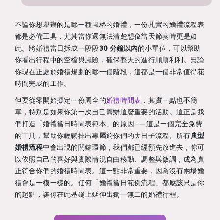
不論你想舉辦的是哪一種風格的婚禮，一份扎實的婚禮流程表
都是必備工具，尤其當你還無法清楚想像當天節奏時更是如
此。將婚禮當日拆成一段段
30 分鐘以內
的小單位，可以幫助
你看出行程中的空檔與風險，確保整天的進行順順利利。無論
你現在正處於婚禮規劃的哪一個階段，這都是一個非常值得花
時間完成的工作。
但要從零開始擬定一份周全的
婚禮時間表
，其實一點也不簡
單，特別是如果你第一次自己籌辦這麼重要的活動。這正是我
們打造「婚禮當日時間表範本」的原因——這是一個完全免費
的工具，幫助你輕鬆排出專屬於你們的大日子流程。所有
典型
婚禮流程
中會出現的關鍵環節，我們都已經預先放進去，你可
以依照自己的喜好與實際情況自由移動、調整與微調，成為真
正符合你們的婚禮時間表。這一點非常重要，因為沒有兩場婚
禮會是一模一樣的。任何「婚禮當日範例流程」都應該只是你
的起點，讓你在此基礎上延伸出獨一無二的婚禮行程。