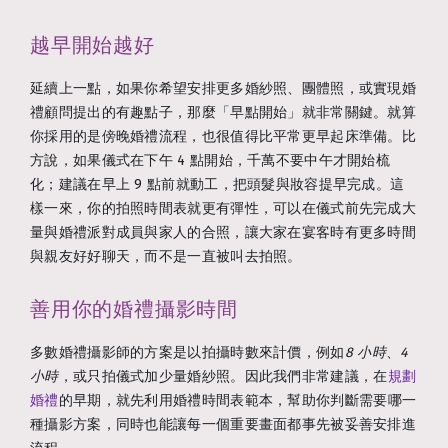
越早開始越好
延續上一點，如果你希望安排更多婚紗照、團體照，或實現婚
禮顧問提出的有趣點子，那麼「早點開始」就非常關鍵。就算
你採用的是傍晚婚禮流程，也很值得比平常更早起床準備。比
方說，如果儀式在下午 4 點開始，千萬不要中午才開始梳
化；建議在早上 9 點前就動工，把頭髮與妝容提早完成。這
樣一來，你的拍照時間表就更有彈性，可以在儀式前先完成大
量與婚禮派對成員與家人的合照，讓大家在宴客時有更多時間
與親友好好聊天，而不是一直被叫去拍照。
善用你的婚禮攝影時間
多數婚禮攝影師的方案是以拍攝時數來計價，例如
8 小時
、
4
小時
，或只拍儀式加少量婚紗照。因此我們非常建議，在
規劃
婚禮
的早期，就先利用婚禮時間表範本，幫助你判斷需要哪一
種攝影方案，同時也能讓每一個重要畫面都事先被妥善安排進