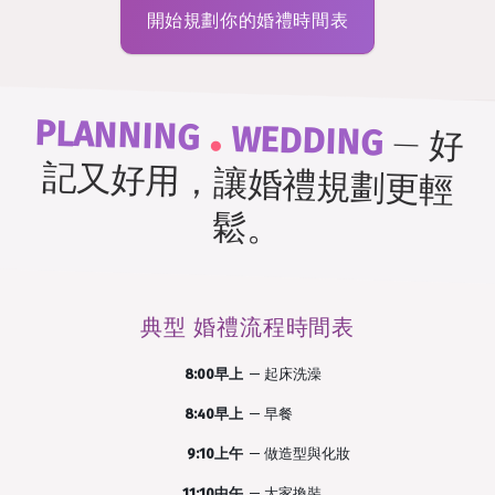
開始規劃你的婚禮時間表
.
PLANNING
WEDDING
—
好
記又好用，讓婚禮規劃更輕
鬆。
典型
婚禮流程時間表
8:00早上
—
起床洗澡
8:40早上
—
早餐
9:10上午
—
做造型與化妝
11:10中午
—
大家換裝