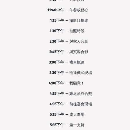
11:40中午
—
午餐或點心
1:15下午
—
攝影師抵達
1:30下午
—
拍照時段
2:30下午
—
與家人合影
2:45下午
—
與賓客合影
3:00下午
—
禮車抵達
3:30下午
—
抵達儀式現場
4:00下午
—
我願意！
4:15下午
—
雞尾酒與合照
4:35下午
—
前往宴會現場
5:15下午
—
盛大進場
5:35下午
—
第一支舞