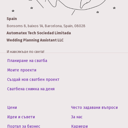
Spain
Bonsoms 8, baixos 1A, Barcelona, Spain, 08028
Automatex Tech Sociedad Limitada
Wedding Planning Assistant LLC
И навсякъде по света!
Планиране на сватба
Допълнителни офиси и локации
Моите проекти
Създай нов сватбен проект
Услугата Асистент за планиране на сватба работи в цял свят.
Сватбена снимка на деня
United States
Цени
Често задавани въпроси
78 SW 7th St, Miami, FL 33130, United States
Идеи и съвети
За нас
708 Main St, Houston, TX 77002, United States
Портал за бизнес
Кариери