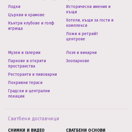
Лодки
Исторически имения и
къщи
Църкви и храмове
Хотели, къщи за гости и
Кънтри клубове и голф
комплекси
игрища
Ложи и ретрийт
центрове
Музеи и галерии
Лозя и винарни
Паркове и открити
Зоопаркове
пространства
Ресторанти и пивоварни
Покривни тераси
Градски и централни
локации
Сватбени доставчици
СНИМКИ И ВИДЕО
СВАТБЕНИ ОСНОВИ