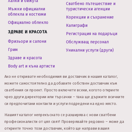
Халки и бижута
Сватбено пътешествие и
Мъжки официални
туристически агенции
облекла и костюми
Корекции и съхранение
Официално облекло
Калиграфи
ЗДРАВЕ И КРАСОТА
Регистрация на подаръци
Фризьори и салони
Обслужващ персонал
Грим
Уникални услуги (други)
Здраве и красота
Body art и къна артисти
Ако не откривате необходимия ви доставчик в нашия каталог,
можете самостоятелно да добавите собствен доставчик към
сватбения си проект. Просто включете всеки, когото откриете
чрез други директории или търсачки – така ще държите всичките
си предпочитани контакти и услуги подредени на едно място.
Нашият каталог непрекъснато се разширява с нови сватбени
професионалисти от цял свят! Проверявайте редовно – може да
откриете точно този доставчик, който ще направи вашия