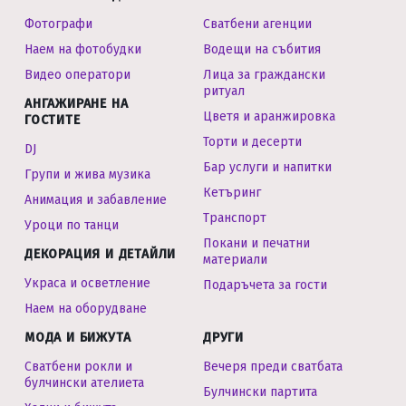
Фотографи
Сватбени агенции
Наем на фотобудки
Водещи на събития
Видео оператори
Лица за граждански
ритуал
АНГАЖИРАНЕ НА
Цветя и аранжировка
ГОСТИТЕ
Торти и десерти
DJ
Бар услуги и напитки
Групи и жива музика
Кетъринг
Анимация и забавление
Транспорт
Уроци по танци
Покани и печатни
ДЕКОРАЦИЯ И ДЕТАЙЛИ
материали
Украса и осветление
Подаръчета за гости
Наем на оборудване
МОДА И БИЖУТА
ДРУГИ
Сватбени рокли и
Вечеря преди сватбата
булчински ателиета
Булчински партита