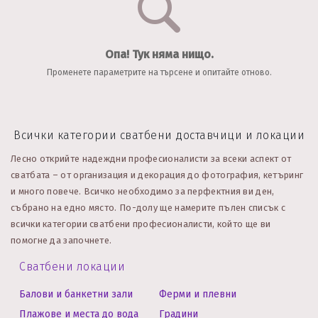
Опа! Тук няма нищо.
Променете параметрите на търсене и опитайте отново.
Всички категории сватбени доставчици и локации
Лесно открийте надеждни професионалисти за всеки аспект от
сватбата – от организация и декорация до фотография, кетъринг
и много повече. Всичко необходимо за перфектния ви ден,
събрано на едно място.
По-долу ще намерите пълен списък с
всички категории сватбени професионалисти, който ще ви
помогне да започнете.
Сватбени локации
Балови и банкетни зали
Ферми и плевни
Плажове и места до вода
Градини