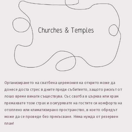
Организирането на сватбена церемония на открито може да
донесе доста стрес в дните преди събитието, защото рискът от
лошо време винаги съществува. Със сватба в църква или храм
премахвате този страх и осигурявате на гостите си комфорта на
отоплено или климатизирано пространство, в което обредът
може да се проведе без прекъсване. Няма нужда от резервен
план!