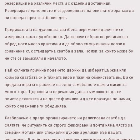
резервации на различни места и с отделни доставчици.
Резервирате едно място и се доверявате на опитните хора там да
ви поведат през сватбения ден.
Предимствата на духовната сватбена церемония далеч не се
изчерпват само с удобството. Да сключите брак по религиозен
обред носи много практични и дълбоко емоционални ползи в
сравнение със стандартна сватба в зала. Ползи, за които може би
не сте се замисляли в началото.
Най-силната причина повечето двойки да изберат църква или
храм за сватбата си е тяхната вяра и тази на семействата им. Да се
предава вярата в рамките на едно семейство е важна мисия за
много хора. Църковната церемония дава възможност да се
почете религията и на двете фамилии и да се празнува по начин,
който с уважение ги обединява.
Разбираемо е преди организирането на религиозна сватба да
смятате, че ритуалите са строго фиксирани и почти няма място за
семейни мотиви или специални духовни реликви във вашата
церемония. В действителност свещенослужителите обикновено са