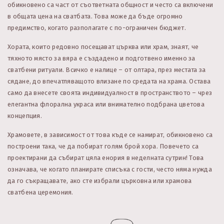
обикновено са част от съответната общност и често са включени
в общата цена на сватбата. Това може да бъде огромно
предимство, когато разполагате с по-ограничен бюджет.
Хората, които редовно посещават църква или храм, знаят, че
тяхното място за вяра е създадено и подготвено именно за
сватбени ритуали. Всичко е налице – от олтара, през местата за
сядане, до впечатляващото влизане по средата на храма. Остава
само да внесете своята индивидуалност в пространството – чрез
елегантна флорална украса или внимателно подбрана цветова
концепция.
Храмовете, в зависимост от това къде се намират, обикновено са
построени така, че да побират голям брой хора. Повечето са
проектирани да събират цяла енория в неделната сутрин! Това
означава, че когато планирате списъка с гости, често няма нужда
да го съкращавате, ако сте избрали църковна или храмова
сватбена церемония.