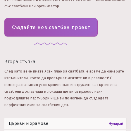
със сватбения си организатор.
Създайте нов сватбен проект
Втора стъпка
След като вече имате ясен план за сватбата, е време да намерите
изпълнители, които да превърнат мечтите ви в реалност! С
помощта на нашия усъвършенстван инструмент за търсене на
сватбени доставчици и локации ще ви свържем с най-
подходящите партньори и ще ви помогнем да създадете
перфектния екип за сватбения ден.
Нулирай