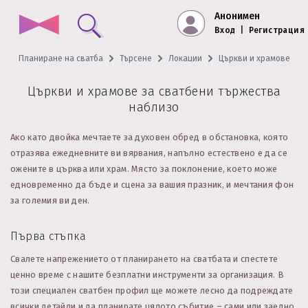
Анонимен
Вход
|
Регистрация
Планиране на сватба
Търсене
Локации
Църкви и храмове
Църкви и храмове за сватбени тържества
наблизо
Ако като двойка мечтаете за духовен обред в обстановка, която
отразява ежедневните ви вярвания, напълно естествено е да се
ожените в църква или храм. Място за поклонение, което може
едновременно да бъде и сцена за вашия празник, и мечтания фон
за големия ви ден.
Първа стъпка
Свалете напрежението от планирането на сватбата и спестете
ценно време с нашите безплатни инструменти за организация. В
този специален сватбен профил ще можете лесно да подреждате
всички детайли и да планирате цялото събитие – сами или заедно