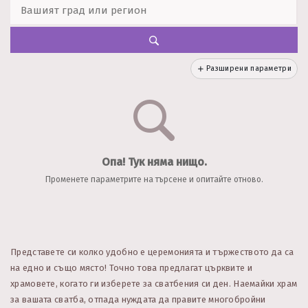
Разширени параметри
Опа! Тук няма нищо.
Променете параметрите на търсене и опитайте отново.
Представете си колко удобно е церемонията и тържеството да са
на едно и също място! Точно това предлагат църквите и
храмовете, когато ги изберете за сватбения си ден. Наемайки храм
за вашата сватба, отпада нуждата да правите многобройни