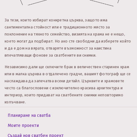
За тези, които избират конкретна църква, защото има
сантиментална стойност или е традиционното място за
поклонение на тяхното семейство, визията на храма не е нещо,
което могат да подбират. Но ако сте свободни да изберете който
и да е дом на вярата, отваряте възможност за наистина
впечатляващи фонове за сватбените ви снимки.
Независимо дали ще сключите брак в величествен старинен храм
или в малка църква в отдалечено градче, вашият фотограф ще се
наслаждава да запечатва всеки детайл. Църквите и храмовете
често са благословени с изключително красива архитектура и
интериор, които придават на сватбените снимки неповторимо
излъчване.
Планиране на сватба
Моите проекти
Създай нов сватбен проект