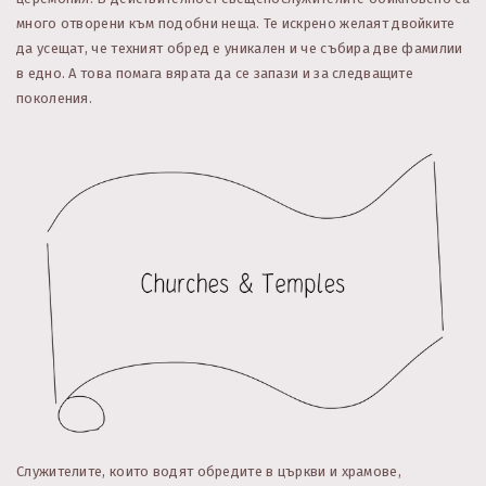
много отворени към подобни неща. Те искрено желаят двойките
да усещат, че техният обред е уникален и че събира две фамилии
в едно. А това помага вярата да се запази и за следващите
поколения.
Служителите, които водят обредите в църкви и храмове,