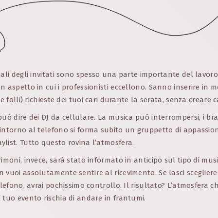
cali degli invitati sono spesso una parte importante del lavoro
n aspetto in cui i professionisti eccellono. Sanno inserire in
te folli) richieste dei tuoi cari durante la serata, senza creare c
può dire dei DJ da cellulare. La musica può interrompersi, i br
intorno al telefono si forma subito un gruppetto di appassio
list. Tutto questo rovina l’atmosfera.
rimoni, invece, sarà stato informato in anticipo sul tipo di mus
 vuoi assolutamente sentire al ricevimento. Se lasci scegliere
elefono, avrai pochissimo controllo. Il risultato? L’atmosfera c
 tuo evento rischia di andare in frantumi.