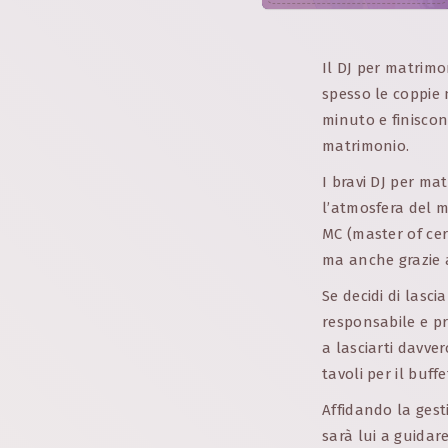
Il DJ per matrimo
spesso le coppie
minuto e finisco
matrimonio.
I bravi DJ per ma
l’atmosfera del m
MC (master of cer
ma anche grazie a
Se decidi di lasci
responsabile e pr
a lasciarti davve
tavoli per il buffe
Affidando la gest
sarà lui a guidar