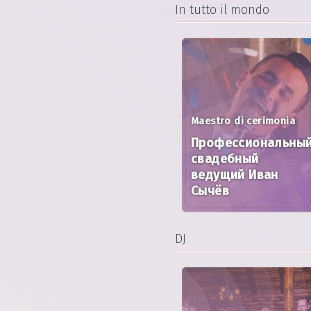
In tutto il mondo
Maestro di cerimonia
Профессиональны
свадебный
ведущий Иван
Сычёв
DJ