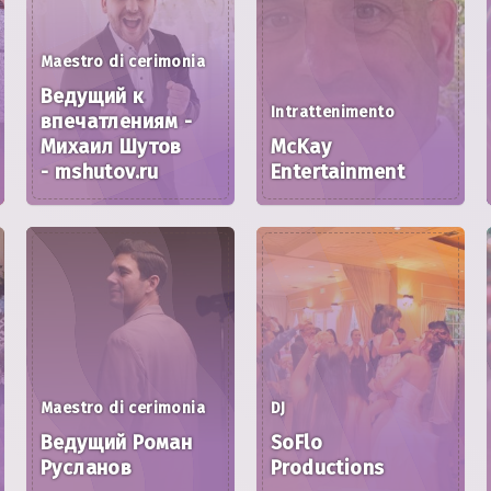
Maestro di cerimonia
Ведущий к
Intrattenimento
впечатлениям -
Михаил Шутов
McKay
- mshutov.ru
Entertainment
Maestro di cerimonia
DJ
Ведущий Роман
SoFlo
Русланов
Productions