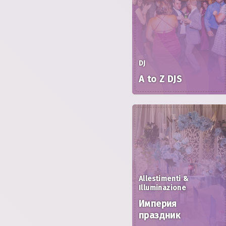
DJ
A to Z DJS
Allestimenti &
Illuminazione
Империя
праздник