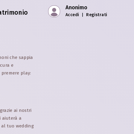
Anonimo
atrimonio
Accedi
|
Registrati
imoni che sappia
 cura e
e premere play:
razie ai nostri
i aiuterà a
e al tuo wedding