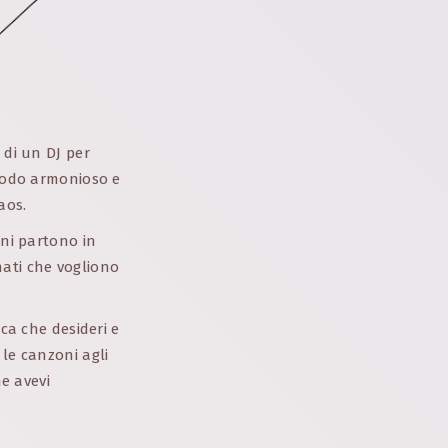
 di un DJ per
 modo armonioso e
aos.
ani partono in
nati che vogliono
ica che desideri e
 le canzoni agli
he avevi