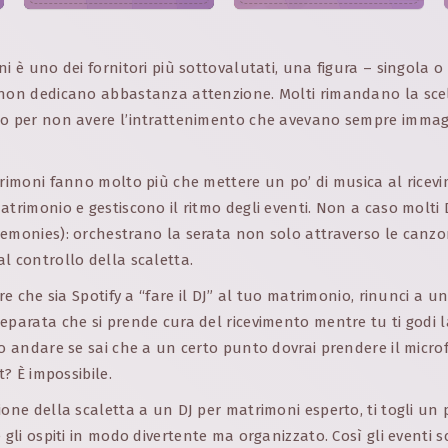
ni è uno dei fornitori più sottovalutati, una figura – singola o
 non dedicano abbastanza attenzione. Molti rimandano la scel
no per non avere l’intrattenimento che avevano sempre immagi
trimoni fanno molto più che mettere un po’ di musica al ricev
atrimonio e gestiscono il ritmo degli eventi. Non a caso molt
emonies): orchestrano la serata non solo attraverso le canzo
l controllo della scaletta.
are che sia Spotify a “fare il DJ” al tuo matrimonio, rinunci a u
eparata che si prende cura del ricevimento mentre tu ti godi l
ro andare se sai che a un certo punto dovrai prendere il micro
t? È impossibile.
ione della scaletta a un DJ per matrimoni esperto, ti togli un 
e gli ospiti in modo divertente ma organizzato. Così gli eventi