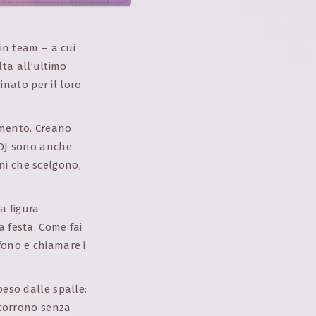
 in team – a cui
ta all’ultimo
nato per il loro
imento. Creano
i DJ sono anche
ni che scelgono,
na figura
a festa. Come fai
fono e chiamare i
peso dalle spalle:
 scorrono senza