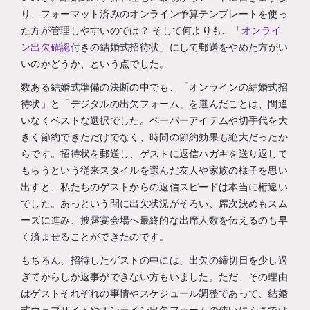
り、フォーマット済みのオンライン予算テンプレートを使っ
た方が管理しやすいのでは？ そして何よりも、「
オンライ
ン出欠確認
付きの結婚式招待状」にして郵送をやめた方がい
いのかどうか、という点でした。
数ある結婚式準備の決断の中でも、「オンラインの結婚式招
待状」と「デジタルの出欠フォーム」を選んだことは、間違
いなくベストな選択でした。ペーパーアイテムや切手代を大
きく節約できただけでなく、時間の節約効果も絶大だったか
らです。招待状を郵送し、ゲストに返信ハガキを送り返して
もらうという従来スタイルを選んだ友人や家族の様子を思い
出すと、私たちのゲストからの返信スピードは本当に桁違い
でした。あっという間に出欠状況がそろい、席次決めもスム
ーズに進み、披露宴会場へ最終的な出席人数を伝えるのも早
く済ませることができたのです。
もちろん、招待したゲストの中には、出欠の締切日を少し過
ぎてからしか返事ができない方もいました。ただ、その理由
はゲストそれぞれの事情やスケジュール調整であって、結婚