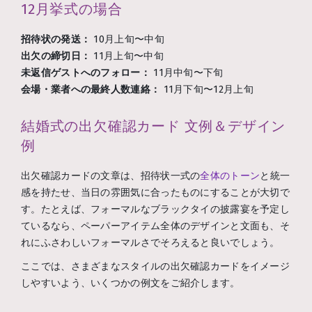
12月挙式の場合
招待状の発送：
10月上旬〜中旬
出欠の締切日：
11月上旬〜中旬
未返信ゲストへのフォロー：
11月中旬〜下旬
会場・業者への最終人数連絡：
11月下旬〜12月上旬
結婚式の出欠確認カード 文例＆デザイン
例
出欠確認カードの文章は、招待状一式の
全体のトーン
と統一
感を持たせ、当日の雰囲気に合ったものにすることが大切で
す。たとえば、フォーマルなブラックタイの披露宴を予定し
ているなら、ペーパーアイテム全体のデザインと文面も、そ
れにふさわしいフォーマルさでそろえると良いでしょう。
ここでは、さまざまなスタイルの出欠確認カードをイメージ
しやすいよう、いくつかの例文をご紹介します。