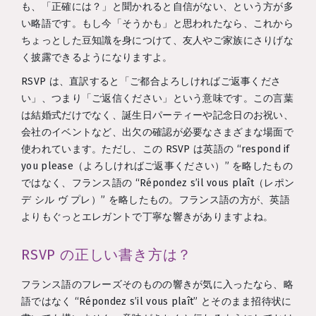
も、「正確には？」と聞かれると自信がない、という方が多
い略語です。もし今「そうかも」と思われたなら、これから
ちょっとした豆知識を身につけて、友人やご家族にさりげな
く披露できるようになりますよ。
RSVP は、直訳すると「ご都合よろしければご返事くださ
い」、つまり「ご返信ください」という意味です。この言葉
は結婚式だけでなく、誕生日パーティーや記念日のお祝い、
会社のイベントなど、出欠の確認が必要なさまざまな場面で
使われています。ただし、この RSVP は英語の “respond if
you please（よろしければご返事ください）” を略したもの
ではなく、フランス語の “Répondez s’il vous plaît（レポン
デ シル ヴ プレ）” を略したもの。フランス語の方が、英語
よりもぐっとエレガントで丁寧な響きがありますよね。
RSVP の正しい書き方は？
フランス語のフレーズそのものの響きが気に入ったなら、略
語ではなく “Répondez s’il vous plaît” とそのまま招待状に