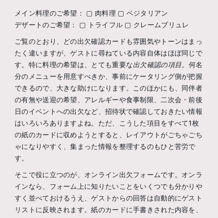
メイン料理のご希望： ▢ 肉料理 ▢ ベジタリアン
デザートのご希望： ▢ トライフル ▢ クレームブリュレ
ご覧のとおり、どの出欠確認カードも雰囲気やトーンはまっ
たく違いますが、ゲストに尋ねている内容自体はほぼ同じで
す。特に料理の希望は、とても重要な
出欠確認の項目
。何名
分のメニューを用意すべきか、事前にケータリング側が把握
できるので、大きな助けになります。このほかにも、同伴者
の有無や送迎の希望、アレルギーや食事制限、二次会・前後
日のイベントへの出欠など、招待状で確認しておきたい情報
はいろいろありますよね。ただ、こうした項目をすべて1枚
の紙のカードに収めようとすると、レイアウトがごちゃごち
ゃになりやすく、集まった情報を整理するのもひと苦労で
す。
そこで役に立つのが、オンライン出欠フォームです。オンラ
インなら、フォーム上に知りたいことをいくつでも分かりや
すく並べておけるうえ、ゲストからの回答は自動的にゲスト
リストに反映されます。紙のカードに手書きされた内容を、