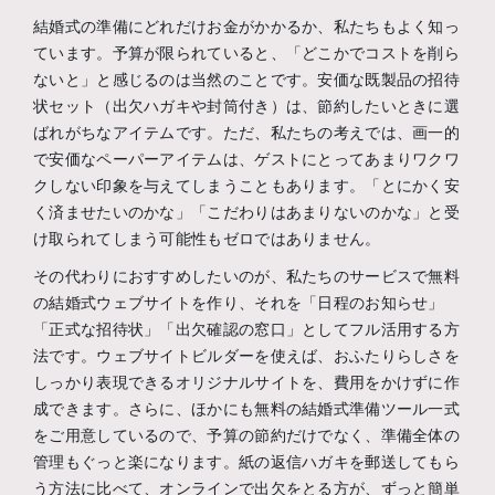
結婚式の準備にどれだけお金がかかるか、私たちもよく知っ
ています。予算が限られていると、「どこかでコストを削ら
ないと」と感じるのは当然のことです。安価な既製品の招待
状セット（出欠ハガキや封筒付き）は、節約したいときに選
ばれがちなアイテムです。ただ、私たちの考えでは、画一的
で安価なペーパーアイテムは、ゲストにとってあまりワクワ
クしない印象を与えてしまうこともあります。「とにかく安
く済ませたいのかな」「こだわりはあまりないのかな」と受
け取られてしまう可能性もゼロではありません。
その代わりにおすすめしたいのが、私たちのサービスで無料
の結婚式ウェブサイトを作り、それを「日程のお知らせ」
「正式な招待状」「出欠確認の窓口」としてフル活用する方
法です。ウェブサイトビルダーを使えば、おふたりらしさを
しっかり表現できるオリジナルサイトを、費用をかけずに作
成できます。さらに、ほかにも無料の結婚式準備ツール一式
をご用意しているので、予算の節約だけでなく、準備全体の
管理もぐっと楽になります。紙の返信ハガキを郵送してもら
う方法に比べて、オンラインで出欠をとる方が、ずっと簡単