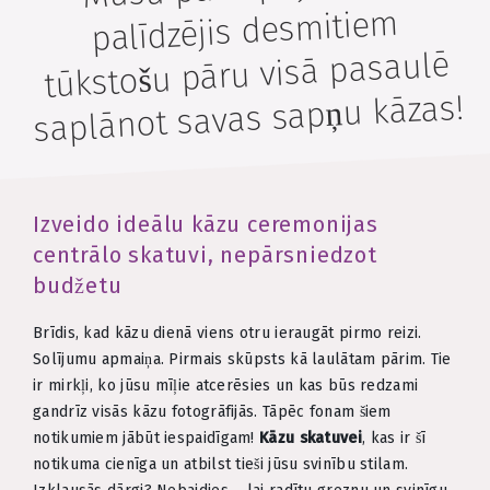
palīdzējis desmitiem
tūkstošu pāru visā pasaulē
saplānot savas sapņu kāzas!
Izveido ideālu kāzu ceremonijas
centrālo skatuvi, nepārsniedzot
budžetu
Brīdis, kad kāzu dienā viens otru ieraugāt pirmo reizi.
Solījumu apmaiņa. Pirmais skūpsts kā laulātam pārim. Tie
ir mirkļi, ko jūsu mīļie atcerēsies un kas būs redzami
gandrīz visās kāzu fotogrāfijās. Tāpēc fonam šiem
notikumiem jābūt iespaidīgam!
Kāzu skatuvei
, kas ir šī
notikuma cienīga un atbilst tieši jūsu svinību stilam.