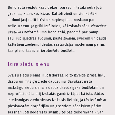
Boho stilā veidoti kāzu dekori parasti ir lētāki nekā ļoti
greznas, klasiskas kāzas. Kaltēti ziedi un vienkāršāki
audumi ļauj radīt brīvi un nepiespiesti noskaņu par
nelielu cenu. Ja grūti iztēloties, kā izskatās šāds
vienkāršs
skatuves
noformējums boho stilā, padomā par pampu
zāli, rupjšķiedras audumu, pasteļtoņiem, svecēm un daudz
kaltētiem ziediem. Ideālas sastāvdaļas modernam pārim,
kas plāno kāzas ar ierobežotu budžetu.
Izīrē ziedu sienu
Svaigu ziedu sienas ir ļoti dārgas, jo to izveide prasa lielu
darbu un milzīgu ziedu daudzumu. Savukārt īrēta
mākslīgo ziedu siena ir daudz draudzīgāka budžetam un
neprofesionālai acij izskatās gandrīz tāpat kā īsta. Šādas
izteiksmīgas ziedu sienas izskatās lieliski, ja tās ierāmē ar
pieskaņotām drapērijām un grezniem sēdekļiem pārim.
Tās ir arī ļoti noderīgas svinību telpas dekorēšanā – var