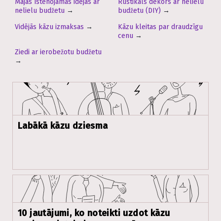
Mājās īstenojamas idejas ar
Rustikāls dekors ar nelielu
nelielu budžetu
→
budžetu (DIY)
→
Vidējās kāzu izmaksas
→
Kāzu kleitas par draudzīgu
cenu
→
Ziedi ar ierobežotu budžetu
→
Labākā kāzu dziesma
10 jautājumi, ko noteikti uzdot kāzu