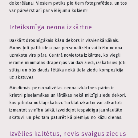
dekorēšanai. Viesiem patiks pie tiem fotografēties, un tos
var pārvērst arī par vēlējumu kokiem!
Izteiksmīga neona izkārtne
Dažkārt drosmīgākais kāzu dekors ir visvienkāršākais.
Mums ļoti patīk ideja par personalizētu vai īrētu neona
uzrakstu virs pāra. Centrā novietota izkārtne, ko viegli
ierāmē minimālas drapērijas vai daži ziedi, izskatīsies ļoti
stilīgi un būs daudz lētāka nekā liela ziedu kompozīcija
uz skatuves.
Mūsdienās personalizētas neona izkārtnes pārim ir
krietni pieejamākas un lētākas nekā milzīgi ziedu dekori,
kas pilnībā noklāj skatuvi. Turklāt izkārtni var atkārtoti
izmantot svinību laikā, izveidojot iespaidīgu jaunlaulāto
skatuvi, un pēc tam paturēt kā piemiņu no kāzu dienas.
Izvēlies kaltētus, nevis svaigus ziedus