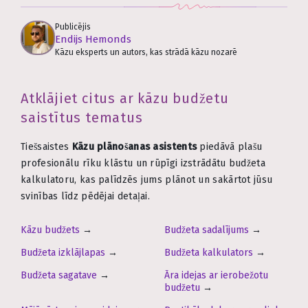
Publicējis
Endijs Hemonds
Kāzu eksperts un autors, kas strādā kāzu nozarē
Atklājiet citus ar kāzu budžetu
saistītus tematus
Tiešsaistes
Kāzu plānošanas asistents
piedāvā plašu
profesionālu rīku klāstu un rūpīgi izstrādātu budžeta
kalkulatoru, kas palīdzēs jums plānot un sakārtot jūsu
svinības līdz pēdējai detaļai.
Kāzu budžets
→
Budžeta sadalījums
→
Budžeta izklājlapas
→
Budžeta kalkulators
→
Budžeta sagatave
→
Āra idejas ar ierobežotu
budžetu
→