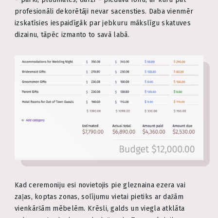
profesionāli dekorētāji nevar sacensties. Daba vienmēr
izskatīsies iespaidīgāk par jebkuru mākslīgu skatuves
dizainu, tāpēc izmanto to savā labā.
Kad ceremoniju esi novietojis pie gleznaina ezera vai
zaļas, koptas zonas, solījumu vietai pietiks ar dažām
vienkāršām mēbelēm. Krēsli, galds un viegla atklāta