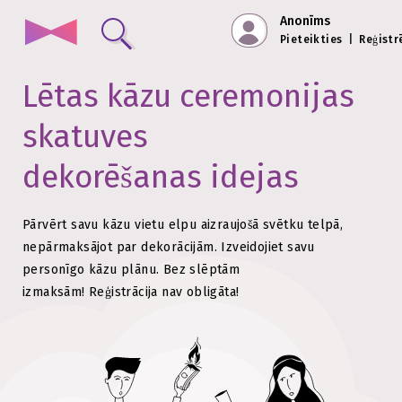
Anonīms
Pieteikties
|
Reģistr
Lētas kāzu ceremonijas
skatuves
dekorēšanas idejas
Pārvērt savu kāzu vietu elpu aizraujošā svētku telpā,
nepārmaksājot par dekorācijām.
Izveidojiet savu
personīgo kāzu plānu. Bez slēptām
izmaksām!
Reģistrācija nav obligāta!