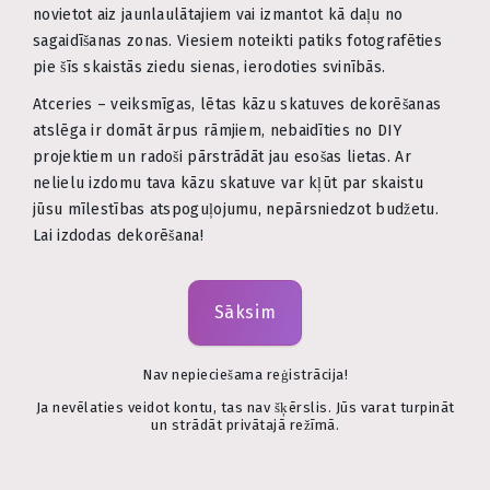
novietot aiz jaunlaulātajiem vai izmantot kā daļu no
sagaidīšanas zonas. Viesiem noteikti patiks fotografēties
pie šīs skaistās ziedu sienas, ierodoties svinībās.
Atceries – veiksmīgas, lētas kāzu skatuves dekorēšanas
atslēga ir domāt ārpus rāmjiem, nebaidīties no DIY
projektiem un radoši pārstrādāt jau esošas lietas. Ar
nelielu izdomu tava kāzu skatuve var kļūt par skaistu
jūsu mīlestības atspoguļojumu, nepārsniedzot budžetu.
Lai izdodas dekorēšana!
Sāksim
Nav nepieciešama reģistrācija!
Ja nevēlaties veidot kontu, tas nav šķērslis. Jūs varat turpināt
un strādāt privātajā režīmā.