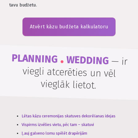
tavu budžetu.
Atvērt kāzu budžeta kalkulatoru
.
PLANNING
WEDDING
—
ir
viegli atcerēties un vēl
vieglāk lietot.
Lētas kāzu ceremonijas skatuves dekorēšanas idejas
Vispirms izvēlies vietu, pēc tam – skatuvi
Ļauj galveno lomu spēlēt drapērijām