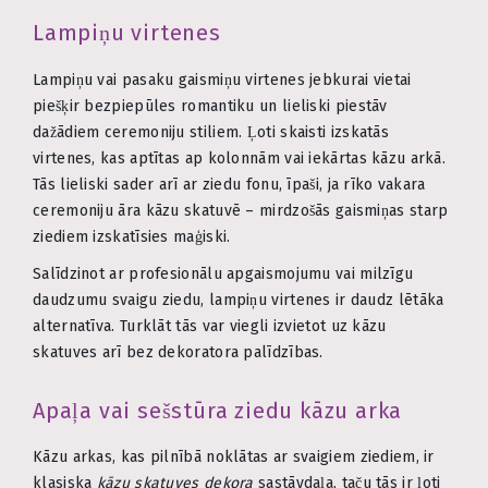
Lampiņu virtenes
Lampiņu vai pasaku gaismiņu virtenes jebkurai vietai
piešķir bezpiepūles romantiku un lieliski piestāv
dažādiem ceremoniju stiliem. Ļoti skaisti izskatās
virtenes, kas aptītas ap kolonnām vai iekārtas kāzu arkā.
Tās lieliski sader arī ar ziedu fonu, īpaši, ja rīko vakara
ceremoniju āra kāzu skatuvē – mirdzošās gaismiņas starp
ziediem izskatīsies maģiski.
Salīdzinot ar profesionālu apgaismojumu vai milzīgu
daudzumu svaigu ziedu, lampiņu virtenes ir daudz lētāka
alternatīva. Turklāt tās var viegli izvietot uz kāzu
skatuves arī bez dekoratora palīdzības.
Apaļa vai sešstūra ziedu kāzu arka
Kāzu arkas, kas pilnībā noklātas ar svaigiem ziediem, ir
klasiska
kāzu skatuves dekora
sastāvdaļa, taču tās ir ļoti