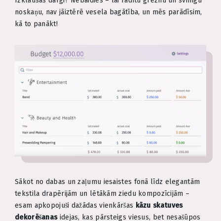
Izklausās dārgi? Nebaidies – lai radītu greznu un svinīgu
noskaņu, nav jāiztērē vesela bagātība, un mēs parādīsim,
kā to panākt!
Sākot no dabas un zaļumu iesaistes fonā līdz elegantām
tekstila drapērijām un lētākām ziedu kompozīcijām –
esam apkopojuši dažādas vienkāršas
kāzu skatuves
dekorēšanas
idejas, kas pārsteigs viesus, bet nesašūpos