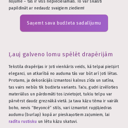
nojume – tas ir viss nepieciešamais. To var skaisti
papildināt ar nedaudz svaigiem ziediem!
Saņemt sava budžeta sadalījumu
Ļauj galveno lomu spēlēt drapērijām
Tekstila drapērijas ir ļoti vienkāršs veids, kā telpai piešķirt
eleganci, un atkarībā no auduma tās var būt arī ļoti lētas.
Protams, ja dekorācijās izmantosi kalnus zīda un satīna,
tas vairs nebūs tik budžeta variants. Taču, gudri izvēloties
materiālus un pārdomāti tos izvietojot, tukšu telpu var
pārvērst daudz greznākā vietā. Ja tava kāzu tēma ir vairāk
boho, nevis “Beyoncé” stils, vari izmantot rupjšķiedras
audumu (burlap) kopā ar pieskaņotiem zaļumiem, lai
radītu rustisku
un lētu kāzu skatuvi.