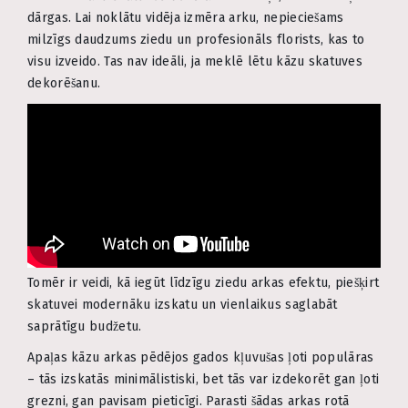
dārgas. Lai noklātu vidēja izmēra arku, nepieciešams
milzīgs daudzums ziedu un profesionāls florists, kas to
visu izveido. Tas nav ideāli, ja meklē lētu kāzu skatuves
dekorēšanu.
Tomēr ir veidi, kā iegūt līdzīgu ziedu arkas efektu, piešķirt
skatuvei modernāku izskatu un vienlaikus saglabāt
saprātīgu budžetu.
Apaļas kāzu arkas pēdējos gados kļuvušas ļoti populāras
– tās izskatās minimālistiski, bet tās var izdekorēt gan ļoti
grezni, gan pavisam pieticīgi. Parasti šādas arkas rotā