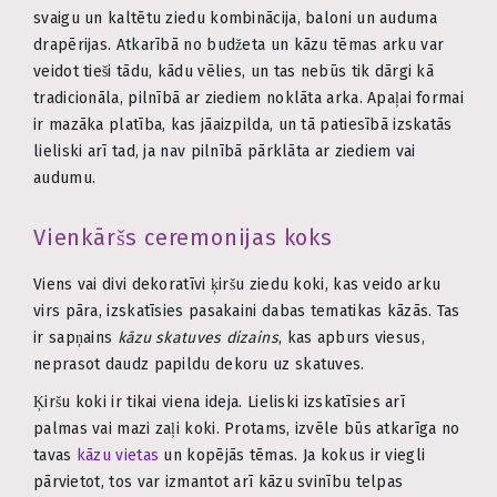
svaigu un kaltētu ziedu kombinācija, baloni un auduma
drapērijas. Atkarībā no budžeta un kāzu tēmas arku var
veidot tieši tādu, kādu vēlies, un tas nebūs tik dārgi kā
tradicionāla, pilnībā ar ziediem noklāta arka. Apaļai formai
ir mazāka platība, kas jāaizpilda, un tā patiesībā izskatās
lieliski arī tad, ja nav pilnībā pārklāta ar ziediem vai
audumu.
Vienkāršs ceremonijas koks
Viens vai divi dekoratīvi ķiršu ziedu koki, kas veido arku
virs pāra, izskatīsies pasakaini dabas tematikas kāzās. Tas
ir sapņains
kāzu skatuves dizains
, kas apburs viesus,
neprasot daudz papildu dekoru uz skatuves.
Ķiršu koki ir tikai viena ideja. Lieliski izskatīsies arī
palmas vai mazi zaļi koki. Protams, izvēle būs atkarīga no
tavas
kāzu vietas
un kopējās tēmas. Ja kokus ir viegli
pārvietot, tos var izmantot arī kāzu svinību telpas