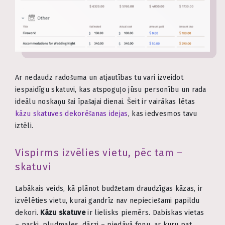
Ar nedaudz radošuma un atjautības tu vari izveidot
iespaidīgu skatuvi, kas atspoguļo jūsu personību un rada
ideālu noskaņu šai īpašajai dienai. Šeit ir vairākas lētas
kāzu skatuves dekorēšanas idejas
, kas iedvesmos tavu
iztēli.
Vispirms izvēlies vietu, pēc tam –
skatuvi
Labākais veids, kā plānot budžetam draudzīgas kāzas, ir
izvēlēties vietu, kurai gandrīz nav nepieciešami papildu
dekori.
Kāzu skatuve
ir lielisks piemērs. Dabiskas vietas
– parki, pludmales, dārzi – piedāvā fonu, ar kuru pat