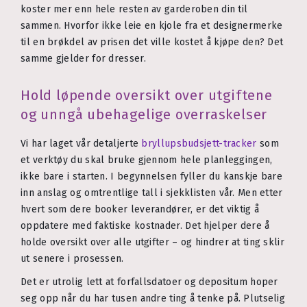
koster mer enn hele resten av garderoben din til
sammen. Hvorfor ikke leie en kjole fra et designermerke
til en brøkdel av prisen det ville kostet å kjøpe den? Det
samme gjelder for dresser.
Hold løpende oversikt over utgiftene
og unngå ubehagelige overraskelser
Vi har laget vår detaljerte
bryllupsbudsjett-tracker
som
et verktøy du skal bruke gjennom hele planleggingen,
ikke bare i starten. I begynnelsen fyller du kanskje bare
inn anslag og omtrentlige tall i sjekklisten vår. Men etter
hvert som dere booker leverandører, er det viktig å
oppdatere med faktiske kostnader. Det hjelper dere å
holde oversikt over alle utgifter – og hindrer at ting sklir
ut senere i prosessen.
Det er utrolig lett at forfallsdatoer og depositum hoper
seg opp når du har tusen andre ting å tenke på. Plutselig