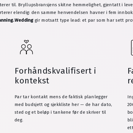
rterer til. Bryllupsbransjens skitne hemmelighet, gjentatt i l
rterer elendig: den samme henvendelsen havner i fem innboks
anning.Wedding
gir motsatt type lead: et par som har sett pro
Forhåndskvalifisert i
F
kontekst
r
.
Par tar kontakt mens de faktisk planlegger
In
med budsjett og sjekkliste her — de har dato,
20
sted og et beløp i tankene før de skriver til
bo
deg.
bl
et