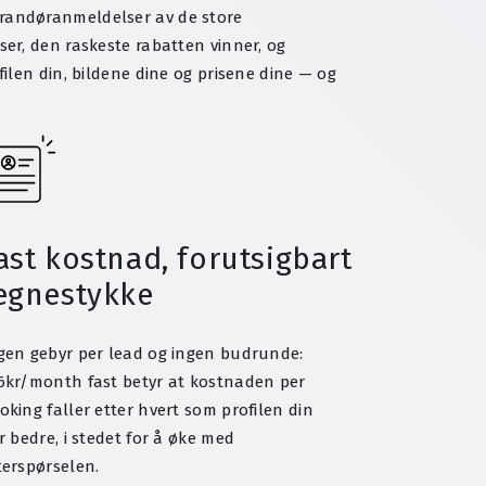
everandøranmeldelser av de store
er, den raskeste rabatten vinner, og
filen din, bildene dine og prisene dine — og
ast kostnad, forutsigbart
egnestykke
gen gebyr per lead og ingen budrunde:
6kr/month fast betyr at kostnaden per
oking faller etter hvert som profilen din
ir bedre, i stedet for å øke med
terspørselen.