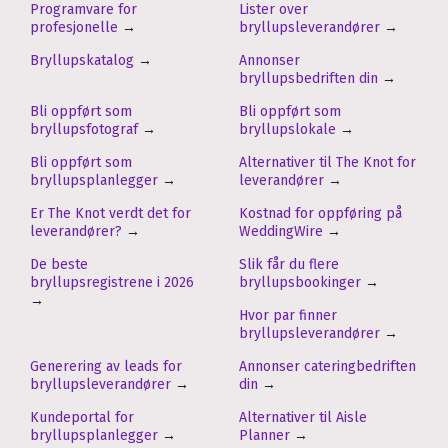
Programvare for
Lister over
profesjonelle
→
bryllupsleverandører
→
Bryllupskatalog
→
Annonser
bryllupsbedriften din
→
Bli oppført som
Bli oppført som
bryllupsfotograf
→
bryllupslokale
→
Bli oppført som
Alternativer til The Knot for
bryllupsplanlegger
→
leverandører
→
Er The Knot verdt det for
Kostnad for oppføring på
leverandører?
→
WeddingWire
→
De beste
Slik får du flere
bryllupsregistrene i 2026
bryllupsbookinger
→
→
Hvor par finner
bryllupsleverandører
→
Generering av leads for
Annonser cateringbedriften
bryllupsleverandører
→
din
→
Kundeportal for
Alternativer til Aisle
bryllupsplanlegger
→
Planner
→