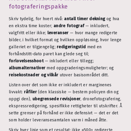
fotograferingspakke
Skriv tydelig, for hvert nivå:
antall timer dekning
og hva
en ekstra time koster;
andre fotograf
— inkludert,
valgfritt eller ikke;
leveranser
— hvor mange redigerte
bilder, i hvilket format og hvilken oppløsning, hvor lenge
galleriet er tilgjengelig;
redigeringstid
med en
forhåndstitt-dato paret kan glede seg til;
forlovelsesshoot
— inkludert eller tillegg;
albumalternativer
med oppgraderingsmuligheter; og
reisekostnader og vilkår
utover basisområdet ditt.
Listen over det som ikke er inkludert er marginenes
livvakt:
råfiler
(den klassiske — bestem policyen din og
oppgi den),
ubegrensede revisjoner
, dronefotografering,
ekspressredigering, spesifikke rettigheter til utskrifter. Å
sette grenser på forhånd er ikke defensivt — det er det
som holder leveransesamtalen varm i måned åtte.
Skriv hver linje som et resultat: ikke «500+ redigerte