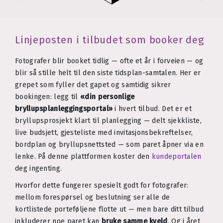
Linjeposten i tilbudet som booker deg
Fotografer blir booket tidlig — ofte et år i forveien — og
blir så stille helt til den siste tidsplan-samtalen. Her er
grepet som fyller det gapet og samtidig sikrer
bookingen: legg til
«din personlige
bryllupsplanleggingsportal»
i hvert tilbud. Det er et
bryllupsprosjekt klart til planlegging — delt sjekkliste,
live budsjett, gjesteliste med invitasjonsbekreftelser,
bordplan og bryllupsnettsted — som paret åpner via en
lenke. På denne plattformen koster den
kundeportalen
deg ingenting.
Hvorfor dette fungerer spesielt godt for fotografer:
mellom forespørsel og beslutning ser alle de
kortlistede porteføljene flotte ut — men bare ditt tilbud
inkluderer noe paret kan
bruke samme kveld
. Og i året