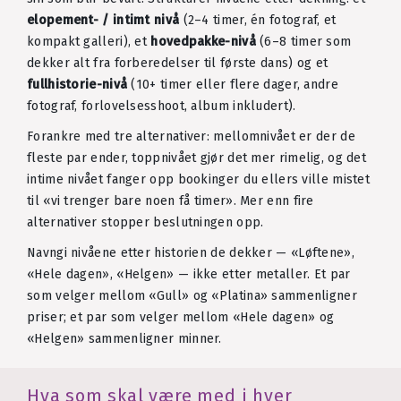
elopement- / intimt nivå
(2–4 timer, én fotograf, et
kompakt galleri), et
hovedpakke-nivå
(6–8 timer som
dekker alt fra forberedelser til første dans) og et
fullhistorie-nivå
(10+ timer eller flere dager, andre
fotograf, forlovelsesshoot, album inkludert).
Forankre med tre alternativer: mellomnivået er der de
fleste par ender, toppnivået gjør det mer rimelig, og det
intime nivået fanger opp bookinger du ellers ville mistet
til «vi trenger bare noen få timer». Mer enn fire
alternativer stopper beslutningen opp.
Navngi nivåene etter historien de dekker — «Løftene»,
«Hele dagen», «Helgen» — ikke etter metaller. Et par
som velger mellom «Gull» og «Platina» sammenligner
priser; et par som velger mellom «Hele dagen» og
«Helgen» sammenligner minner.
Hva som skal være med i hver