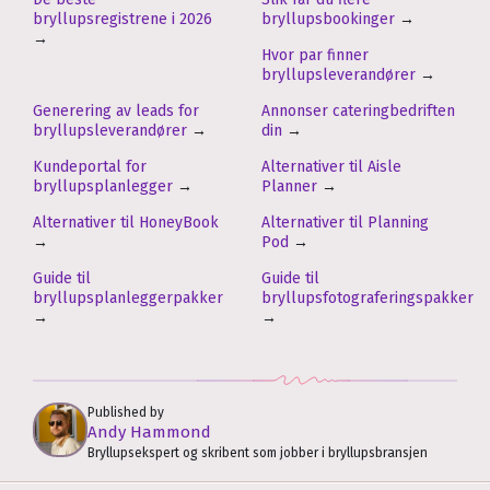
bryllupsregistrene i 2026
bryllupsbookinger
→
→
Hvor par finner
bryllupsleverandører
→
Generering av leads for
Annonser cateringbedriften
bryllupsleverandører
→
din
→
Kundeportal for
Alternativer til Aisle
bryllupsplanlegger
→
Planner
→
Alternativer til HoneyBook
Alternativer til Planning
→
Pod
→
Guide til
Guide til
bryllupsplanleggerpakker
bryllupsfotograferingspakker
→
→
Published by
Andy Hammond
Bryllupsekspert og skribent som jobber i bryllupsbransjen