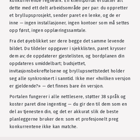
konkurrerende regneark. En klientportal erstatter alt
dette med ett delt arbeidsområde per par: du oppretter
et bryllupsprosjekt, sender paret en lenke, og de er
inne — ingen installasjoner, ingen kontoer som må settes
opp først, ingen opplæringssamtale.
Fra det øyeblikket ser dere begge det samme levende
bildet. Du tildeler oppgaver i sjekklisten, paret krysser
dem av; de oppdaterer gjestelisten, og bordplanen din
oppdateres umiddelbart; budsjettet,
invitasjonsbekreftelsene og bryllupsnettstedet holder
seg alle synkronisert i sanntid. Ikke mer «hvilken versjon
er gjeldende?» — det finnes bare én versjon.
Portalen fungerer i alle nettlesere, støtter 38 språk og
koster paret dine ingenting — du gir den til dem som en
del av tjenesten din, og det er akkurat slik de beste
planleggerne bruker den: som et profesjonelt preg
konkurrentene ikke kan matche.