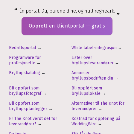
Én portal. Du, parene dine, og null regneark.
Opprett en klientportal — gratis
Bedriftsportal
→
White label-integrasjon
→
Programvare for
Lister over
profesjonelle
→
bryllupsleverandører
→
Bryllupskatalog
→
Annonser
bryllupsbedriften din
→
Bli oppført som
Bli oppført som
bryllupsfotograf
→
bryllupslokale
→
Bli oppført som
Alternativer til The Knot for
bryllupsplanlegger
→
leverandører
→
Er The Knot verdt det for
Kostnad for oppføring på
leverandører?
→
WeddingWire
→
De beste
Slik får du flere