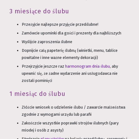
3 miesiące do ślubu
Przeżyjcie najlepsze przyjęcie przedślubne!
Zamówcie upominki dla gości i prezenty dla najbliższych
Wyślijcie zaproszenia ślubne
Dopnijcie całą papeterię ślubną (winietki, menu, tablice
powitalne i inne ważne elementy dekoracji)
Przejrzyjcie jeszcze raz
harmonogram dnia ślubu
, aby
upewnić się, że żadne wydarzenie ani usługodawca nie
zostali pominięci
1 miesiąc do ślubu
Złóżcie wniosek o udzielenie ślubu / zawarcie małżeństwa
zgodnie z wymogami urzędu lub parafii
Zakończcie wszystkie poprawki strojów ślubnych (pary
młodej i osób z asysty)
Stwórzcie
plany stołów
na kolację przedślubną, ceremonię i