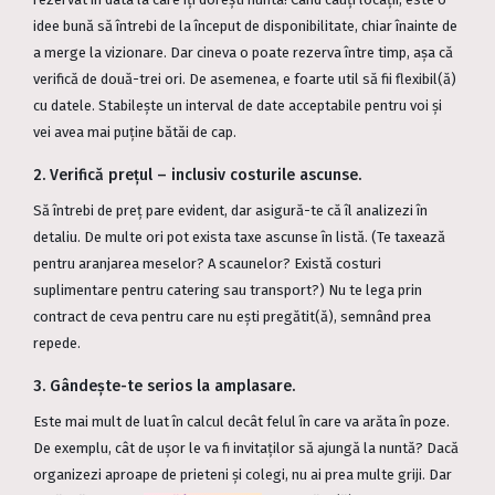
idee bună să întrebi de la început de disponibilitate, chiar înainte de
a merge la vizionare. Dar cineva o poate rezerva între timp, așa că
verifică de două-trei ori. De asemenea, e foarte util să fii flexibil(ă)
cu datele. Stabilește un interval de date acceptabile pentru voi și
vei avea mai puține bătăi de cap.
2. Verifică prețul – inclusiv costurile ascunse.
Să întrebi de preț pare evident, dar asigură-te că îl analizezi în
detaliu. De multe ori pot exista taxe ascunse în listă. (Te taxează
pentru aranjarea meselor? A scaunelor? Există costuri
suplimentare pentru catering sau transport?) Nu te lega prin
contract de ceva pentru care nu ești pregătit(ă), semnând prea
repede.
3. Gândește-te serios la amplasare.
Este mai mult de luat în calcul decât felul în care va arăta în poze.
De exemplu, cât de ușor le va fi invitaților să ajungă la nuntă? Dacă
organizezi aproape de prieteni și colegi, nu ai prea multe griji. Dar