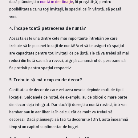
dacă plănuiești o
nuntă în destinație
, fii pregătit(ă) pentru
posibilitatea ca nu toți invitații, în special cei în vârstă, să poată
veni.
4. Încape toată petrecerea de nuntă?
Aceasta este una dintre cele mai importante întrebări pe care
trebuie să le pui unei locații de nuntă! Vrei să te asiguri că spațiul
are capacitate pentru toți invitații de pe listă. Fie că va trebui să mai
reduci din listă sau să o revezi, ai grijă ca numărul de persoane să
fie potrivit pentru spațiul respectiv!
5. Trebuie să mă ocup eu de decor?
Cantitatea de decor de care vei avea nevoie depinde mult de tipul
locației. Saloanele de hotel, de exemplu, au de obicei o mare parte
din decor deja integrat. Dar dacă îți dorești o nuntă rustică, într-un
hambar sau în aer liber, ia în calcul cât de mult va trebui să
decorezi. Dacă plănuiești să faci tu decorurile (DIY), asta înseamnă
timp și un capitol suplimentar de buget.