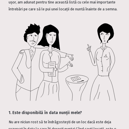
ușor, am adunat pentru tine această listă cu cele mai importante
întrebări pe care să le pui unei locații de nuntă înainte de a semna.
1. Este disponibilă în data nunții mele?
Nu are niciun rost să te îndrăgostești de un loc dacă este deja
rezervat în data la care îți dorești nunta! Când cauți locații, este o