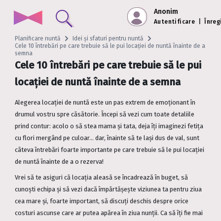
Anonim
Autentificare
|
Înreg
Planificare nuntă
Idei și sfaturi pentru nuntă
Cele 10 întrebări pe care trebuie să le pui locației de nuntă înainte de a
semna
Cele 10 întrebări pe care trebuie să le pui
locației de nuntă înainte de a semna
Alegerea locației de nuntă este un pas extrem de emoționant în
drumul vostru spre căsătorie. Începi să vezi cum toate detaliile
prind contur: acolo o să stea mama și tata, deja îți imaginezi fetița
cu flori mergând pe culoar… dar, înainte să te lași dus de val, sunt
câteva întrebări foarte importante pe care trebuie să le pui locației
de nuntă înainte de a o rezerva!
Vrei să te asiguri că locația aleasă se încadrează în buget, să
cunoști echipa și să vezi dacă împărtășește viziunea ta pentru ziua
cea mare și, foarte important, să discuți deschis despre orice
costuri ascunse care ar putea apărea în ziua nunții. Ca să îți fie mai