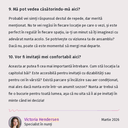
9. Mă pot vedea căsătorindu-mă aici?
Probabil vei simți răspunsul destul de repede, dar merită
menționat. Nu te vei regăsi în fiecare locație pe care o vezi, și este
perfect în regulă! În fiecare spațiu, ia-ți un minut să îți imaginezi cu
adevărat nunta acolo. Se potrivește cu viziunea ta de ansamblu?
Dacă nu, poate că este momentul să mergi mai departe.
10. Vor fi invitații mei confortabil aici?
Aceasta ar putea fi cea mai importantă întrebare. Cum stă locația la
capitolul băi? Este accesibilă pentru invitații cu dizabilități sau
pentru cei în vârstă? Există parcare și încălzire sau aer condiționat,
mai ales dacă nunta este într-un anumit sezon? Nunta ar trebui să
fie o bucurie pentru toată lumea, așa că nu uita să îi ai pe invitați în
minte când iei decizia!
Victoria Hendersen
Martie 2026
Specialist în nunți