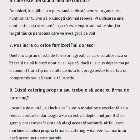
6. Cine este persoana mea de contact?
De obicei, locațiile au o persoană dedicată pentru organizarea
nunților, iar tu vrei să o cunoști cât mai repede. Planificarea unei
nunți este deja stresantă, așa că este important să te simți în
largul tău cu persoana care va avea grijă de voi!
7. Pot lucra cu orice furnizori îmi doresc?
Unele locații au o listă de furnizori agreați cu care colaborează și
îți cer și ție să lucrezi doar cu ei. Așa că, dacă ți-ai pus deja inima pe
un anumit florist și nu se află pe lista lor, pregătește-te să faci un
compromis sau să cauți altă locație.
8. Există catering propriu sau trebuie să aduc eu firma de
catering?
Locațiile de nuntă „all inclusive” sunt o modalitate excelentă de a
reduce costurile, dar asigură-te că ești pe deplin mulțumit(ă) de
gust și prezentare înainte să alegi această variantă. Altfel, este
mai bine să aduci propria firmă de catering – dar verifică mai întâi
dacă acest lucru este permis.