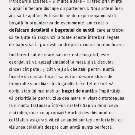
întrebările acestea – și multe altele – îți trec prin minte
și apar în fiecare discuție cu partenerul. Noi suntem însă
aici să te ajutăm! Folosindu-ne de experiența noastră
bogată în organizarea de evenimente, am creat o
defalcare detaliată a bugetului de nuntă
, care ar trebui
să te ajute să răspunzi la toate aceste întrebări legate
de bani și să îți pornești cu dreptul drumul în planificare.
Indiferent cât de mare sau mic este bugetul, este
esențial să vă așezați amândoi la masă și să discutați
sincer cât puteți și cât vreți să cheltuiți pentru nuntă.
Înainte să căutați locații, să vorbiți despre stiluri de
fotografie sau chiar să vă gândiți la ce fel de tort vă
doriți, stabiliți mai întâi un
buget de nuntă
și împărtășiți-
vă prioritățile pentru ziua cea mare. Ai visat dintotdeauna
la o nuntă fastuoasă într-un castel? Sau vă doriți ceva
mai intim, doar cu apropiații? Vorbiți deschis unul cu
celălalt și asigurați-vă că amândoi sunteți confortabili cu
viziunea celuilalt despre cum arată nunta perfectă.