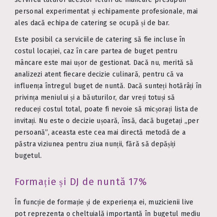
personal experimentat și echipamente profesionale, mai
ales dacă echipa de catering se ocupă și de bar.
Este posibil ca serviciile de catering să fie incluse în
costul locației, caz în care partea de buget pentru
mâncare este mai ușor de gestionat. Dacă nu, merită să
analizezi atent fiecare decizie culinară, pentru că va
influența întregul buget de nuntă. Dacă sunteți hotărâți în
privința meniului și a băuturilor, dar vreți totuși să
reduceți costul total, poate fi nevoie să micșorați lista de
invitați. Nu este o decizie ușoară, însă, dacă bugetați „per
persoană”, aceasta este cea mai directă metodă de a
păstra viziunea pentru ziua nunții, fără să depășiți
bugetul.
Formație și DJ de nuntă 17%
În funcție de formație și de experiența ei, muzicienii live
pot reprezenta o cheltuială importantă în bugetul mediu