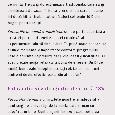
de nuntă. Fie că îți dorești muzică tradițională, care să îți
amintească de „acasă”, fie că vrei o trupă care să cânte
hit după hit, ar trebui totuși să aloci cel puțin 10% din
buget pentru artiști.
Formațiile de nuntă
și
muzicienii
sunt o parte esențială a
oricărei petreceri reușite, iar cei cu adevărat
experimentați știu să țină invitații în priză toată seara și să
anunțe momentele importante conform programului.
Este o abilitate neprețuită dacă vrei ca tu și invitații tăi să
aveți o experiență relaxată și plină de energie. Un DJ de
nuntă bun poate îndeplini același rol, iar cei mai buni
dintre ei devin, efectiv, parte din atmosferă.
Fotografie și videografie de nuntă 18%
Fotografia de nuntă
și, în zilele noastre, și videografia
sunt singurele investiții de la nuntă care rămân cu
adevărat în timp. Sunt singurii furnizori care pot crea