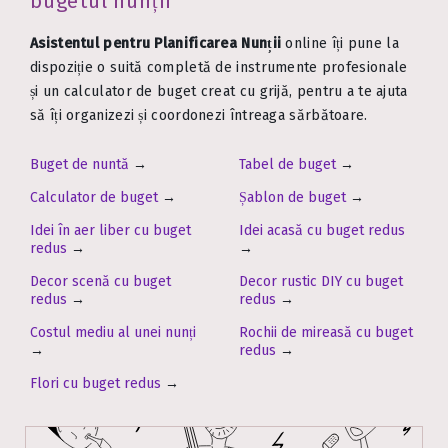
bugetul nunții
Asistentul pentru Planificarea Nunții
online îți pune la
dispoziție o suită completă de instrumente profesionale
și un calculator de buget creat cu grijă, pentru a te ajuta
să îți organizezi și coordonezi întreaga sărbătoare.
Buget de nuntă
→
Tabel de buget
→
Calculator de buget
→
Șablon de buget
→
Idei în aer liber cu buget
Idei acasă cu buget redus
redus
→
→
Decor scenă cu buget
Decor rustic DIY cu buget
redus
→
redus
→
Costul mediu al unei nunți
Rochii de mireasă cu buget
→
redus
→
Flori cu buget redus
→