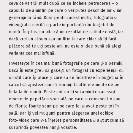
ceva ce va trăi mult după ce se încheie petrecerea – o
capsulă de amintiri pe care o vei putea deschide iar și iar,
generații la rând. Doar pentru acest motiv, fotografia și
videografia merită o parte importantă din bugetul de
nuntă. În plus, nu uita că un rezultat de calitate costă, iar
dacă vrei un album sau un film la care chiar să îți facă
plăcere să te uiți peste ani, nu este o idee bună să alegi
varianta cea mai ieftină.
Investește în cea mai bună fotografie pe care ți-o permiți.
Dacă îți este greu să găsești un fotograf cu experiență, cu
un stil care îți place și care să se încadreze în buget, ia în
calcul să ajustezi sau să renunți la alte elemente de pe
lista ta de nuntă. Peste ani, nu îți vei aminti cu aceeași
emoție de papetăria specială pe care ai comandat-o sau
de florile foarte scumpe pe care le-ai avut peste tot în
sală. Dar îți vei mulțumi pentru alegerea unei echipe
foto-video care v-a înțeles personalitatea și a știut cum să
surprindă povestea nunții voastre.