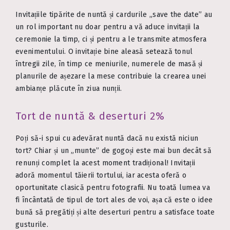
Invitațiile tipărite de nuntă și cardurile „save the date” au
un rol important nu doar pentru a vă aduce invitații la
ceremonie la timp, ci și pentru a le transmite atmosfera
evenimentului. O invitație bine aleasă setează tonul
întregii zile, în timp ce meniurile, numerele de masă și
planurile de așezare la mese contribuie la crearea unei
ambianțe plăcute în ziua nunții.
Tort de nuntă & deserturi 2%
Poți să-i spui cu adevărat nuntă dacă nu există niciun
tort? Chiar și un „munte” de gogoși este mai bun decât să
renunți complet la acest moment tradițional! Invitații
adoră momentul tăierii tortului, iar acesta oferă o
oportunitate clasică pentru fotografii. Nu toată lumea va
fi încântată de tipul de tort ales de voi, așa că este o idee
bună să pregătiți și alte deserturi pentru a satisface toate
gusturile.