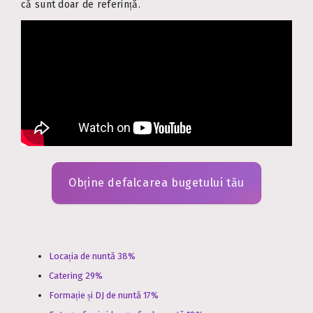
că sunt doar de referință.
Obține defalcarea bugetului tău
Locația de nuntă 38%
Catering 29%
Formație și DJ de nuntă 17%