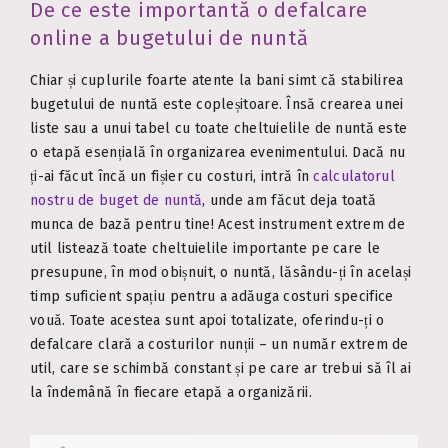
De ce este importantă o defalcare
online a bugetului de nuntă
Chiar și cuplurile foarte atente la bani simt că stabilirea
bugetului de nuntă este copleșitoare. Însă crearea unei
liste sau a unui tabel cu toate cheltuielile de nuntă este
o etapă esențială în organizarea evenimentului. Dacă nu
ți-ai făcut încă un fișier cu costuri, intră în
calculatorul
nostru de buget de nuntă
, unde am făcut deja toată
munca de bază pentru tine! Acest instrument extrem de
util listează toate cheltuielile importante pe care le
presupune, în mod obișnuit, o nuntă, lăsându-ți în același
timp suficient spațiu pentru a adăuga costuri specifice
vouă. Toate acestea sunt apoi totalizate, oferindu-ți o
defalcare clară a costurilor nunții – un număr extrem de
util, care se schimbă constant și pe care ar trebui să îl ai
la îndemână în fiecare etapă a organizării.