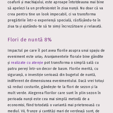
coafurii și machiajului, este aproape întotdeauna mai bine
să apelezi la un profesionist în ziua nunții. Nu doar că va
crea pentru tine un look impecabil, ci va transforma
pregătirile într-o experiență specială, răsfățându-te în
ziua ta și ajutându-te să te simți încrezătoare și relaxată.
Flori de nuntă 8%
Impactul pe care îl pot avea florile asupra unui spațiu de
eveniment este uriaș. Aranjamentele florale bine gândite
și
realizate cu atenție
pot transforma o simplă sală cu
patru pereți într-un decor de basm. Florile merită, cu
siguranță, o investiție serioasă din bugetul de nuntă,
indiferent de dimensiunea evenimentului. Dacă vrei totuși
să reduci costurile, gândește-te la flori de sezon și la
mult verde. Alegerea florilor care sunt în plin sezon în
perioada nunții este cea mai simplă metodă de a
economisi, fiind totodată o variantă mai prietenoasă cu
mediul. Vii, frunze și cantități mari de verdeață sunt, de