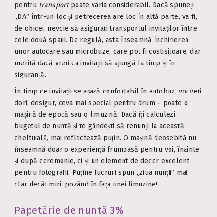
pentru
transport
poate varia considerabil. Dacă spuneți
„DA” într-un loc și petrecerea are loc în altă parte, va fi,
de obicei, nevoie să asigurați transportul invitaților între
cele două spații. De regulă, asta înseamnă închirierea
unor autocare sau microbuze, care pot fi costisitoare, dar
merită dacă vreți ca invitații să ajungă la timp și în
siguranță.
În timp ce invitații se așază confortabil în autobuz, voi veți
dori, desigur, ceva mai special pentru drum – poate o
mașină de epocă sau o limuzină. Dacă îți calculezi
bugetul de nuntă și te gândești să renunți la această
cheltuială, mai reflectează puțin. O mașină deosebită nu
înseamnă doar o experiență frumoasă pentru voi, înainte
și după ceremonie, ci și un element de decor excelent
pentru fotografii. Puține lucruri spun „ziua nunții” mai
clar decât mirii pozând în fața unei limuzine!
Papetărie de nuntă 3%