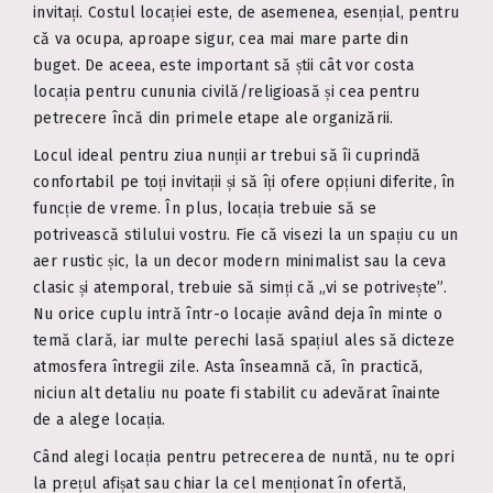
invitați. Costul locației este, de asemenea, esențial, pentru
că va ocupa, aproape sigur, cea mai mare parte din
buget. De aceea, este important să știi cât vor costa
locația pentru cununia civilă/religioasă și cea pentru
petrecere încă din primele etape ale organizării.
Locul ideal pentru ziua nunții ar trebui să îi cuprindă
confortabil pe toți invitații și să îți ofere opțiuni diferite, în
funcție de vreme. În plus, locația trebuie să se
potrivească stilului vostru. Fie că visezi la un spațiu cu un
aer rustic șic, la un decor modern minimalist sau la ceva
clasic și atemporal, trebuie să simți că „vi se potrivește”.
Nu orice cuplu intră într-o locație având deja în minte o
temă clară, iar multe perechi lasă spațiul ales să dicteze
atmosfera întregii zile. Asta înseamnă că, în practică,
niciun alt detaliu nu poate fi stabilit cu adevărat înainte
de a alege locația.
Când alegi locația pentru petrecerea de nuntă, nu te opri
la prețul afișat sau chiar la cel menționat în ofertă,