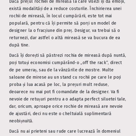
Dacă prețul rochiei de mireasă la care visezi îți dă emoții,
există modalități de a reduce costurile. Închirierea unei
rochii de mireasă, în locul cumpărării, este tot mai
populară, pentru că îți permite să porți un model de
designer la o fracțiune din preț. Desigur, va trebui să o
returnezi, dar astfel o altă mireasă se va bucura de ea
după tine.
Dacă îți dorești să păstrezi rochia de mireasă după nuntă,
poți totuși economisi cumpărând-o „off the rack”, direct
de pe umeraș, sau de la vânzările de mostre. Multe
saloane de mirese au un stand cu rochii pe care le poți
proba și lua acasă pe loc, la prețuri mult reduse,
deoarece nu mai pot fi comandate de la designer. Va fi
nevoie de retușuri pentru a o adapta perfect siluetei tale,
dar, oricum, aproape orice rochie de mireasă are nevoie
de ajustări, deci nu este o cheltuială suplimentară
neobișnuită.
Dacă nu ai prieteni sau rude care lucrează în domeniul