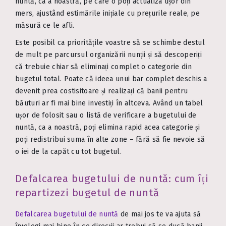
nuntă, ca a noastră, pe care o poți actualiza ușor din
mers, ajustând estimările inițiale cu prețurile reale, pe
măsură ce le afli.
Este posibil ca prioritățile voastre să se schimbe destul
de mult pe parcursul organizării nunții și să descoperiți
că trebuie chiar să eliminați complet o categorie din
bugetul total. Poate că ideea unui bar complet deschis a
devenit prea costisitoare și realizați că banii pentru
băuturi ar fi mai bine investiți în altceva. Având un tabel
ușor de folosit sau o listă de verificare a bugetului de
nuntă, ca a noastră, poți elimina rapid acea categorie și
poți redistribui suma în alte zone – fără să fie nevoie să
o iei de la capăt cu tot bugetul.
Defalcarea bugetului de nuntă: cum îți
repartizezi bugetul de nuntă
Defalcarea bugetului de nuntă
de mai jos te va ajuta să