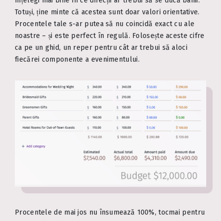
înțelegi mai bine în ce direcții ar trebui să se ducă banii.
Totuși, ține minte că acestea sunt doar valori orientative.
Procentele tale s-ar putea să nu coincidă exact cu ale
noastre – și este perfect în regulă. Folosește aceste cifre
ca pe un ghid, un reper pentru cât ar trebui să aloci
fiecărei componente a evenimentului.
Procentele de mai jos nu însumează 100%, tocmai pentru