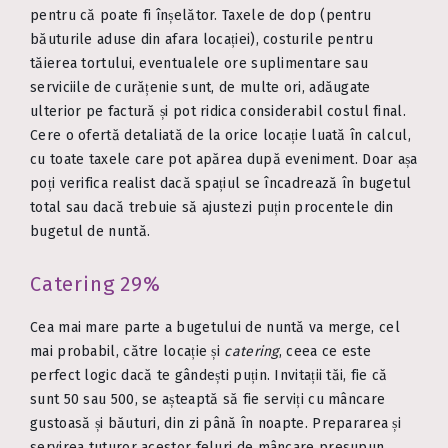
pentru că poate fi înșelător. Taxele de dop (pentru
băuturile aduse din afara locației), costurile pentru
tăierea tortului, eventualele ore suplimentare sau
serviciile de curățenie sunt, de multe ori, adăugate
ulterior pe factură și pot ridica considerabil costul final.
Cere o ofertă detaliată de la orice locație luată în calcul,
cu toate taxele care pot apărea după eveniment. Doar așa
poți verifica realist dacă spațiul se încadrează în bugetul
total sau dacă trebuie să ajustezi puțin procentele din
bugetul de nuntă.
Catering 29%
Cea mai mare parte a bugetului de nuntă va merge, cel
mai probabil, către locație și
catering
, ceea ce este
perfect logic dacă te gândești puțin. Invitații tăi, fie că
sunt 50 sau 500, se așteaptă să fie serviți cu mâncare
gustoasă și băuturi, din zi până în noapte. Prepararea și
servirea tuturor acestor feluri de mâncare presupun