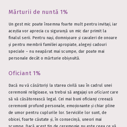
Mărturii de nuntă 1%
Un gest mic poate însemna foarte mult pentru invitați, iar
aceștia vor aprecia cu siguranță un mic dar primit la
finalul serii. Pentru nași, domnișoare și cavaleri de onoare
și pentru membrii familiei apropiate, alegeți cadouri
speciale – nu neapărat mai scumpe, dar poate mai
personale decât o mărturie obișnuită.
Oficiant 1%
Dacă nu vă căsătoriți la starea civilă sau în cadrul unei
ceremonii religioase, va trebui să angajați un
oficiant
care
să vă căsătorească legal. Cei mai buni oficianți creează
ceremonii profund personale, emoționante și chiar pline
de umor pentru cuplurile lor. Serviciile lor sunt, de
obicei, foarte căutate și, în consecință, uneori mai
scumpe. Dacă acest tip de ceremonie nu este ceea ce vă