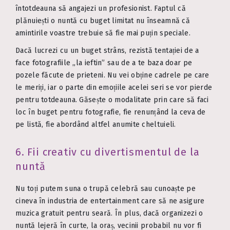
întotdeauna să angajezi un profesionist. Faptul că
plănuiești o nuntă cu buget limitat nu înseamnă că
amintirile voastre trebuie să fie mai puțin speciale.
Dacă lucrezi cu un buget strâns, rezistă tentației de a
face fotografiile „la ieftin” sau de a te baza doar pe
pozele făcute de prieteni. Nu vei obține cadrele pe care
le meriți, iar o parte din emoțiile acelei seri se vor pierde
pentru totdeauna. Găsește o modalitate prin care să faci
loc în buget pentru fotografie, fie renunțând la ceva de
pe listă, fie abordând altfel anumite cheltuieli.
6. Fii creativ cu divertismentul de la
nuntă
Nu toți putem suna o trupă celebră sau cunoaște pe
cineva în industria de entertainment care să ne asigure
muzica gratuit pentru seară. În plus, dacă organizezi o
nuntă lejeră în curte, la oraș, vecinii probabil nu vor fi