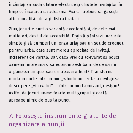
încântați să audă chitare electrice și chiotele invitaților în
timp ce încearcă să adoarmă. Așa că trebuie să găsești
alte modalități de a-ți distra invitații.
Ziua, jocurile sunt o variantă excelentă și, de cele mai
multe ori, destul de accesibilă. Poți să păstrezi lucrurile
simple și să cumperi un Jenga uriaș sau un set de croquet
pentru iarbă, care sunt mereu apreciate de invitați,
indiferent de vârstă. Dar, dacă vrei cu adevărat să aduci
oamenii împreună și să economisești bani, de ce să nu
organizezi un quiz sau un treasure hunt? Transformă
nunta în curte într-un mic „whodunnit” și lasă invitații să
descopere „vinovatul” — într-un mod amuzant, desigur!
Astfel de jocuri unesc foarte mult grupul și costă
aproape nimic de pus la punct.
7. Folosește instrumente gratuite de
organizare a nunții