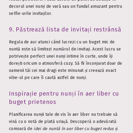
decorul unei nunți de vară sau un fundal amuzant pentru
selfie-urile invitaților.
9. Păstrează lista de invitați restrânsă
Regula de aur atunci când lucrezi cu un buget mic de
nuntă este să limitezi numărul de invitați. Acest lucru se
potrivește perfect unei nunți intime în curte, unde îți
dorești oricum o atmosferă cozy. Să fii înconjurat doar de
oamenii tăi cei mai dragi este minunat și creează exact
vibe-ul pe care îl caută astfel de nunți.
Inspirație pentru nunți în aer liber cu
buget prietenos
Planificarea nunții tale de vis în aer liber nu trebuie să
vină cu o notă de plată uriașă. Descoperă o adevărată
comoară de
idei de nuntă în aer liber cu buget redus
și