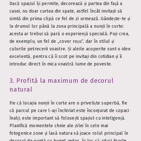
Dacă spațiul îți permite, decorează și partea din față a
casei, nu doar curtea din spate, astfel încât invitații să
simtă din prima clipă ce fel de zi urmează. Gândește-te și
la drumul lor până la zona principală a nunții în curte:
acesta ar trebui să pară o experiență specială. Poți crea,
de exemplu, un fel de „covor roșu”, dar în stilul și
culorile petrecerii voastre. Și aleile acoperite sunt o idee
excelentă, pentru că îi scot pe invitați din cotidian și îi
introduc direct în mica voastră lume de poveste.
3. Profită la maximum de decorul
natural
Fie că locația nunții în curte are o priveliște superbă, fie
că parcul pe care l-ați închiriat este înconjurat de copaci
înalți, este important să folosești spațiul cu inteligență.
Planifică momentele cheie ale zilei în cele mai
fotogenice zone și lasă natura să joace rolul principal în
decorul de nuntă cu buget redus, în loc să aduci foarte