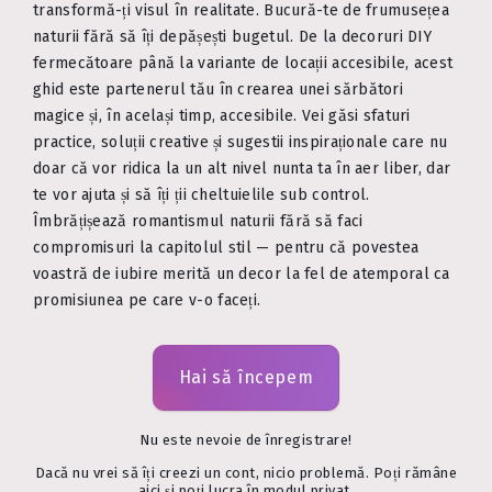
transformă-ți visul în realitate. Bucură-te de frumusețea
naturii fără să îți depășești bugetul. De la decoruri DIY
fermecătoare până la variante de locații accesibile, acest
ghid este partenerul tău în crearea unei sărbători
magice și, în același timp, accesibile. Vei găsi sfaturi
practice, soluții creative și sugestii inspiraționale care nu
doar că vor ridica la un alt nivel nunta ta în aer liber, dar
te vor ajuta și să îți ții cheltuielile sub control.
Îmbrățișează romantismul naturii fără să faci
compromisuri la capitolul stil — pentru că povestea
voastră de iubire merită un decor la fel de atemporal ca
promisiunea pe care v-o faceți.
Hai să începem
Nu este nevoie de înregistrare!
Dacă nu vrei să îți creezi un cont, nicio problemă. Poți rămâne
aici și poți lucra în modul privat.