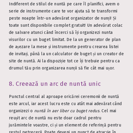
Indiferent de stilul de nuntă pe care îl planifici, avem o
serie de instrumente care te vor ajuta să te transformi
peste noapte într-un adevărat organizator de nunți! Și
toate sunt disponibile complet gratuit! Un adevărat colac
de salvare atunci când încerci să îți organizezi nunta
visurilor cu un buget limitat. De la un generator de plan
de așezare la mese și instrumente pentru crearea listei
de invitați, până la un calculator de buget și un creator de
site de nuntă. Ai la dispoziție tot ce îți trebuie pentru ca
drumul tău prin organizarea nunții să fie cât mai ușor.
8. Creează un arc de nuntă unic
Punctul central al aproape oricărei ceremonii de nuntă
este arcul, iar acest lucru este cu atât mai adevărat când
organizezi o
nuntă în aer liber cu buget redus
. Cel mai
reușit arc de nuntă nu este doar cadrul pentru
jurămintele voastre, ci și un element de referință pentru
restul petrecerii. Poate deveni un punct de atracție în