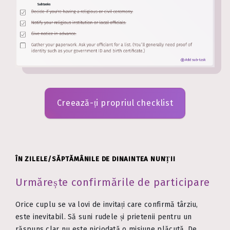
Creează-ți propriul checklist
ÎN ZILELE/SĂPTĂMÂNILE DE DINAINTEA NUNȚII
Urmărește confirmările de participare
Orice cuplu se va lovi de invitați care confirmă târziu,
este inevitabil. Să suni rudele și prietenii pentru un
răspuns clar nu este niciodată o misiune plăcută. De