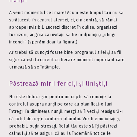
A venit momentul cel mare! Acum este timpul tău nu să
strălucești în centrul atenției, ci, din contră, să rămâi
aproape invizibil. Lucrezi discret în culise, organizezi
furnizorii, ai grijă ca invitații să fie mulțumiți și „stingi
incendii” (sperăm doar la figurat).
Ar trebui să cunoști foarte bine programul zilei și să fii
sigur că ești la curent cu fiecare moment important care
urmează să se întâmple.
Păstrează mirii fericiți și liniștiți
Nu este deloc ușor pentru un cuplu să renunțe la
controlul asupra nunții pe care au planificat-o luni
întregi. În dimineața nunții, mergi să îi vezi și reasigură-i
că totul decurge conform planului. Vor fi emoționați și,
probabil, puțin stresați. Rolul tău este să îți păstrezi
calmul și să te asiguri că au la îndemână tot ce le