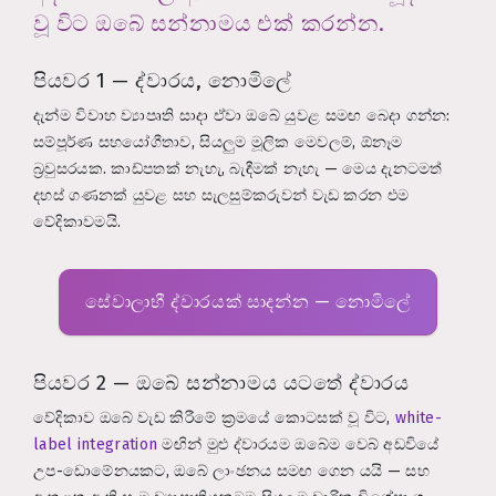
වූ විට ඔබේ සන්නාමය එක් කරන්න.
පියවර 1 — ද්වාරය, නොමිලේ
දැන්ම විවාහ ව්‍යාපෘති සාදා ඒවා ඔබේ යුවළ සමඟ බෙදා ගන්න:
සම්පූර්ණ සහයෝගීතාව, සියලුම මූලික මෙවලම්, ඕනෑම
බ්‍රවුසරයක. කාඩ්පතක් නැහැ, බැඳීමක් නැහැ — මෙය දැනටමත්
දහස් ගණනක් යුවළ සහ සැලසුම්කරුවන් වැඩ කරන එම
වේදිකාවමයි.
සේවාලාභී ද්වාරයක් සාදන්න — නොමිලේ
පියවර 2 — ඔබේ සන්නාමය යටතේ ද්වාරය
වේදිකාව ඔබේ වැඩ කිරීමේ ක්‍රමයේ කොටසක් වූ විට,
white-
label integration
මඟින් මුළු ද්වාරයම ඔබේම වෙබ් අඩවියේ
උප-ඩොමේනයකට, ඔබේ ලාංඡනය සමඟ ගෙන යයි — සහ