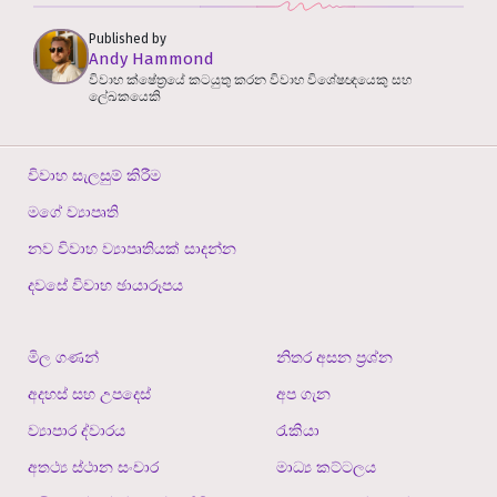
Published by
Andy Hammond
විවාහ ක්ෂේත්‍රයේ කටයුතු කරන විවාහ විශේෂඥයෙකු සහ
ලේඛකයෙකි
විවාහ සැලසුම් කිරීම
මගේ ව්‍යාපෘති
නව විවාහ ව්‍යාපෘතියක් සාදන්න
දවසේ විවාහ ඡායාරූපය
මිල ගණන්
නිතර අසන ප්‍රශ්න
අදහස් සහ උපදෙස්
අප ගැන
ව්‍යාපාර ද්වාරය
රැකියා
අතථ්‍ය ස්ථාන සංචාර
මාධ්‍ය කට්ටලය