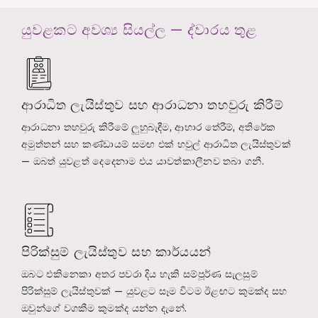
යුවළකට අවශ්‍ය සියල්ල — ද්වාරය තුළ
ආරාධිත ලැයිස්තුව සහ ආරාධනා තහවුරු කිරීම්
ආරාධනා තහවුරු කිරීමේ ලුහුබැඳීම, ආහාර තේරීම්, අතිරේක
අමුත්තන් සහ කණ්ඩායම් සමඟ එක් හවුල් ආරාධිත ලැයිස්තුවක්
— ඔබත් යුවළත් දෙදෙනාම එය යාවත්කාලීනව තබා ගනී.
පිරික්සුම් ලැයිස්තුව සහ කාර්යයන්
ඔබට එකිනෙකා අතර පවරා දිය හැකි සම්පූර්ණ සැලසුම්
පිරික්සුම් ලැයිස්තුවක් — යුවළට සෑම විටම ඊළඟට කුමක්ද සහ
ඔවුන්ගේ වගකීම කුමක්ද යන්න දැනේ.