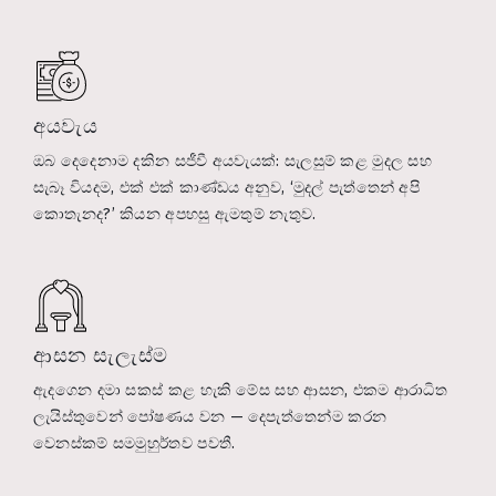
අයවැය
ඔබ දෙදෙනාම දකින සජීවී අයවැයක්: සැලසුම් කළ මුදල සහ
සැබෑ වියදම, එක් එක් කාණ්ඩය අනුව, ‘මුදල් පැත්තෙන් අපි
කොතැනද?’ කියන අපහසු ඇමතුම් නැතුව.
ආසන සැලැස්ම
ඇදගෙන දමා සකස් කළ හැකි මේස සහ ආසන, එකම ආරාධිත
ලැයිස්තුවෙන් පෝෂණය වන — දෙපැත්තෙන්ම කරන
වෙනස්කම් සමමුහුර්තව පවතී.