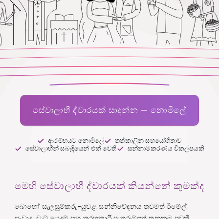
සේවාලාභී ද්වාරයක් සාදන්න — නොමිලේ
ආරම්භයට නොමිලේ
තත්කාලීන සහයෝගීතාව
සේවාලාභීන් සබැඳියෙන් එක් වෙති
සන්නාමකරණය විකල්පයකි
මෙහි සේවාලාභී ද්වාරයක් කියන්නේ කුමක්ද
බොහෝ සැලසුම්කරු–යුවළ සන්නිවේදනය තවමත් ඊමේල්
සංවාද, චැට් යෙදුම් සහ තරඟකාරී පැතුරුම්පත් තුනකම පවතී.