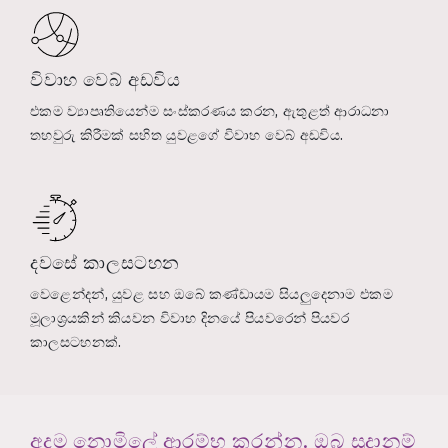
විවාහ වෙබ් අඩවිය
එකම ව්‍යාපෘතියෙන්ම සංස්කරණය කරන, ඇතුළත් ආරාධනා
තහවුරු කිරීමක් සහිත යුවළගේ විවාහ වෙබ් අඩවිය.
දවසේ කාලසටහන
වෙළෙන්දන්, යුවළ සහ ඔබේ කණ්ඩායම සියලුදෙනාම එකම
මූලාශ්‍රයකින් කියවන විවාහ දිනයේ පියවරෙන් පියවර
කාලසටහනක්.
අදම නොමිලේ ආරම්භ කරන්න. ඔබ සූදානම්