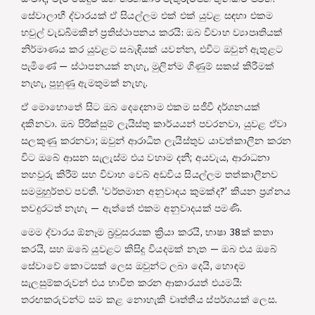
සේවාලාභී ද්වාරයක් ඒ සියල්ලම එක් එක් යුවළ සඳහා එකම
හවුල් වැඩබිමකින් ප්‍රතිස්ථාපනය කරයි: ඔබ විවාහ ව්‍යාපෘතියක්
නිර්මාණය කර යුවළට සබැඳියක් යවන්න, එවිට ඔවුන් ඇතුළට
පැමිණේ — ස්ථාපනයක් නැහැ, මුලින්ම ගිණුම් සකස් කිරීමක්
නැහැ, පුහුණු ඇමතුමක් නැහැ.
ඒ මොහොතේ සිට ඔබ දෙදෙනාම එකම සජීවී දර්ශනයක්
දකිනවා. ඔබ පිරික්සුම් ලැයිස්තු කාර්යයන් පවරනවා, යුවළ ඒවා
සලකුණු කරනවා; ඔවුන් ආරාධිත ලැයිස්තුව යාවත්කාලීන කරන
විට ඔබේ ආසන සැලැස්ම එය වහාම දනී; අයවැය, ආරාධනා
තහවුරු කිරීම් සහ විවාහ වෙබ් අඩවිය සියල්ලම තත්කාලීනව
සමමුහුර්තව පවතී. ‘වර්තමාන අනුවාදය කුමක්ද?’ කියන ප්‍රශ්නය
තවදුරටත් නැහැ — ඇත්තේ එකම අනුවාදයක් පමණි.
මෙම ද්වාරය ඕනෑම බ්‍රවුසරයක ක්‍රියා කරයි, භාෂා 38ක් කතා
කරයි, සහ ඔබේ යුවළට කිසිදු වියදමක් නැත — ඔබ එය ඔබේ
සේවාවේ කොටසක් ලෙස ඔවුන්ට ලබා දෙයි, හොඳම
සැලසුම්කරුවන් එය භාවිත කරන ආකාරයත් එයමයි:
තරඟකරුවන්ට සම කළ නොහැකි වෘත්තීය ස්පර්ශයක් ලෙස.