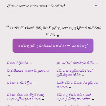
ද්වාරය සහාය දෙන භාෂා මොනවාද?
එකම ද්වාරයක්. ඔබ, ඔබේ යුවළ, සහ පැතුරුම්පත් කිසිවක්
නැහැ.
සේවාලාභී ද්වාරයක් සාදන්න — නොමිලේ
ව්‍යාපාර ද්වාරය
→
සුදු-ලේබල් ඒකාබද්ධ කිරීම
→
වෘත්තිකයන් සඳහා මෘදුකාංගය
විවාහ සැපයුම්කරුවන්ගේ
→
ලැයිස්තුගත කිරීම්
→
විවාහ නාමාවලිය
→
ඔබේ විවාහ ව්‍යාපාරය ප්‍රචාරය
කරන්න
→
විවාහ ඡායාරූප ශිල්පියෙකු
විවාහ උත්සව ස්ථානයක්
ලෙස ලැයිස්තුගත වන්න
→
ලෙස ලැයිස්තුගත වන්න
→