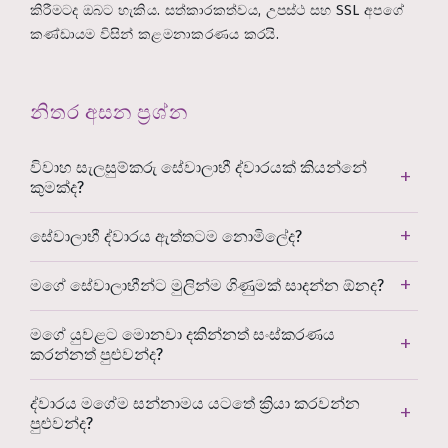
කිරීමටද ඔබට හැකිය. සත්කාරකත්වය, උපස්ථ සහ SSL අපගේ
කණ්ඩායම විසින් කළමනාකරණය කරයි.
නිතර අසන ප්‍රශ්න
විවාහ සැලසුම්කරු සේවාලාභී ද්වාරයක් කියන්නේ
කුමක්ද?
සේවාලාභී ද්වාරය ඇත්තටම නොමිලේද?
මගේ සේවාලාභීන්ට මුලින්ම ගිණුමක් සාදන්න ඕනද?
මගේ යුවළට මොනවා දකින්නත් සංස්කරණය
කරන්නත් පුළුවන්ද?
ද්වාරය මගේම සන්නාමය යටතේ ක්‍රියා කරවන්න
පුළුවන්ද?