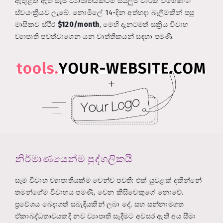
ඇතුළත ඇති සෑම ව්‍යාපෘතියකටම සියලුම වාරික විශේෂාංග
ස්වයංක්‍රීයව ලැබේ. නොමිලේ 14-දින අත්හදා බැලීමකින් පසු
මාසිකව ස්ථිර
$120/month
, මෙහි දැනටමත් සක්‍රිය විවාහ
ව්‍යාපෘති පවත්වාගෙන යන වෘත්තිකයන් සඳහා පමණි.
නිර්මාණයෙන්ම පුද්ගලිකයි
සෑම විවාහ ව්‍යාපෘතියක්ම වෙන්ව පවතී: එක් යුවළක් දකින්නේ
තමන්ගේම විවාහය පමණි, වෙන කිසිවෙකුගේ නොවේ.
ප්‍රවේශය බෙදාගත් සබැඳියකින් ලබා දේ, සහ සන්නාමගත
ඒකාබද්ධතාවයකදී නව ව්‍යාපෘති සෑදීමට අවසර ඇති අය සීමා