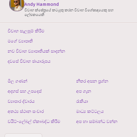
Andy Hammond
විවාහ ක්ෂේත්‍රයේ කටයුතු කරන විවාහ විශේෂඥයෙකු සහ
ලේඛකයෙකි
විවාහ සැලසුම් කිරීම
මගේ ව්‍යාපෘති
නව විවාහ ව්‍යාපෘතියක් සාදන්න
දවසේ විවාහ ඡායාරූපය
මිල ගණන්
නිතර අසන ප්‍රශ්න
අදහස් සහ උපදෙස්
අප ගැන
ව්‍යාපාර ද්වාරය
රැකියා
අතථ්‍ය ස්ථාන සංචාර
මාධ්‍ය කට්ටලය
වයිට්-ලේබල් ඒකාබද්ධ කිරීම
අප හා සම්බන්ධ වන්න