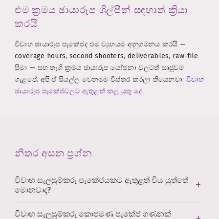
එම ක්‍රමය ඡායාරූප ශිල්පීන් සඳහාත් ක්‍රියා
කරයි
විවාහ ඡායාරූප පැකේජද එම ව්‍යුහයම අනුගමනය කරයි —
coverage hours, second shooters, deliverables, raw-file
සීමා — සහ තෑගි ක්‍රමය ඡායාරූප යෝජනා වලටත් සෘජුවම
ගැළපේ. අපි ඒ සියල්ල වෙනමම විස්තර කරලා තියෙනවා:
විවාහ
ඡායාරූප පැකේජවලට ඇතුළත් කළ යුතු දේ
.
නිතර අසන ප්‍රශ්න
විවාහ සැලසුම්කරු පැකේජයකට ඇතුළත් විය යුත්තේ
මොනවාද?
විවාහ සැලසුම්කරු කොපමණ පැකේජ ගණනක්