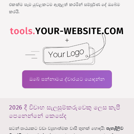
එකක්ම සෑම යුවළකටම ඇතුළත් කරමින් සම්පූර්ණ දේ ඔබේම
කරයි.
ඔබේ සන්නාමය ද්වාරයට යොදන්න
2026 දී විවාහ සැලසුම්කරුවෙකු ලෙස කැපී
පෙනෙන්නේ කෙසේද
සටන් පාඨයකට වඩා ව්‍යුහාත්මක වාසි තුනක් හොඳයි:
පැහැදිලිව