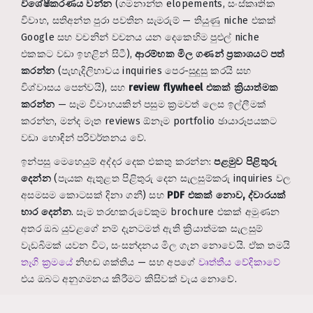
විශේෂීකරණය වන්න
(ගමනාන්ත elopements, සංස්කෘතික
විවාහ, සතිඅන්ත පුරා පවතින සැමරුම් — තියුණු niche එකක්
Google සහ වචනින් වචනය යන දෙකෙහිම පුළුල් niche
එකකට වඩා ඉහළින් සිටී),
ආරම්භක මිල ගණන් ප්‍රකාශයට පත්
කරන්න
(පැහැදිලිභාවය inquiries පෙර-සුදුසු කරයි සහ
විශ්වාසය පෙන්වයි), සහ
review flywheel එකක් ක්‍රියාත්මක
කරන්න
— සෑම විවාහයකින් පසුම ක්‍රමවත් ලෙස ඉල්ලීමක්
කරන්න, මන්ද මෑත reviews ඕනෑම portfolio ඡායාරූපයකට
වඩා හොඳින් පරිවර්තනය වේ.
ඉන්පසු මෙහෙයුම් අද්දර දෙක එකතු කරන්න:
පළමුව පිළිතුරු
දෙන්න
(පැයක ඇතුළත පිළිතුරු දෙන සැලසුම්කරු inquiries වල
අසමසම කොටසක් දිනා ගනී) සහ
PDF එකක් නොව, ද්වාරයක්
භාර දෙන්න
. සෑම තරඟකරුවෙකුම brochure එකක් අමුණන
අතර ඔබ යුවළගේ නම් දැනටමත් ඇති ක්‍රියාත්මක සැලසුම්
වැඩබිමක් යවන විට, සංසන්දනය මිල ගැන නොවෙයි. ඒක තමයි
තෑගි ක්‍රමයේ
නිහඬ ශක්තිය — සහ අපගේ
වෘත්තීය වේදිකාවේ
එය ඔබට අනුගමනය කිරීමට කිසිවක් වැය නොවේ.