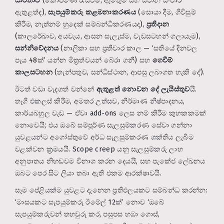
ධාරිතාව
(කොපමණ රැස්වීම්, ඇමතුම් සහ ස්ථාන සංචාර
ඇතුළත්ද),
සැපයුම්කරු කළමනාකරණය
(සොයා දීම, ගිවිසුම්
කිරීම, නැත්නම් හුදෙක් සම්බන්ධීකරණයද),
ප්‍රතිදාන
(කාලරේඛාව, අයවැය, ආසන සැලැස්ම, වැඩසටහන් ගලායෑම),
සන්නිවේදනය
(නාලිකා සහ ප්‍රතිචාර කාල — ‘සතියේ දිනවල
පැය 48ක්’ යන්න මිත්‍රත්වයන් බේරා ගනී) සහ
ගෙවීම්
කාලසටහන
(තැන්පතුව, සන්ධිස්ථාන, ආපසු ලබාගත හැකි දේ).
ඊටත් වඩා වැදගත් වන්නේ
ඇතුළත් නොවන දේ ලැයිස්තුව
යි.
තෑගි එකලස් කිරීම, අමතර උත්සව, නිර්මාණ නිෂ්පාදනය,
කාර්යබහුල වැඩ — ඒවා add-ons ලෙස නම් කිරීම කුහකකමක්
නොවෙයි; එය ඔබේ සම්පූර්ණ සැලසුම්කරණ සේවා ගන්නා
යුවළයන්ට අගෝස්තුවේ අර්ධ සැලසුම්කරණ ශක්තිය ලැබීම
වළක්වන ක්‍රමයයි. Scope creep යනු සැලසුම්කරු ලාභ
අනුපාතය නිහඬවම විනාශ කරන දෙයයි, සහ පැකේජ ලේඛනය
ඔබට පෙර සිට ලියා තබා ඇති එකම ආරක්ෂාවයි.
සෑම පේළියක්ම යුවළට දැනෙන ප්‍රතිඵලයකට සම්බන්ධ කරන්න:
‘මාසයකට සැපයුම්කරු ඊමේල් 12ක්’ නොව ‘ඔබේ
සැපයුම්කරුවන් තහවුරු කර, පසුපස හඹා ගොස්,