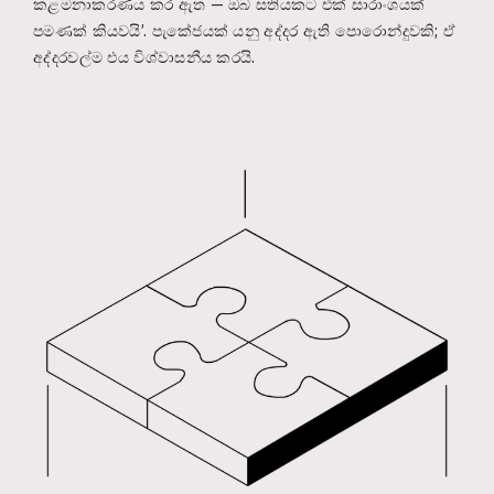
කළමනාකරණය කර ඇත — ඔබ සතියකට එක් සාරාංශයක්
පමණක් කියවයි’. පැකේජයක් යනු අද්දර ඇති පොරොන්දුවකි; ඒ
අද්දරවල්ම එය විශ්වාසනීය කරයි.