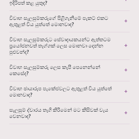
ඉදිරිපත් කළ යුතුද?
විවාහ සැලසුම්කරුගේ පිළිගැනීමේ පැකට් එකට
ඇතුළත් විය යුත්තේ මොනවාද?
විවාහ සැලසුම්කරුට සේවාදායකයන්ට ඇත්තටම
ප්‍රයෝජනවත් තෑග්ගක් ලෙස මොනවා දෙන්න
පුළුවන්ද?
විවාහ සැලසුම්කරු ලෙස කැපී පෙනෙන්නේ
කෙසේද?
විවාහ ඡායාරූප පැකේජවලට ඇතුළත් විය යුත්තේ
මොනවාද?
සැලසුම් ද්වාරය තෑගි කිරීමෙන් මට කිසිවක් වැය
වෙනවාද?