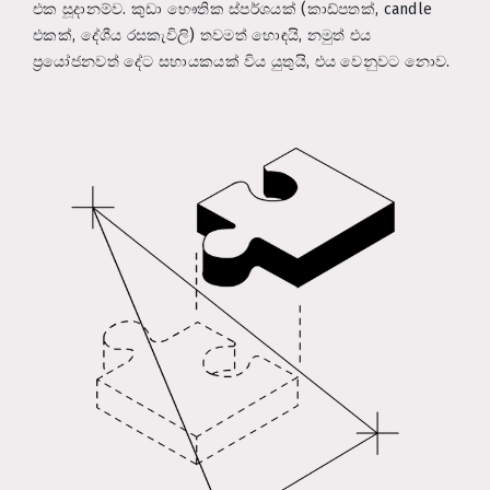
එක සූදානම්ව. කුඩා භෞතික ස්පර්ශයක් (කාඩ්පතක්, candle
එකක්, දේශීය රසකැවිලි) තවමත් හොඳයි, නමුත් එය
ප්‍රයෝජනවත් දේට සහායකයක් විය යුතුයි, එය වෙනුවට නොව.