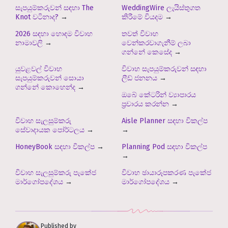
සැපයුම්කරුවන් සඳහා The
WeddingWire ලැයිස්තුගත
Knot වටිනාද?
→
කිරීමේ වියදම
→
2026 සඳහා හොඳම විවාහ
තවත් විවාහ
නාමාවලි
→
වෙන්කරවාගැනීම් ලබා
ගන්නේ කෙසේද
→
යුවළවල් විවාහ
විවාහ සැපයුම්කරුවන් සඳහා
සැපයුම්කරුවන් සොයා
ලීඩ් ජනනය
→
ගන්නේ කොහෙන්ද
→
ඔබේ කේටරින් ව්‍යාපාරය
ප්‍රචාරය කරන්න
→
විවාහ සැලසුම්කරු
Aisle Planner සඳහා විකල්ප
සේවාදායක පෝර්ටලය
→
→
HoneyBook සඳහා විකල්ප
→
Planning Pod සඳහා විකල්ප
→
විවාහ සැලසුම්කරු පැකේජ
විවාහ ඡායාරූපකරණ පැකේජ
මාර්ගෝපදේශය
→
මාර්ගෝපදේශය
→
Published by