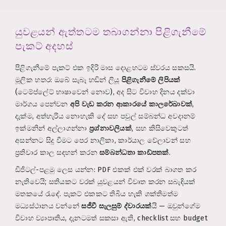
යුවළයන් ඇත්තටම තබාගන්නා පිළිගැනීමේ
පැකට් අදහස්
පිළිගැනීමේ පැකට් එක ඉදිරි මාස දොළහටම ස්වරය සකසයි.
මූලික හතර: ඔබේ සැබෑ හඬින් ලියූ
පිළිගැනීමේ ලිපියක්
(ටෙම්ප්ලේට් භාෂාවෙන් නොව), අද සිට විවාහ දිනය දක්වා
මාර්ගය පෙන්වන
අපි වැඩ කරන ආකාරයේ කාලරේඛාවක්
,
දැක්ම, අත්හැරිය නොහැකි දේ සහ පවුල් සම්බන්ධ අවදානම්
ඉක්මනින් අල්ලාගන්නා
ප්‍රශ්නාවලියක්
, සහ කිසිවෙකුටත්
අසන්නට සිදු වීමට පෙර නාලිකා, කාර්යාල වේලාවන් සහ
ප්‍රතිචාර කාල සඳහන් කරන
සම්බන්ධතා කාඩ්පතක්
.
ඩිජිටල්-පළමු ලෙස යන්න: PDF එකක් එක් වරක් බාගත කර
නැතිවෙයි; සතියකට වරක් යුවළයන් විවෘත කරන සබැඳියක්
මතකයේ රැඳේ. පැකට් එකකට තිබිය හැකි ශක්තිමත්ම
මධ්‍යස්ථානය වන්නේ
සජීවී සැලසුම් ද්වාරයක්
යි — ඔවුන්ගේම
විවාහ ව්‍යාපෘතිය, දැනටමත් සකසා ඇති, checklist සහ budget