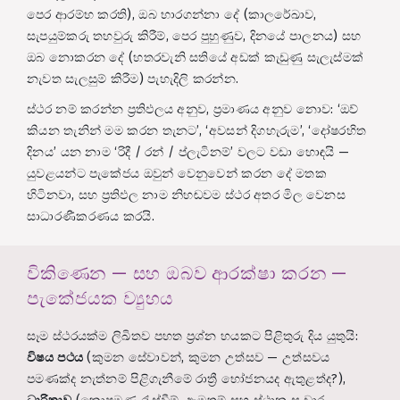
පෙර ආරම්භ කරති), ඔබ භාරගන්නා දේ (කාලරේඛාව,
සැපයුම්කරු තහවුරු කිරීම්, පෙර පුහුණුව, දිනයේ පාලනය) සහ
ඔබ නොකරන දේ (හතරවැනි සතියේ අඩක් කැඩුණු සැලැස්මක්
නැවත සැලසුම් කිරීම) පැහැදිලි කරන්න.
ස්ථර නම් කරන්න ප්‍රතිඵලය අනුව, ප්‍රමාණය අනුව නොව: ‘ඔව්
කියන තැනින් මම කරන තැනට’, ‘අවසන් දිගහැරුම’, ‘දෝෂරහිත
දිනය’ යන නාම ‘රිදී / රන් / ප්ලැටිනම්’ වලට වඩා හොඳයි —
යුවළයන්ට පැකේජය ඔවුන් වෙනුවෙන් කරන දේ මතක
හිටිනවා, සහ ප්‍රතිඵල නාම නිහඬවම ස්ථර අතර මිල වෙනස
සාධාරණීකරණය කරයි.
විකිණෙන — සහ ඔබව ආරක්ෂා කරන —
පැකේජයක ව්‍යුහය
සෑම ස්ථරයක්ම ලිඛිතව පහත ප්‍රශ්න හයකට පිළිතුරු දිය යුතුයි:
විෂය පථය
(කුමන සේවාවන්, කුමන උත්සව — උත්සවය
පමණක්ද නැත්නම් පිළිගැනීමේ රාත්‍රී භෝජනයද ඇතුළත්ද?),