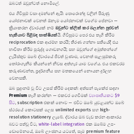
ඔබටත් ඔවුන්ටත් නොමිලේ.
එය ගිවිසුම් වසා දමන්නේ ඇයි: පොරොන්දු වලින් පිරුණු
යෝජනාවක් වෙනත් ඕනෑම යෝජනාවක් වගේම පේනවා —
ක්‍රියාකරන ද්වාරයක් නම්
ඔවුන්ට ක්ලික් කර බලන්න පුළුවන්
හැකියාව පිළිබඳ සාක්ෂියක්
යි. ගිවිසුමට පෙර එය තෑගි කිරීම
reciprocation එක ආරම්භ කරයි; තීරණ ගන්නා සතියේදී එය
භාවිතා කිරීම පුරුද්ද ගොඩනගයි; සහ ඔවුන්ගේ අමුත්තන්ගේ
ලැයිස්තුව ඔබේ ද්වාරයේ ජීවත් වුණාම, වෙනත් සැලසුම්කරු
තෝරාගැනීම කියන්නේ නිවස අත්හැර යාම වගේය. එය එකවරම
කරුණාවන්ත, ප්‍රදර්ශනීය සහ මතකයෙන් නොයන දුර්ලභ
වෙනසකි.
ඔබ සූදානම් වූ විට උසස් කිරීම් දෙකක්: අත්සන් පැකේජ සඳහා
Premium
තෑගි කරන්න — එකවර ගෙවීමක්
ව්‍යාපෘතියකට $9
සිට
, subscription එකක් නොව — එවිට ඔබේ යුවළයන්ට ඔබේ
ස්ථරයේ කොටසක් ලෙස unlimited exports සහ high-
resolution stationery ලැබේ. ද්වාරය ඔබ වැඩ කරන ආකාරය
බවට පත්වූ විට,
white-label integration
එක ඔබේම උප-
ඩොමේනයේ, ඔබේ ලාංඡනය යටතේ, සෑම premium feature