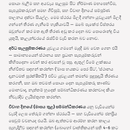
සොයා බැලීම සහ අයවැය සැලසුම සිට නිර්මාණ මඟපෙන්වීම,
සැපයුම්කරුවන් සමඟ ගිවිසුම්, සහ විවාහ දිනයේ සම්පූර්ණ
පාලනය දක්වා සියල්ල. මෙම ස්ථරය මිලදී ගන්නා යුවළයන් මිලදී
ගන්නේ තීරණ ගැනීමේ හැකියාවයි — ඔබේ පැකේජ විස්තරය
ඔවුන්ගේ කර මත ඇති තීරණ අඩු කර දෙන බව පොරොන්දු විය
යුතුයි, කැලැන්ඩරයේ රැස්වීම් වැඩි කරන බව නොව.
අර්ධ සැලසුම්කරණය
යුවළය ගමනේ මැදදී ඔබ වෙත ගෙන එයි
— සාමාන්‍යයෙන් ස්ථානය සහ ප්‍රධාන සැපයුම්කරුවන්
කිහිපදෙනා වෙන් කර අවසන් වූ පසු. ඇතුල් වීමේ ලක්ෂ්‍යය
නිශ්චිතව සඳහන් කරන්න (‘මාස හයකට පෙර සිට’, ‘ස්ථානය
දැනටමත් සුරක්ෂිතයි’) එවිට යුවළයන් තමන්ම සුදුසුදැයි තීරණය
කරගනී, සහ ඔබ තවමත් සොයා දෙන සැපයුම්කරු කාණ්ඩ
මොනවාද, නැත්තම් හුදෙක් සම්බන්ධීකරණය කරනවාද කියා
නිවැරදිව ලැයිස්තුගත කරන්න.
විවාහ දිනයේ (මාසය තුළ) සම්බන්ධීකරණය
යනු වැඩියෙන්ම
වැරදි ලෙස තේරුම් ගන්නා ස්ථරයයි — සහ වැඩියෙන්ම ජනප්‍රිය
සෙවුම් වචනයද එයයි. ඔබ ඇත්තටම ආරම්භ කරන කාලය
පැහැදිලිව සඳහන් කරන්න (බොහෝ වෘත්තිකයන් සති 4–6 කට