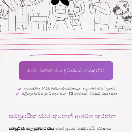
ඔබේ සන්නාමය ද්වාරයට යොදන්න
ප්‍රායෝගික 2026 මාර්ගෝපදේශය
පැකේජ ස්ථර තුනම
පිළිගැනීමේ පැකට් අදහස්
$0 තෑග්ගක්, ගිවිසුම් වසා දමන
සම්ප්‍රදායික ස්ථර තුනෙන් ආරම්භ කරන්න
සම්පූර්ණ සැලසුම්කරණය
ඔබේ ප්‍රධාන සේවාවයි: ස්ථානය