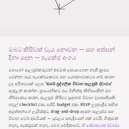
ඔබට කිසිවක් වැය නොවන — සහ අත්සන්
දිනා දෙන — පැකේජ අංගය
බොහෝ සැලසුම්කරුවන් තවමත් සොයාගෙන නැති ක්‍රමය
මෙන්න: සෑම පැකේජයකටම සහ යෝජනාවකටම නම් කරන
ලද අයිතමයක් ලෙස
‘ඔබේ පුද්ගලික විවාහ සැලසුම් ද්වාරය’
ඇතුළත් කරන්න. ප්‍රායෝගිකව එය මිනිත්තු කිහිපයකින් ඔබ
නිර්මාණය කරන, සැලසුම් කිරීමට සූදානම් විවාහ ව්‍යාපෘතියකි:
හවුල් checklist එක, සජීවී budget එක, RSVP ලුහුබැඳීම සහිත
අමුත්තන්ගේ ලැයිස්තුව, drag-and-drop ආසන සැලැස්ම සහ
විවාහ වෙබ් අඩවියක් — යුවළය සබැඳියෙන් එක් වෙයි, ගිණුමක්
නැහැ, සැකසුමක් නැහැ. මෙම වේදිකාවේ, ඒ
සේවාදායක ද්වාරය