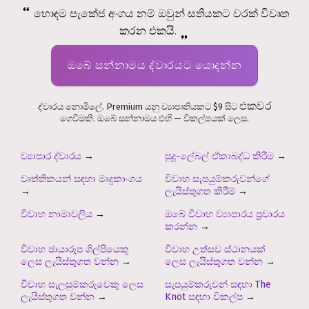
හොඳම පැකේජ අංගය නම් ඔවුන් සතියකට වරක් විවෘත
කරන එකයි.
ඔබේ සන්නාමය ද්වාරයට යොදන්න
එකවර
ද්වාරය නොමිලේ. Premium යනු ව්‍යාපෘතියකට $9 සිට
ගෙවීමකි. ඔබේ සන්නාමය එහි — විකල්පයක් ලෙස.
ව්‍යාපාර ද්වාරය
→
සුදු-ලේබල් ඒකාබද්ධ කිරීම
→
වෘත්තිකයන් සඳහා මෘදුකාංගය
විවාහ සැපයුම්කරුවන්ගේ
→
ලැයිස්තුගත කිරීම්
→
විවාහ නාමාවලිය
→
ඔබේ විවාහ ව්‍යාපාරය ප්‍රචාරය
කරන්න
→
විවාහ ඡායාරූප ශිල්පියෙකු
විවාහ උත්සව ස්ථානයක්
ලෙස ලැයිස්තුගත වන්න
→
ලෙස ලැයිස්තුගත වන්න
→
විවාහ සැලසුම්කරුවෙකු ලෙස
සැපයුම්කරුවන් සඳහා The
ලැයිස්තුගත වන්න
→
Knot සඳහා විකල්ප
→