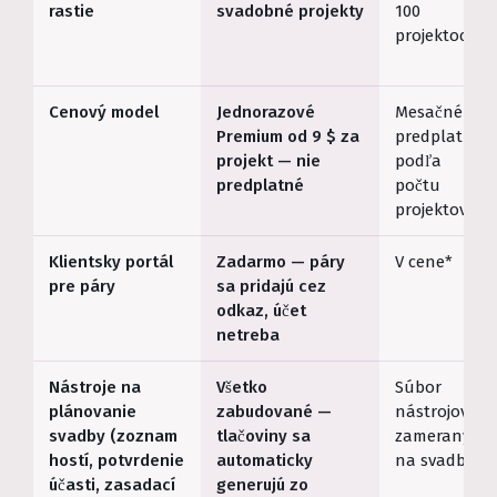
rastie
svadobné projekty
100
projektoch*
Cenový model
Jednorazové
Mesačné
Premium od 9 $ za
predplatné
projekt — nie
podľa
predplatné
počtu
projektov*
Klientsky portál
Zadarmo — páry
V cene*
pre páry
sa pridajú cez
odkaz, účet
netreba
Nástroje na
Všetko
Súbor
plánovanie
zabudované —
nástrojov
svadby (zoznam
tlačoviny sa
zameraný
hostí, potvrdenie
automaticky
na svadby*
účasti, zasadací
generujú zo