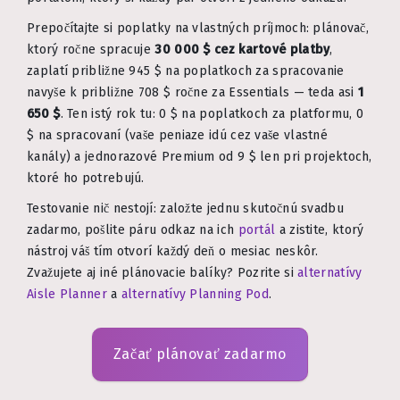
Prepočítajte si poplatky na vlastných príjmoch: plánovač,
ktorý ročne spracuje
30 000 $ cez kartové platby
,
zaplatí približne 945 $ na poplatkoch za spracovanie
navyše k približne 708 $ ročne za Essentials — teda asi
1
650 $
. Ten istý rok tu: 0 $ na poplatkoch za platformu, 0
$ na spracovaní (vaše peniaze idú cez vaše vlastné
kanály) a jednorazové Premium od 9 $ len pri projektoch,
ktoré ho potrebujú.
Testovanie nič nestojí: založte jednu skutočnú svadbu
zadarmo, pošlite páru odkaz na ich
portál
a zistite, ktorý
nástroj váš tím otvorí každý deň o mesiac neskôr.
Zvažujete aj iné plánovacie balíky? Pozrite si
alternatívy
Aisle Planner
a
alternatívy Planning Pod
.
Začať plánovať zadarmo